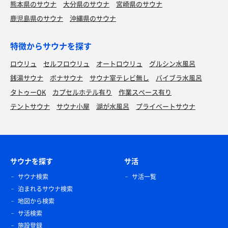
熊本県のサウナ
大分県のサウナ
宮崎県のサウナ
鹿児島県のサウナ
沖縄県のサウナ
特徴からサウナを探す
ロウリュ
セルフロウリュ
オートロウリュ
グルシン水風呂
銭湯サウナ
ボナサウナ
サウナ室テレビ無し
バイブラ水風呂
タトゥーOK
カプセルホテル有り
作業スペース有り
テントサウナ
サウナ小屋
湖が水風呂
プライベートサウナ
サウナを探す
サ活
サウナ検索
サ活一覧
泊まれるサウナ検索
地図から検索
サ活検索
施設登録