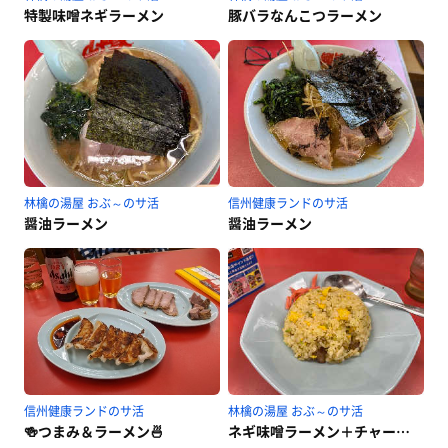
特製味噌ネギラーメン
豚バラなんこつラーメン
林檎の湯屋 おぶ～のサ活
信州健康ランドのサ活
醤油ラーメン
醤油ラーメン
信州健康ランドのサ活
林檎の湯屋 おぶ～のサ活
🍻つまみ＆ラーメン🍜
ネギ味噌ラーメン＋チャーハン