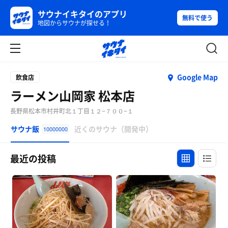
サウナイキタイのアプリ
無料で使う
地図からサウナが探せる！
Google Map
飲食店
ラーメン山岡家 松本店
長野県松本市村井町北１丁目１２−７００−１
サウナ飯
近くのサウナ（開発中）
10000000
最近の投稿