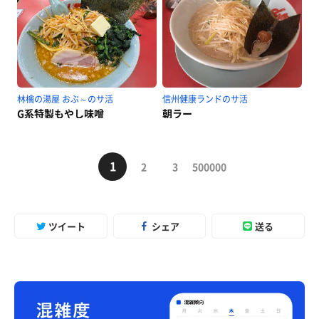
林檎の湯屋 おぶ～のサ活
信州健康ランドのサ活
G系特製もやし味噌
朝ラー
1
2
3
500000
ツイート
シェア
送る