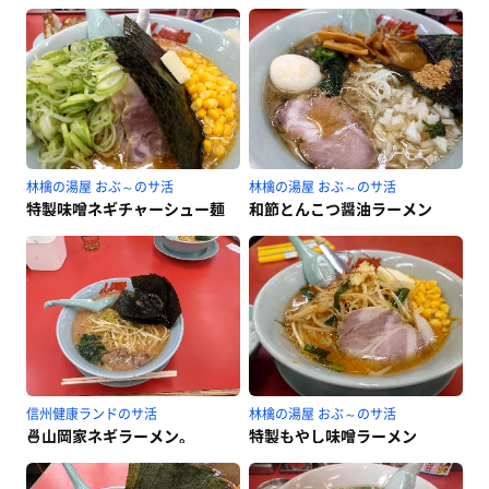
林檎の湯屋 おぶ～のサ活
林檎の湯屋 おぶ～のサ活
特製味噌ネギチャーシュー麺
和節とんこつ醤油ラーメン
信州健康ランドのサ活
林檎の湯屋 おぶ～のサ活
🍜山岡家ネギラーメン。
特製もやし味噌ラーメン