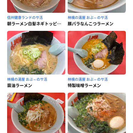
信州健康ランドのサ活
林檎の湯屋 おぶ～のサ活
朝ラーメン白髪ネギトッピング♪
豚バラなんこつラーメン
林檎の湯屋 おぶ～のサ活
林檎の湯屋 おぶ～のサ活
醤油ラーメン
特製味噌ラーメン