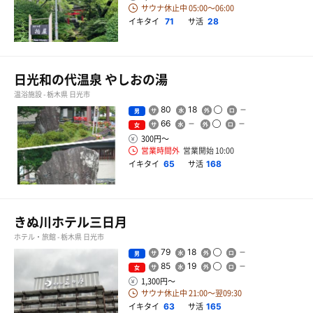
サウナ休止中 05:00〜06:00
イキタイ
サ活
71
28
日光和の代温泉 やしおの湯
温浴施設 - 栃木県 日光市
80
18
男
66
女
300円〜
営業時間外
営業開始 10:00
イキタイ
サ活
65
168
きぬ川ホテル三日月
ホテル・旅館 - 栃木県 日光市
79
18
男
85
19
女
1,300円〜
サウナ休止中 21:00〜翌09:30
イキタイ
サ活
63
165