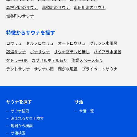
高根沢町のサウナ
那須町のサウナ
那珂川町のサウナ
塩谷町のサウナ
特徴からサウナを探す
ロウリュ
セルフロウリュ
オートロウリュ
グルシン水風呂
銭湯サウナ
ボナサウナ
サウナ室テレビ無し
バイブラ水風呂
タトゥーOK
カプセルホテル有り
作業スペース有り
テントサウナ
サウナ小屋
湖が水風呂
プライベートサウナ
サウナを探す
サ活
サウナ検索
サ活一覧
泊まれるサウナ検索
地図から検索
サ活検索