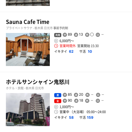
Sauna Cafe Time
プライベートサウナ - 栃木県 日光市
事前予約制
89
13
共用
6,000円〜
営業時間外
営業開始 15:30
イキタイ
サ活
62
10
ホテルサンシャイン鬼怒川
ホテル・旅館 - 栃木県 日光市
85
20
男
90
18
女
1,000円〜
営業中 （大浴場） 05:00〜24:00
イキタイ
サ活
58
159