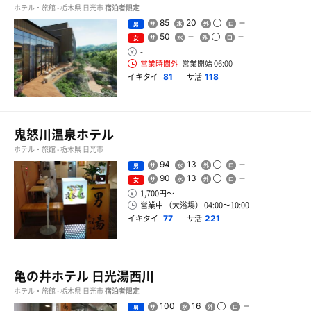
ホテル・旅館 - 栃木県 日光市
宿泊者限定
85
20
男
50
女
-
営業時間外
営業開始 06:00
イキタイ
サ活
81
118
鬼怒川温泉ホテル
ホテル・旅館 - 栃木県 日光市
94
13
男
90
13
女
1,700円〜
営業中 （大浴場） 04:00〜10:00
イキタイ
サ活
77
221
亀の井ホテル 日光湯西川
ホテル・旅館 - 栃木県 日光市
宿泊者限定
100
16
男