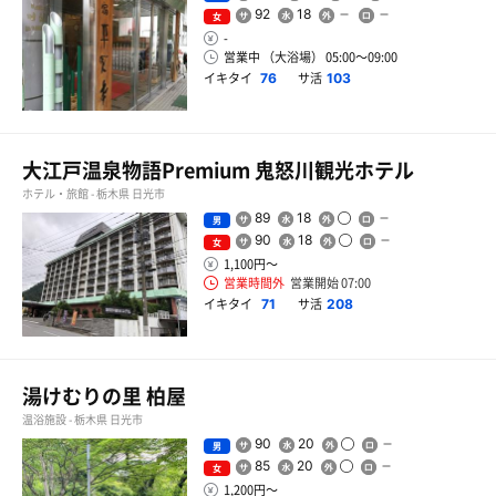
92
18
女
-
営業中 （大浴場） 05:00〜09:00
イキタイ
サ活
76
103
大江戸温泉物語Premium 鬼怒川観光ホテル
ホテル・旅館 - 栃木県 日光市
89
18
男
90
18
女
1,100円〜
営業時間外
営業開始 07:00
イキタイ
サ活
71
208
湯けむりの里 柏屋
温浴施設 - 栃木県 日光市
90
20
男
85
20
女
1,200円〜