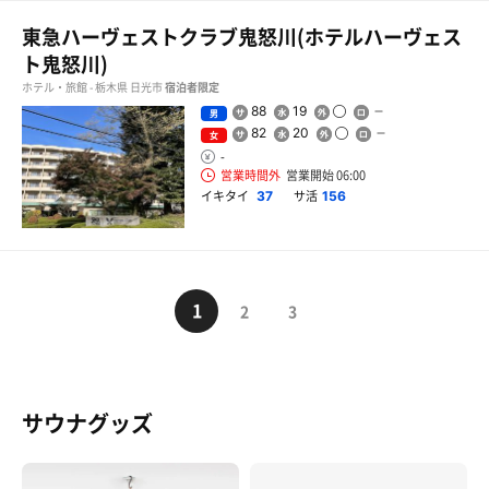
東急ハーヴェストクラブ鬼怒川(ホテルハーヴェス
ト鬼怒川)
ホテル・旅館 - 栃木県 日光市
宿泊者限定
88
19
男
82
20
女
-
営業時間外
営業開始 06:00
イキタイ
サ活
37
156
1
2
3
サウナグッズ