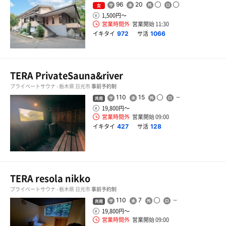
96
20
女
1,500円〜
営業時間外
営業開始 11:30
イキタイ
サ活
972
1066
TERA PrivateSauna&river
プライベートサウナ - 栃木県 日光市
事前予約制
110
15
共用
19,800円〜
営業時間外
営業開始 09:00
イキタイ
サ活
427
128
TERA resola nikko
プライベートサウナ - 栃木県 日光市
事前予約制
110
7
共用
19,800円〜
営業時間外
営業開始 09:00