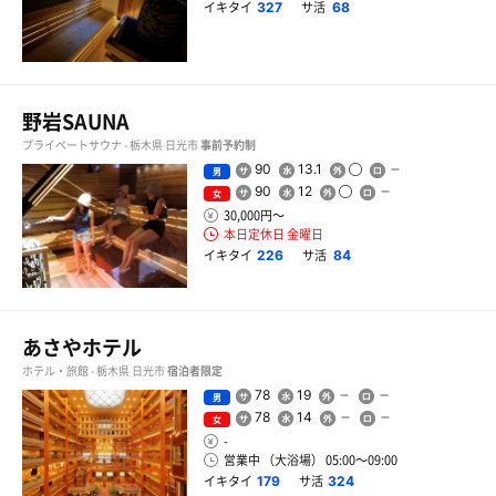
イキタイ
サ活
327
68
野岩SAUNA
プライベートサウナ - 栃木県 日光市
事前予約制
90
13.1
男
90
12
女
30,000円〜
本日定休日 金曜日
イキタイ
サ活
226
84
あさやホテル
ホテル・旅館 - 栃木県 日光市
宿泊者限定
78
19
男
78
14
女
-
営業中 （大浴場） 05:00〜09:00
イキタイ
サ活
179
324