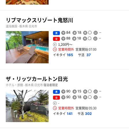
リブマックスリゾート鬼怒川
温浴施設 - 栃木県 日光市
84
18
男
88
18
女
1,200円〜
営業時間外
営業開始 07:00
イキタイ
サ活
165
37
ザ・リッツカールトン日光
ホテル・旅館 - 栃木県 日光市
宿泊者限定
90
15
男
90
18
女
-
営業時間外
営業開始 05:30
イキタイ
サ活
141
302