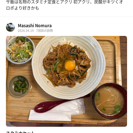
サ飯は名物のスタミナ定食とアクリ 初アクリ、炭酸がキツくオ
ロポより好きかも
Masashi Nomura
2026.04.19
7回目の訪問