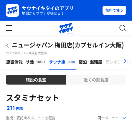
サウナイキタイのアプリ
無料で使う
地図からサウナが探せる！
ニュージャパン 梅田店(カプセルイン大阪)
カプセルホテル - 大阪府 大阪市
β
施設情報
サ活
サウナ飯
宿泊
混雑度
ランキング
(
18421
2630
施設の食堂
近くの飲食店
スタミナセット
211
投稿
重複・表記ゆれメニューを報告
同一メニュー