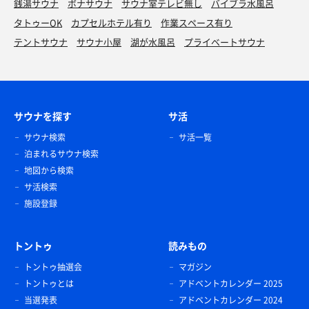
銭湯サウナ
ボナサウナ
サウナ室テレビ無し
バイブラ水風呂
タトゥーOK
カプセルホテル有り
作業スペース有り
テントサウナ
サウナ小屋
湖が水風呂
プライベートサウナ
サウナを探す
サ活
サウナ検索
サ活一覧
泊まれるサウナ検索
地図から検索
サ活検索
施設登録
トントゥ
読みもの
トントゥ抽選会
マガジン
トントゥとは
アドベントカレンダー 2025
当選発表
アドベントカレンダー 2024