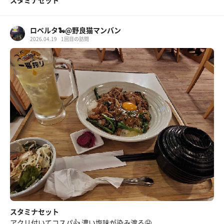
スタミナセット
ロベルタ🐍@野良猫マンバン
2026.04.19
1回目の訪問
スタミナセット
アクリ付いてコスパ👍️ 濃い塩味が染み渡る🤤