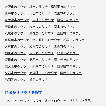
大阪市のサウナ
堺市のサウナ
岸和田市のサウナ
豊中市のサウナ
池田市のサウナ
吹田市のサウナ
泉大津市のサウナ
高槻市のサウナ
貝塚市のサウナ
守口市のサウナ
枚方市のサウナ
茨木市のサウナ
八尾市のサウナ
泉佐野市のサウナ
富田林市のサウナ
寝屋川市のサウナ
河内長野市のサウナ
松原市のサウナ
大東市のサウナ
和泉市のサウナ
箕面市のサウナ
柏原市のサウナ
羽曳野市のサウナ
門真市のサウナ
摂津市のサウナ
高石市のサウナ
藤井寺市のサウナ
東大阪市のサウナ
泉南市のサウナ
四條畷市のサウナ
交野市のサウナ
大阪狭山市のサウナ
阪南市のサウナ
忠岡町のサウナ
岬町のサウナ
特徴からサウナを探す
ロウリュ
セルフロウリュ
オートロウリュ
グルシン水風呂