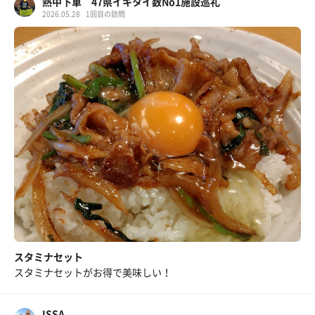
熱中下車 47県イキタイ数No1施設巡礼
2026.05.28
1回目の訪問
スタミナセット
スタミナセットがお得で美味しい！
ISSA