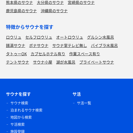
熊本県のサウナ
大分県のサウナ
宮崎県のサウナ
鹿児島県のサウナ
沖縄県のサウナ
特徴からサウナを探す
ロウリュ
セルフロウリュ
オートロウリュ
グルシン水風呂
銭湯サウナ
ボナサウナ
サウナ室テレビ無し
バイブラ水風呂
タトゥーOK
カプセルホテル有り
作業スペース有り
テントサウナ
サウナ小屋
湖が水風呂
プライベートサウナ
サウナを探す
サ活
サウナ検索
サ活一覧
泊まれるサウナ検索
地図から検索
サ活検索
施設登録