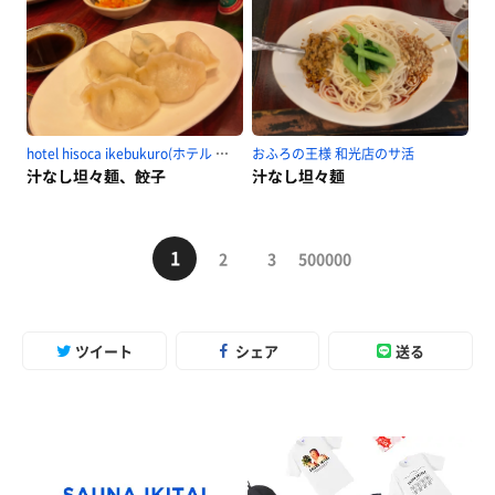
hotel hisoca ikebukuro(ホテル ヒソカ 池袋)のサ活
おふろの王様 和光店のサ活
汁なし坦々麺、餃子
汁なし坦々麺
1
2
3
500000
ツイート
シェア
送る