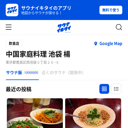
サウナイキタイのアプリ
無料で使う
地図からサウナが探せる！
Google Map
飲食店
中国家庭料理 池袋 楊
東京都豊島区西池袋３丁目２５−５
サウナ飯
近くのサウナ（開発中）
10000000
最近の投稿