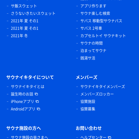
サ飯スウェット
アプリ作ります
さうないきたいスウェット
サウナ楽しむ検索
2021年 夏 その1
サバス 移動型サウナバス
2021年 夏 その1
サバス 2号車
2021年 冬
カプセルトイ サウナキット
サウナの時間
泊まってサウナ
銭湯サ活
サウナイキタイについて
メンバーズ
サウナイキタイとは
サウナイキタイメンバーズ
誕生時のお話
メンバーズロッカー
iPhoneアプリ
協賛施設
Androidアプリ
協賛募集
サウナ施設の方へ
お問い合わせ
サウナ施設の皆さまへ
ヘルプセンター