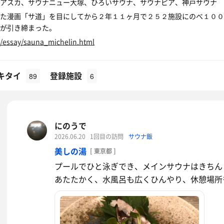
アスカ、サウナニュー大塚、ひろいサウナ、サウナピア、神戸サウナ 
た漫画「サ道」を目にしてから２年１１ヶ月で２５２施設にのべ１００
が引き締まった。
g/essay/sauna_michelin.html
キタイ
登録施設
89
6
にのうで
2026.06.20
1回目の訪問
サウナ飯
美しの湯
[ 東京都 ]
プールでひと泳ぎでき、メインサウナはきちん
あたたかく、水風呂も広くひんやり、休憩場所も