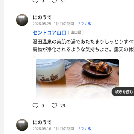
0
37
にのうで
2026.05.25
1回目の訪問
サウナ飯
セントコア山口
[ 山口県 ]
湯田温泉の美肌の湯であたたまりしっとりすべ
廃物が浄化されるような気持ちよさ。露天の休
続きを読む
0
29
にのうで
山賊焼き
2026.05.16
1回目の訪問
サウナ飯