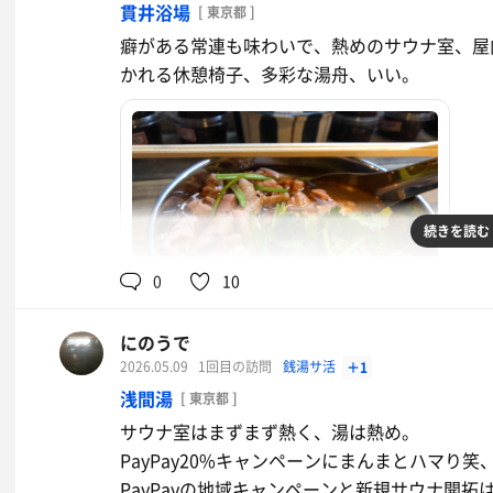
貫井浴場
[ 東京都 ]
癖がある常連も味わいで、熱めのサウナ室、屋
かれる休憩椅子、多彩な湯舟、いい。
続きを読む
0
10
にのうで
麻辣煮込み
2026.05.09
1回目の訪問
銭湯サ活
＋1
浅間湯
[ 東京都 ]
サウナ室はまずまず熱く、湯は熱め。
PayPay20%キャンペーンにまんまとハマり
PayPayの地域キャンペーンと新規サウナ開拓