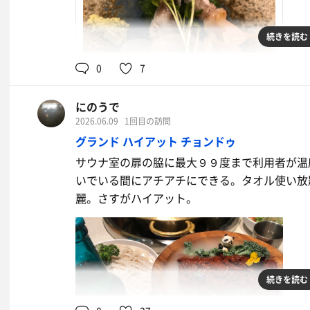
続きを読む
0
7
にのうで
貝の盛り合わせ
2026.06.09
1回目の訪問
香りがいい
グランド ハイアット チョンドゥ
サウナ室の扉の脇に最大９９度まで利用者が温
いでいる間にアチアチにできる。タオル使い放
麗。さすがハイアット。
続きを読む