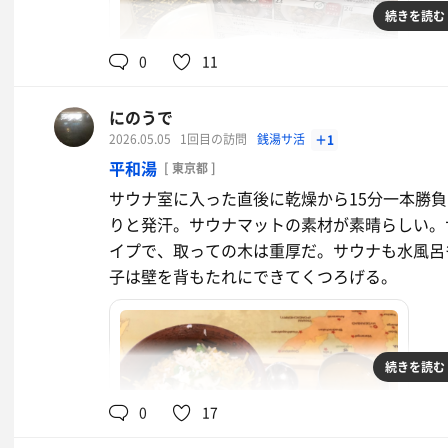
続きを読む
0
11
にのうで
2026.05.05
1回目の訪問
銭湯サ活
＋1
平和湯
[ 東京都 ]
バンハオラーメン14辛
サウナ室に入った直後に乾燥から15分一本勝負
米の麺かな。めちゃくちゃうまい
りと発汗。サウナマットの素材が素晴らしい。
イプで、取っての木は重厚だ。サウナも水風呂
子は壁を背もたれにできてくつろげる。
続きを読む
0
17