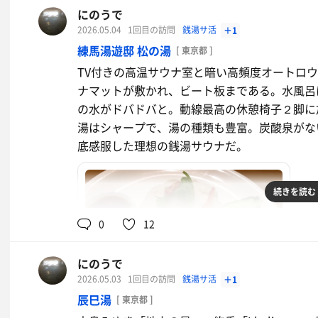
にのうで
2026.05.04
1回目の訪問
銭湯サ活
＋1
練馬湯遊邸 松の湯
[ 東京都 ]
チキンビリヤニ
TV付きの高温サウナ室と暗い高頻度オートロ
ナマットが敷かれ、ビート板まである。水風呂
の水がドバドバと。動線最高の休憩椅子２脚に
湯はシャープで、湯の種類も豊富。炭酸泉がな
底感服した理想の銭湯サウナだ。
続きを読む
0
12
にのうで
2026.05.03
1回目の訪問
銭湯サ活
＋1
辰巳湯
[ 東京都 ]