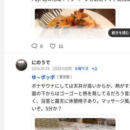
続きを読む
0
11
にのうで
2026.05.06
1回目の訪問
水曜サ活
＋2
ペスカトーレ リングイネ
ゆ～ポッポ
[ 東京都 ]
ボナサウナにしては天井が高いからか、熱がす
面の下からはゴーゴーと熱を発してるだろう音
く、浴室と露天に休憩椅子あり。マッサージ風
いぞ。5分か？