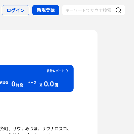
新規登録
ログイン
統計レポート
0
0.0
施設数
ペース
施設
回
週
糸町、サウナみづほ、サウナロスコ、