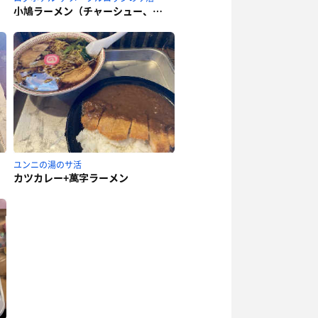
小鳩ラーメン（チャーシュー、特盛）
ユンニの湯のサ活
カツカレー+萬字ラーメン