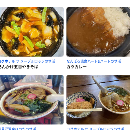
ログホテル ザ メープルロッジのサ活
なんぽろ温泉ハート&ハートのサ活
あんかけ五目やきそば
カツカレー
岩見沢温泉ほのかのサ活
ログホテル ザ メープルロッジのサ活