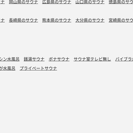
ウナ
岡山県のサウナ
広島県のサウナ
山口県のサウナ
徳島県のサ
ウナ
長崎県のサウナ
熊本県のサウナ
大分県のサウナ
宮崎県のサ
シン水風呂
銭湯サウナ
ボナサウナ
サウナ室テレビ無し
バイブラ
が水風呂
プライベートサウナ
トントゥ
読みもの