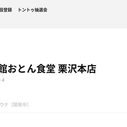
設登録
トントゥ抽選会
館おとん食堂 栗沢本店
−４
ウナ（開発中）