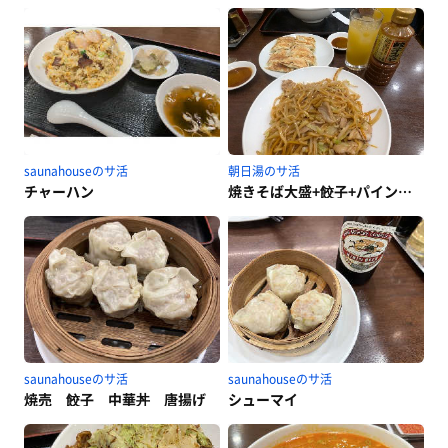
saunahouseのサ活
朝日湯のサ活
チャーハン
焼きそば大盛+餃子+パインハイ×2
saunahouseのサ活
saunahouseのサ活
焼売 餃子 中華丼 唐揚げ
シューマイ