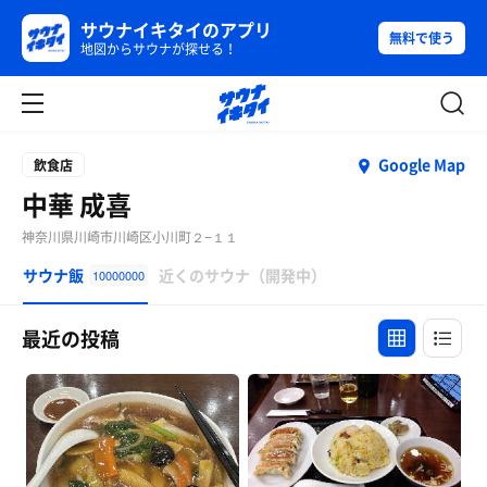
サウナイキタイのアプリ
無料で使う
地図からサウナが探せる！
Google Map
飲食店
中華 成喜
神奈川県川崎市川崎区小川町２−１１
サウナ飯
近くのサウナ（開発中）
10000000
最近の投稿