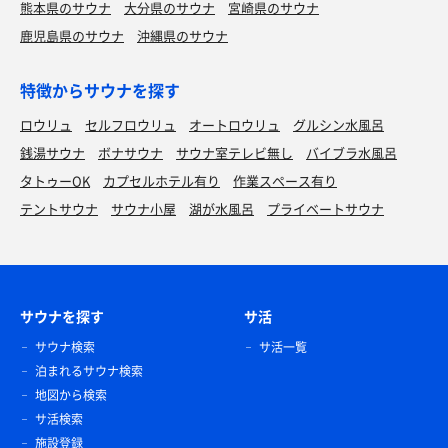
熊本県のサウナ
大分県のサウナ
宮崎県のサウナ
鹿児島県のサウナ
沖縄県のサウナ
特徴からサウナを探す
ロウリュ
セルフロウリュ
オートロウリュ
グルシン水風呂
銭湯サウナ
ボナサウナ
サウナ室テレビ無し
バイブラ水風呂
タトゥーOK
カプセルホテル有り
作業スペース有り
テントサウナ
サウナ小屋
湖が水風呂
プライベートサウナ
サウナを探す
サ活
サウナ検索
サ活一覧
泊まれるサウナ検索
地図から検索
サ活検索
施設登録