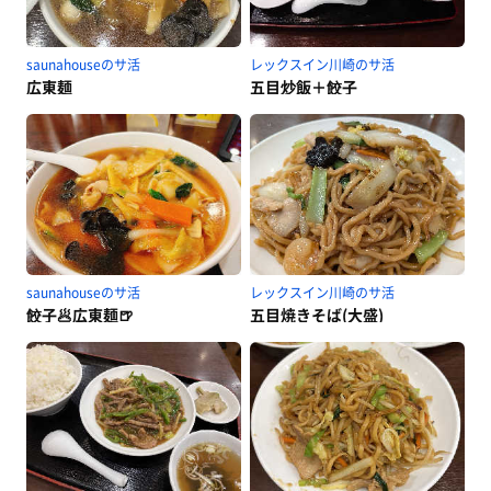
saunahouseのサ活
レックスイン川崎のサ活
広東麺
五目炒飯＋餃子
saunahouseのサ活
レックスイン川崎のサ活
餃子🥟広東麺🍺
五目焼きそば(大盛)