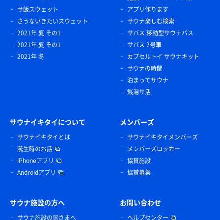
サ飯スウェット
アプリ作ります
さうないきたいスウェット
サウナ楽しむ検索
2021年 夏 その1
サバス 移動型サウナバス
2021年 夏 その1
サバス 2号車
2021年 冬
カプセルトイ サウナキット
サウナの時間
泊まってサウナ
銭湯サ活
サウナイキタイについて
メンバーズ
サウナイキタイとは
サウナイキタイメンバーズ
誕生時のお話
メンバーズロッカー
iPhoneアプリ
協賛施設
Androidアプリ
協賛募集
サウナ施設の方へ
お問い合わせ
サウナ施設の皆さまへ
ヘルプセンター