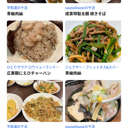
平和湯のサ活
saunahouseのサ活
青椒肉絲
成喜特製太麺 焼きそば
ひとりサウナ ロウリューランド川崎のサ活
ジェクサー・フィットネス&スパ24川崎のサ活
広東麺にえひチャーハン
青椒肉絲
平和湯のサ活
saunahouseのサ活