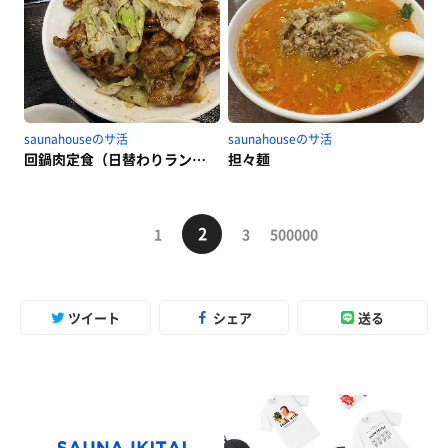
saunahouseのサ活
saunahouseのサ活
回鍋肉定食（日替わりランチ）
担々麺
2
1
3
500000
ツイート
シェア
送る