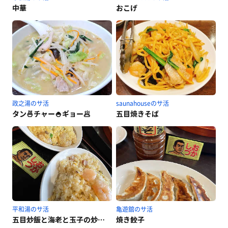
中華
おこげ
政之湯のサ活
saunahouseのサ活
タン🍜チャー🍚ギョー🥟
五目焼きそば
平和湯のサ活
亀遊舘のサ活
五目炒飯と海老と玉子の炒めと餃子
焼き餃子