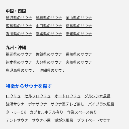
中国・四国
鳥取県のサウナ
島根県のサウナ
岡山県のサウナ
広島県のサウナ
山口県のサウナ
徳島県のサウナ
香川県のサウナ
愛媛県のサウナ
高知県のサウナ
九州・沖縄
福岡県のサウナ
佐賀県のサウナ
長崎県のサウナ
熊本県のサウナ
大分県のサウナ
宮崎県のサウナ
鹿児島県のサウナ
沖縄県のサウナ
特徴からサウナを探す
ロウリュ
セルフロウリュ
オートロウリュ
グルシン水風呂
銭湯サウナ
ボナサウナ
サウナ室テレビ無し
バイブラ水風呂
タトゥーOK
カプセルホテル有り
作業スペース有り
テントサウナ
サウナ小屋
湖が水風呂
プライベートサウナ