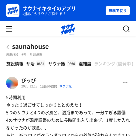
サウナイキタイのアプリ
無料で使う
地図からサウナが探せる！
saunahouse
温浴施設 - 神奈川県 川崎市
β
施設情報
サ活
サウナ飯
混雑度
ランキング
(
開発中
)
9654
2566
ぴっぴ
2025.12.13
1
回目の訪問
サウナ飯
5時間利用
ゆったり過ごせてしっかりととのえた！
5つのサウナと4つの水風呂、温浴まであって、十分すぎる設備
4のサウナが温度調整のために長時間出入り出来ず、1度しか入れ
なかったのが残念、、
あと、3Fフロアがベランダフロアからの外気が流れ込んできてい