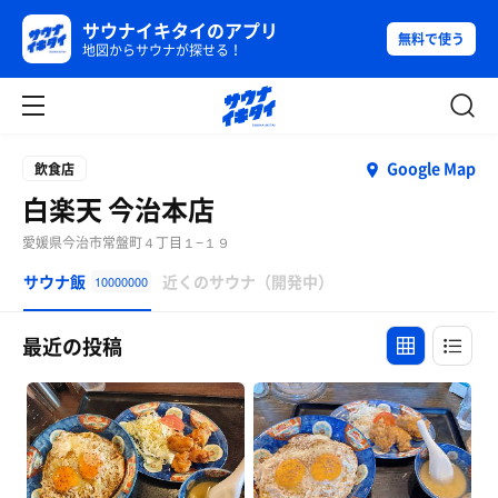
サウナイキタイのアプリ
無料で使う
地図からサウナが探せる！
Google Map
飲食店
白楽天 今治本店
愛媛県今治市常盤町４丁目１−１９
サウナ飯
近くのサウナ（開発中）
10000000
最近の投稿