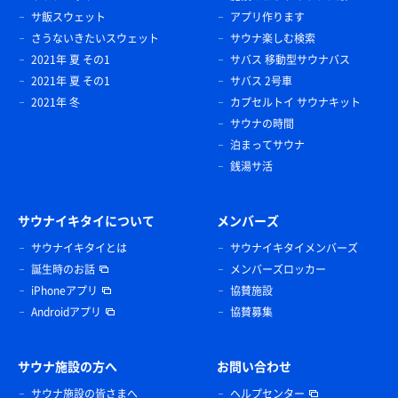
サ飯スウェット
アプリ作ります
さうないきたいスウェット
サウナ楽しむ検索
2021年 夏 その1
サバス 移動型サウナバス
2021年 夏 その1
サバス 2号車
2021年 冬
カプセルトイ サウナキット
サウナの時間
泊まってサウナ
銭湯サ活
サウナイキタイについて
メンバーズ
サウナイキタイとは
サウナイキタイメンバーズ
誕生時のお話
メンバーズロッカー
iPhoneアプリ
協賛施設
Androidアプリ
協賛募集
サウナ施設の方へ
お問い合わせ
サウナ施設の皆さまへ
ヘルプセンター