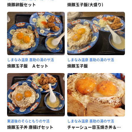
焼豚卵飯セット
焼豚玉子飯(大盛り)
しまなみ温泉 喜助の湯のサ活
しまなみ温泉 喜助の湯のサ活
焼豚玉子飯 Ａセット
焼豚玉子飯
東道後のそらともりのサ活
しまなみ温泉 喜助の湯のサ活
焼豚玉子丼 唐揚げセット
チャーシュー目玉焼き丼＆ビール