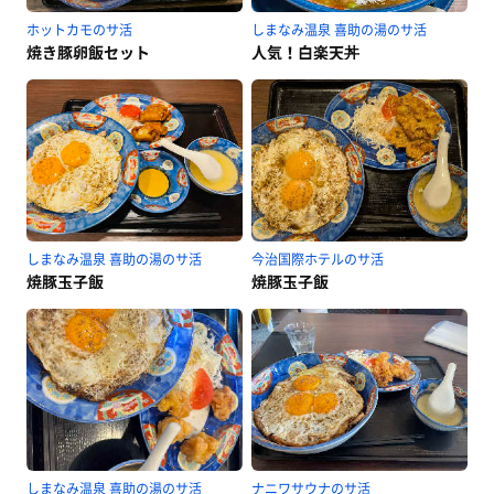
ホットカモのサ活
しまなみ温泉 喜助の湯のサ活
焼き豚卵飯セット
人気！白楽天丼
しまなみ温泉 喜助の湯のサ活
今治国際ホテルのサ活
焼豚玉子飯
焼豚玉子飯
しまなみ温泉 喜助の湯のサ活
ナニワサウナのサ活