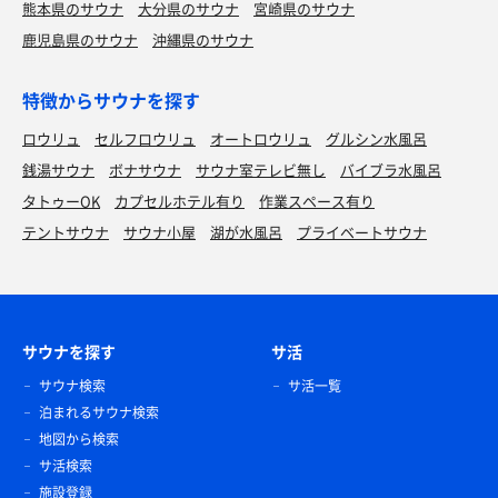
熊本県のサウナ
大分県のサウナ
宮崎県のサウナ
鹿児島県のサウナ
沖縄県のサウナ
特徴からサウナを探す
ロウリュ
セルフロウリュ
オートロウリュ
グルシン水風呂
銭湯サウナ
ボナサウナ
サウナ室テレビ無し
バイブラ水風呂
タトゥーOK
カプセルホテル有り
作業スペース有り
テントサウナ
サウナ小屋
湖が水風呂
プライベートサウナ
サウナを探す
サ活
サウナ検索
サ活一覧
泊まれるサウナ検索
地図から検索
サ活検索
施設登録