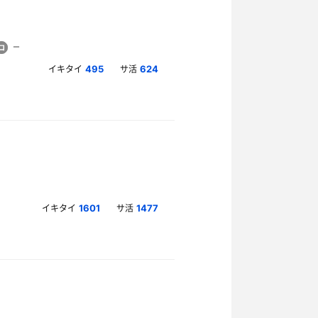
イキタイ
サ活
495
624
イキタイ
サ活
1601
1477