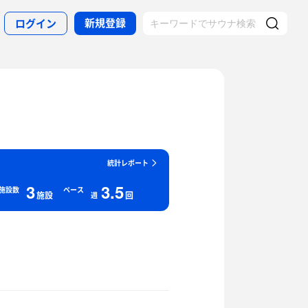
新規登録
ログイン
統計レポート
3
3.5
施設数
ペース
施設
回
週