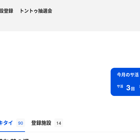
設登録
トントゥ抽選会
今月のサ活
3
サ活
回
キタイ
登録施設
90
14