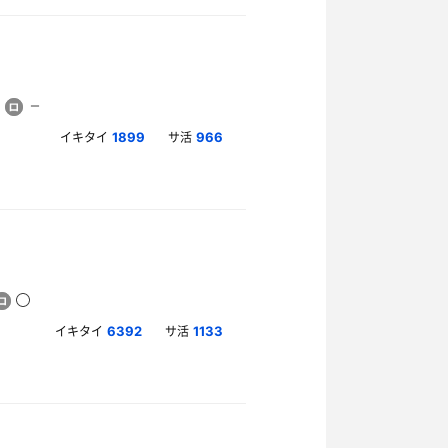
イキタイ
サ活
1899
966
イキタイ
サ活
6392
1133