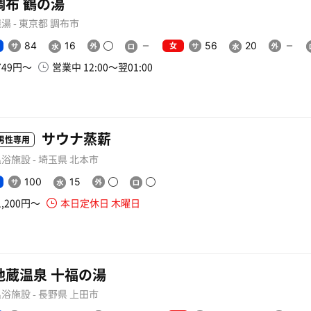
調布 鶴の湯
湯 - 東京都 調布市
女
84
16
56
20
749円〜
営業中 12:00〜翌01:00
サウナ蒸薪
男性専用
浴施設 - 埼玉県 北本市
100
15
1,200円〜
本日定休日 木曜日
地蔵温泉 十福の湯
浴施設 - 長野県 上田市