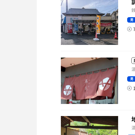
銭
男
温
男
温