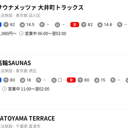
サウナメッツァ 大井町トラックス
浴施設 - 東京都 品川区
女
92
14.5
82
14.6
1,980円〜
営業中 06:00〜翌02:00
高輪SAUNAS
浴施設 - 東京都 港区
女
80
18
80
15
営業中 11:00〜翌02:00
SATOYAMA TERRACE
浴施設 - 千葉県 富津市