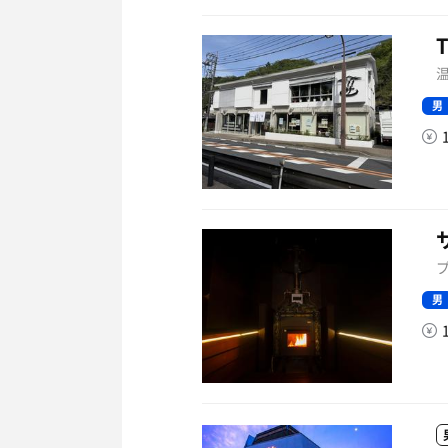
温
男
プ
男