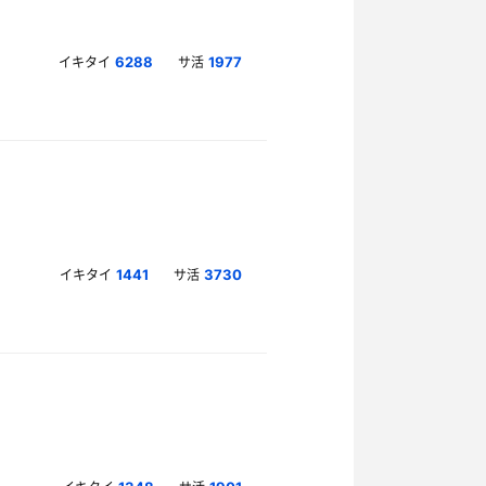
イキタイ
サ活
6288
1977
イキタイ
サ活
1441
3730