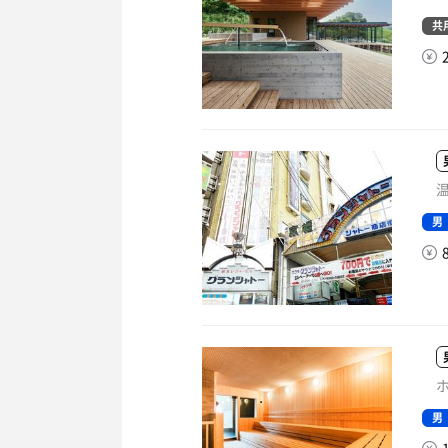
共
温
男
ホ
男