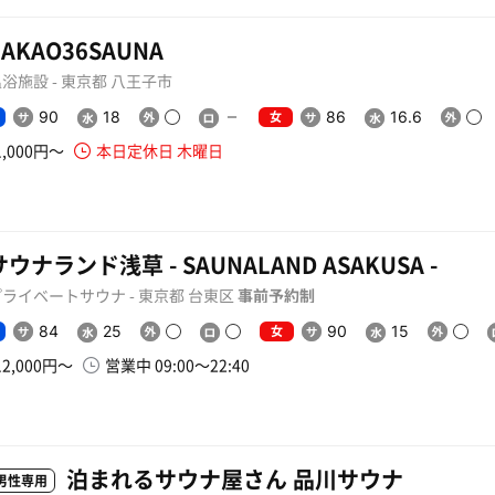
TAKAO36SAUNA
浴施設 - 東京都 八王子市
女
90
18
86
16.6
1,000円〜
本日定休日 木曜日
サウナランド浅草 - SAUNALAND ASAKUSA -
ライベートサウナ - 東京都 台東区
事前予約制
女
84
25
90
15
12,000円〜
営業中 09:00〜22:40
泊まれるサウナ屋さん 品川サウナ
男性専用