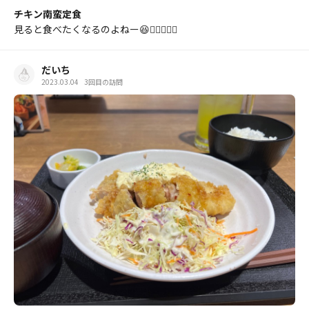
チキン南蛮定食
見ると食べたくなるのよねー😆👍🏻✨✨✨
だいち
2023.03.04
3回目の訪問