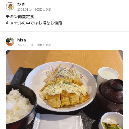
びき
2024.01.14
9回目の訪問
チキン南蛮定食
キャナルの中ではお得なお値段
hisa
2023.10.18
1回目の訪問