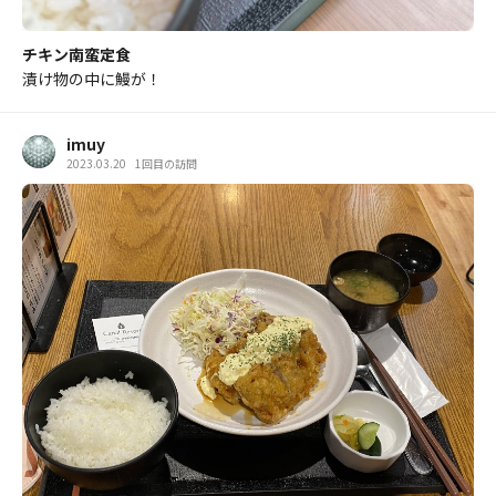
チキン南蛮定食
漬け物の中に鰻が！
imuy
2023.03.20
1回目の訪問