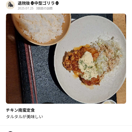
退院後🦍中型ゴリラ🦍
2025.07.25
3回目の訪問
チキン南蛮定食
タルタルが美味しい