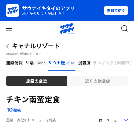
サウナイキタイのアプリ
無料で使う
地図からサウナが探せる！
キャナルリゾート
温浴施設 - 愛知県 名古屋市
β
施設情報
サ活
サウナ飯
混雑度
ランキング
(
開発中
)
13857
2164
施設の食堂
近くの飲食店
チキン南蛮定食
10
投稿
重複・表記ゆれメニューを報告
同一メニュー