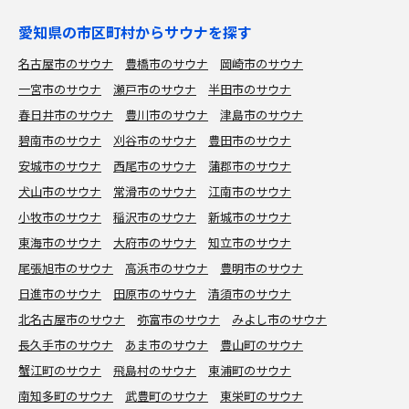
愛知県の市区町村からサウナを探す
名古屋市のサウナ
豊橋市のサウナ
岡崎市のサウナ
一宮市のサウナ
瀬戸市のサウナ
半田市のサウナ
春日井市のサウナ
豊川市のサウナ
津島市のサウナ
碧南市のサウナ
刈谷市のサウナ
豊田市のサウナ
安城市のサウナ
西尾市のサウナ
蒲郡市のサウナ
犬山市のサウナ
常滑市のサウナ
江南市のサウナ
小牧市のサウナ
稲沢市のサウナ
新城市のサウナ
東海市のサウナ
大府市のサウナ
知立市のサウナ
尾張旭市のサウナ
高浜市のサウナ
豊明市のサウナ
日進市のサウナ
田原市のサウナ
清須市のサウナ
北名古屋市のサウナ
弥富市のサウナ
みよし市のサウナ
長久手市のサウナ
あま市のサウナ
豊山町のサウナ
蟹江町のサウナ
飛島村のサウナ
東浦町のサウナ
南知多町のサウナ
武豊町のサウナ
東栄町のサウナ