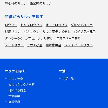
豊根村のサウナ
設楽町のサウナ
特徴からサウナを探す
ロウリュ
セルフロウリュ
オートロウリュ
グルシン水風呂
銭湯サウナ
ボナサウナ
サウナ室テレビ無し
バイブラ水風呂
タトゥーOK
カプセルホテル有り
作業スペース有り
テントサウナ
サウナ小屋
湖が水風呂
プライベートサウナ
サウナを探す
サ活
サウナ検索
サ活一覧
泊まれるサウナ検索
地図から検索
サ活検索
施設登録