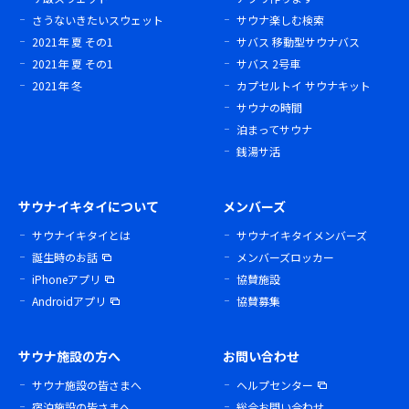
さうないきたいスウェット
サウナ楽しむ検索
2021年 夏 その1
サバス 移動型サウナバス
2021年 夏 その1
サバス 2号車
2021年 冬
カプセルトイ サウナキット
サウナの時間
泊まってサウナ
銭湯サ活
サウナイキタイについて
メンバーズ
サウナイキタイとは
サウナイキタイメンバーズ
誕生時のお話
メンバーズロッカー
iPhoneアプリ
協賛施設
Androidアプリ
協賛募集
サウナ施設の方へ
お問い合わせ
サウナ施設の皆さまへ
ヘルプセンター
宿泊施設の皆さまへ
総合お問い合わせ