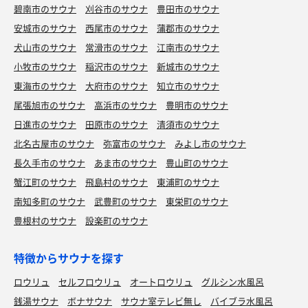
碧南市のサウナ
刈谷市のサウナ
豊田市のサウナ
安城市のサウナ
西尾市のサウナ
蒲郡市のサウナ
犬山市のサウナ
常滑市のサウナ
江南市のサウナ
小牧市のサウナ
稲沢市のサウナ
新城市のサウナ
東海市のサウナ
大府市のサウナ
知立市のサウナ
尾張旭市のサウナ
高浜市のサウナ
豊明市のサウナ
日進市のサウナ
田原市のサウナ
清須市のサウナ
北名古屋市のサウナ
弥富市のサウナ
みよし市のサウナ
長久手市のサウナ
あま市のサウナ
豊山町のサウナ
蟹江町のサウナ
飛島村のサウナ
東浦町のサウナ
南知多町のサウナ
武豊町のサウナ
東栄町のサウナ
豊根村のサウナ
設楽町のサウナ
特徴からサウナを探す
ロウリュ
セルフロウリュ
オートロウリュ
グルシン水風呂
銭湯サウナ
ボナサウナ
サウナ室テレビ無し
バイブラ水風呂