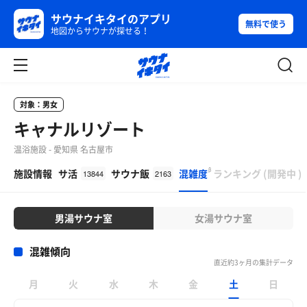
サウナイキタイのアプリ
無料で使う
地図からサウナが探せる！
対象：男女
キャナルリゾート
温浴施設 - 愛知県 名古屋市
β
施設情報
サ活
サウナ飯
混雑度
ランキング
(
開発中
)
13844
2163
男湯サウナ室
女湯サウナ室
混雑傾向
直近約3ヶ月の集計データ
月
火
水
木
金
土
日