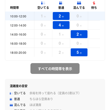
時間帯
空いてる
普通
混んでる
待ち
1
2
0
10:00-12:00
件
件
件
0
4
0
12:00-14:00
件
件
件
0
1
2
14:00-16:00
件
件
件
0
0
0
16:00-18:00
件
件
件
0
2
5
18:00-20:00
件
件
件
すべての時間帯を表示
混雑度の目安
空いてる
余裕を持って座れる（定員の3割以下）
普通
ちらほら空席あり
混んでる
ほぼ満席