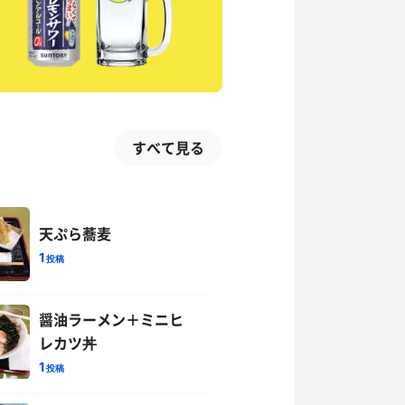
すべて見る
天ぷら蕎麦
1
投稿
醤油ラーメン＋ミニヒ
レカツ丼
1
投稿