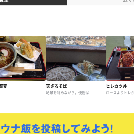
蕎麦
天ざるそば
ヒレカツ丼
絶景を眺めながら。優勝🥇
ロースよりヒレが