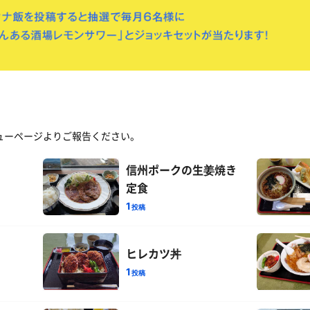
ューページよりご報告ください。
信州ポークの生姜焼き
定食
1
投稿
ヒレカツ丼
1
投稿