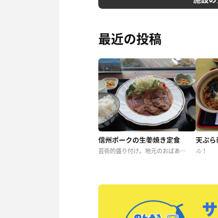
最近の投稿
信州ポークの生姜焼き定食
天ぷら
芸術的盛り付け。地元のおばあちゃん達。もちろん味も美味。けどお米の炊き具合が好みじゃなくて残念
🐴！