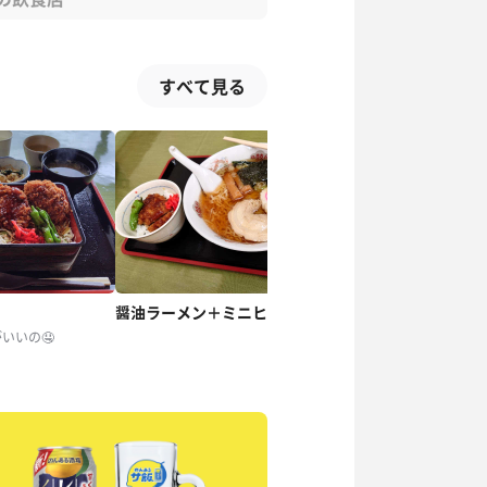
すべて見る
醤油ラーメン＋ミニヒレカツ丼
カツカレー
いいの🤤
激ウマ