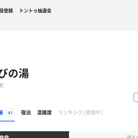
設登録
トントゥ抽選会
びの湯
町
β
飯
宿泊
混雑度
ランキング
(
開発中
)
41
食堂
近く