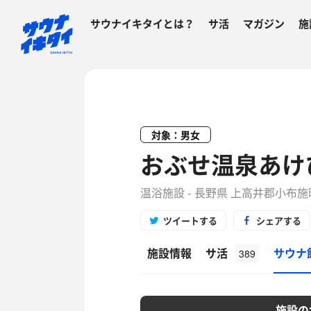
サウナイキタイとは？
サ活
マガジン
施
対象：男女
おぶせ温泉あけ
温浴施設 - 長野県 上高井郡小布施
ツイートする
シェアする
施設情報
サ活
サウナ
389
施設の