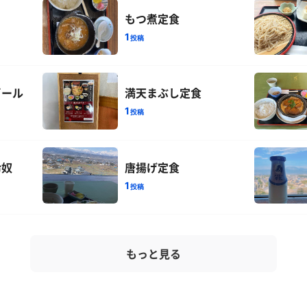
もつ煮定食
1
投稿
ビール
満天まぶし定食
1
投稿
冷奴
唐揚げ定食
1
投稿
もっと見る