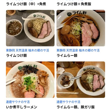
ライムつけ麺（中）+角煮
ライムつけ麺＋角煮飯
東静岡 天然温泉 柚木の郷のサ活
東静岡 天然温泉 柚木の郷のサ活
ライムつけ麺
ライムらー麺
達磨サウナのサ活
達磨サウナのサ活
いか煮干しラーメン
ライムらー麺、豚ガリ飯