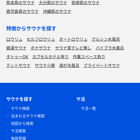
熊本県のサウナ
大分県のサウナ
宮崎県のサウナ
鹿児島県のサウナ
沖縄県のサウナ
特徴からサウナを探す
ロウリュ
セルフロウリュ
オートロウリュ
グルシン水風呂
銭湯サウナ
ボナサウナ
サウナ室テレビ無し
バイブラ水風呂
タトゥーOK
カプセルホテル有り
作業スペース有り
テントサウナ
サウナ小屋
湖が水風呂
プライベートサウナ
サウナを探す
サ活
サウナ検索
サ活一覧
泊まれるサウナ検索
地図から検索
サ活検索
施設登録