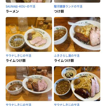
SAUNA煌ｰKOUｰのサ活
駿河健康ランドのサ活
ラーメン
つけ麺
サウナしきじのサ活
ふきさらし湯のサ活
ライムつけ麺
ライムつけ麺
サウナしきじのサ活
サウナしきじのサ活