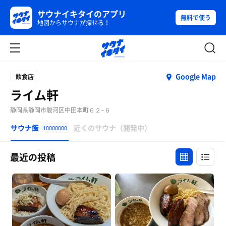
サウナイキタイのアプリ
無料で使う
地図からサウナが探せる！
Google Map
飲食店
ライム軒
静岡県静岡市駿河区中田本町６２−６
サウナ飯
近くのサウナ（開発中）
10000000
最近の投稿