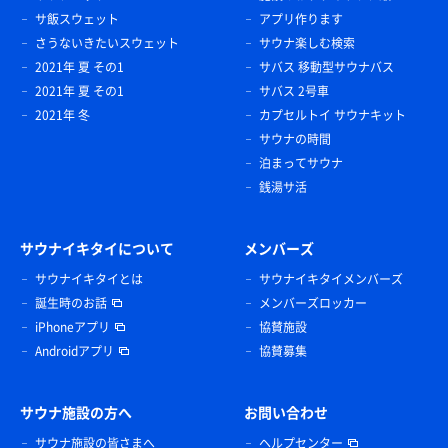
サ飯スウェット
アプリ作ります
さうないきたいスウェット
サウナ楽しむ検索
2021年 夏 その1
サバス 移動型サウナバス
2021年 夏 その1
サバス 2号車
2021年 冬
カプセルトイ サウナキット
サウナの時間
泊まってサウナ
銭湯サ活
サウナイキタイについて
メンバーズ
サウナイキタイとは
サウナイキタイメンバーズ
誕生時のお話
メンバーズロッカー
iPhoneアプリ
協賛施設
Androidアプリ
協賛募集
サウナ施設の方へ
お問い合わせ
サウナ施設の皆さまへ
ヘルプセンター