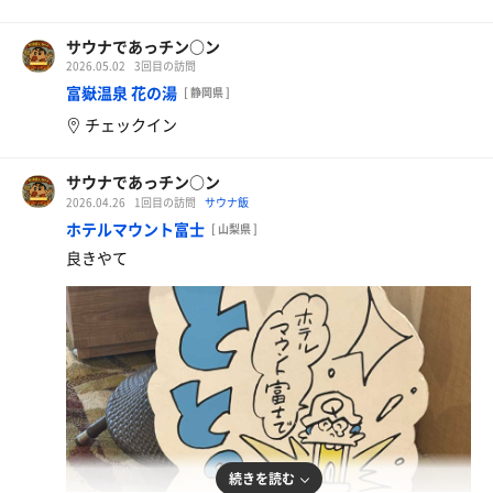
サウナであっチン○ン
2026.05.02
3回目の訪問
富嶽温泉 花の湯
[ 静岡県 ]
チェックイン
サウナであっチン○ン
2026.04.26
1回目の訪問
サウナ飯
ホテルマウント富士
[ 山梨県 ]
良きやて
続きを読む