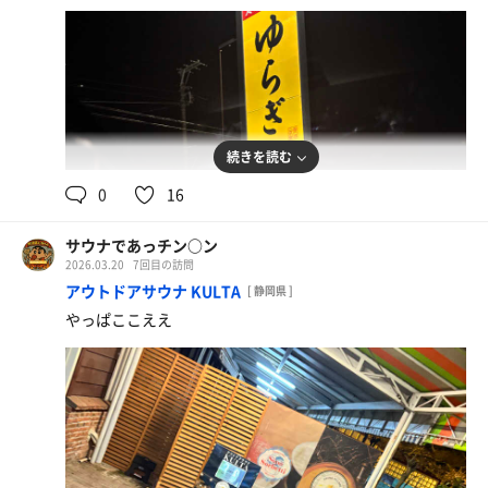
続きを読む
0
16
サウナであっチン○ン
2026.03.20
7回目の訪問
アウトドアサウナ KULTA
[ 静岡県 ]
やっぱここええ