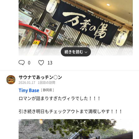
続きを読む
0
13
サウナであっチン○ン
2026.01.17
1回目の訪問
Tiny Base
[ 静岡県 ]
ロマンが詰まりすぎたヴィラでした！！！
引き続き明日もチェックアウトまで満喫しやす！！！