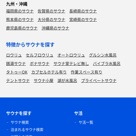
九州・沖縄
福岡県のサウナ
佐賀県のサウナ
長崎県のサウナ
熊本県のサウナ
大分県のサウナ
宮崎県のサウナ
鹿児島県のサウナ
沖縄県のサウナ
特徴からサウナを探す
ロウリュ
セルフロウリュ
オートロウリュ
グルシン水風呂
銭湯サウナ
ボナサウナ
サウナ室テレビ無し
バイブラ水風呂
タトゥーOK
カプセルホテル有り
作業スペース有り
テントサウナ
サウナ小屋
湖が水風呂
プライベートサウナ
サウナを探す
サ活
サウナ検索
サ活一覧
泊まれるサウナ検索