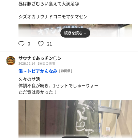
昼は豚ざむらい食えて大満足😉
シズオカサウナドコニモマケマセン
続きを読む
0
21
サウナであっチン○ン
2026.02.14
1回目の訪問
湯～トピアかんなみ
[ 静岡県 ]
カレー蕎麦
久々のサ活
まじで今まで食ったカレー蕎麦の中で1番！ 言いすぎ
体調不良が続き、1セットでしゅーりょー
ました。まずカレー蕎麦初めて
ただ質は良かった！