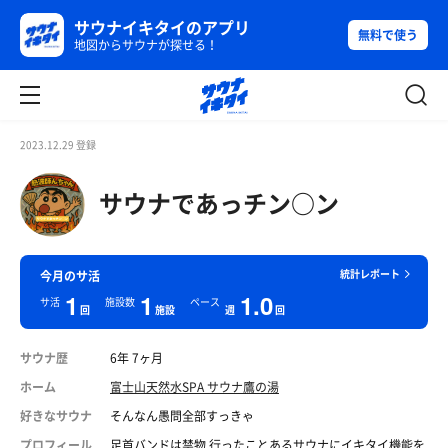
サウナイキタイのアプリ
無料で使う
地図からサウナが探せる！
2023.12.29 登録
サウナであっチン○ン
統計レポート
今月のサ活
1
1
1.0
サ活
施設数
ペース
回
施設
週
回
サウナ歴
6年 7ヶ月
ホーム
富士山天然水SPA サウナ鷹の湯
好きなサウナ
そんなん愚問全部すっきゃ
プロフィール
足首バンドは禁物 行ったことあるサウナにイキタイ機能を