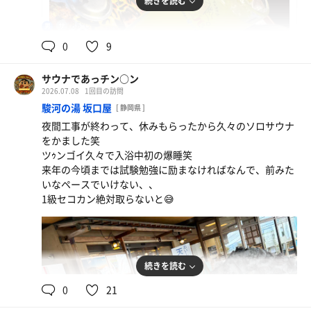
続きを読む
85℃
男
0
9
サウナであっチン○ン
2026.07.08
1回目の訪問
駿河の湯 坂口屋
[ 静岡県 ]
しるか
夜間工事が終わって、休みもらったから久々のソロサウナ
をかました笑
ツｩンゴイ久々で入浴中初の爆睡笑
来年の今頃までは試験勉強に励まなければなんで、前みた
いなペースでいけない、、
1級セコカン絶対取らないと😅
続きを読む
0
21