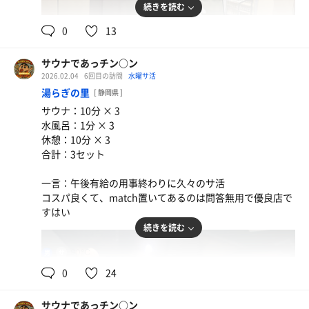
続きを読む
0
13
サウナであっチン○ン
2026.02.04
6回目の訪問
水曜サ活
湯らぎの里
[ 静岡県 ]
サウナ：10分 × 3
水風呂：1分 × 3
休憩：10分 × 3
合計：3セット
一言：午後有給の用事終わりに久々のサ活
コスパ良くて、match置いてあるのは問答無用で優良店で
すはい
続きを読む
90℃
男
0
24
サウナであっチン○ン