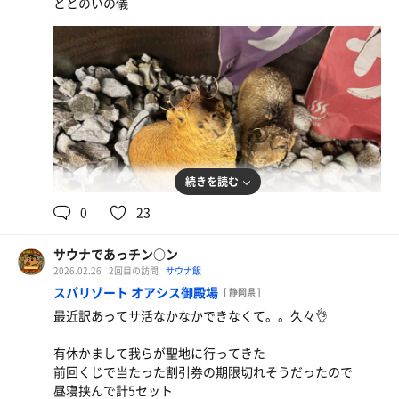
ととのいの儀
続きを読む
0
23
サウナであっチン○ン
2026.02.26
2回目の訪問
サウナ飯
スパリゾート オアシス御殿場
[ 静岡県 ]
最近訳あってサ活なかなかできなくて。。久々👌
有休かまして我らが聖地に行ってきた
前回くじで当たった割引券の期限切れそうだったので
昼寝挟んで計5セット