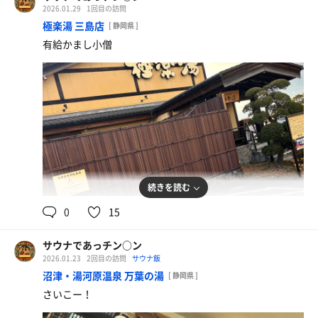
2026.01.29
1回目の訪問
極楽湯 三島店
[ 静岡県 ]
知らん！
有給かまし小僧
これが二郎か！って感じですはい
続きを読む
0
15
サウナであっチン○ン
2026.01.23
2回目の訪問
サウナ飯
沼津・湯河原温泉 万葉の湯
[ 静岡県 ]
さいこー！