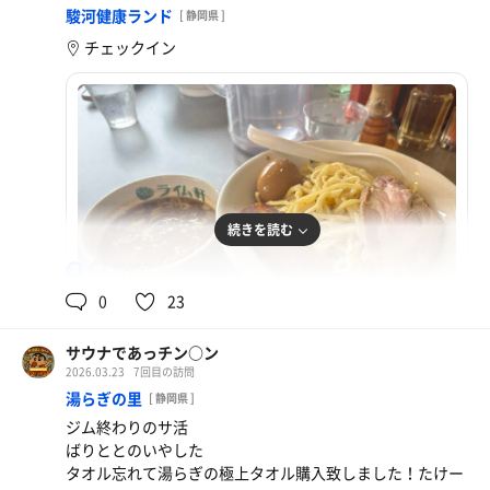
駿河健康ランド
[ 静岡県 ]
チェックイン
続きを読む
100℃
男
0
23
サウナであっチン○ン
2026.03.23
7回目の訪問
つけ麺
湯らぎの里
[ 静岡県 ]
この麺のタイプのつけ麺だいたい美味いけど、抜群に
ジム終わりのサ活
うまかた
ばりととのいやした
タオル忘れて湯らぎの極上タオル購入致しました！たけー