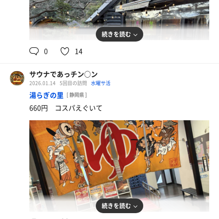
続きを読む
0
14
つけ麺
うんまい
サウナであっチン○ン
2026.01.14
5回目の訪問
水曜サ活
湯らぎの里
[ 静岡県 ]
660円 コスパえぐいて
続きを読む