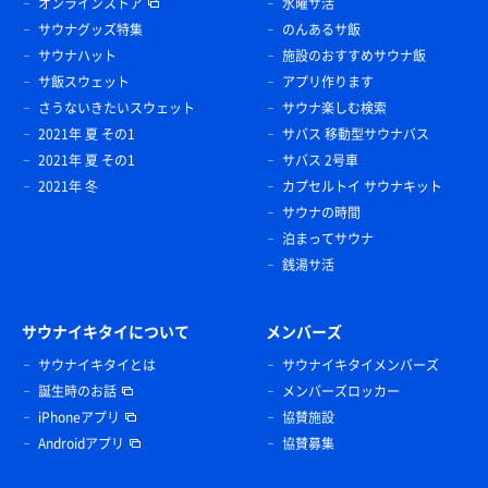
オンラインストア
水曜サ活
サウナグッズ特集
のんあるサ飯
サウナハット
施設のおすすめサウナ飯
サ飯スウェット
アプリ作ります
さうないきたいスウェット
サウナ楽しむ検索
2021年 夏 その1
サバス 移動型サウナバス
2021年 夏 その1
サバス 2号車
2021年 冬
カプセルトイ サウナキット
サウナの時間
泊まってサウナ
銭湯サ活
サウナイキタイについて
メンバーズ
サウナイキタイとは
サウナイキタイメンバーズ
誕生時のお話
メンバーズロッカー
iPhoneアプリ
協賛施設
Androidアプリ
協賛募集