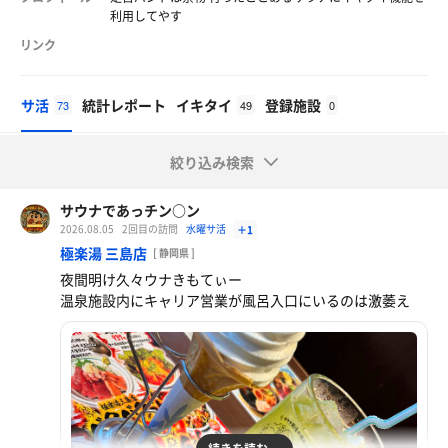
利用してやす
リンク
サ活
統計レポート
イキタイ
登録施設
73
49
0
絞り込み検索
サウナであっチン○ン
2026.08.05
2回目の訪問
水曜サ活
＋1
極楽湯 三島店
[ 静岡県 ]
夜間明け久々ウナきもてぃー
温泉施設内にキャリア営業が風呂入口にいるのは激萎え