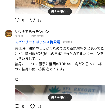
続きを読む
0
12
サウナであっチン○ン
2026.03.16
3回目の訪問
スパリゾート オアシス御殿場
[ 静岡県 ]
有休消化期間中せっかくなのでまた新規開拓をと思ってた
けど、前回偶然26(風呂の日)に行ったのでまたクーポンを
もらいまして、、
結局ここです。勝手に静岡のTOP3の一角だと思っている
ので結局の使い方間違えてます。
以上。
続きを読む
0
21