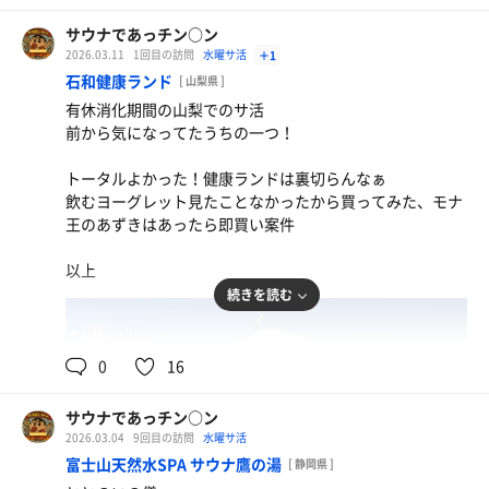
サウナであっチン○ン
2026.03.11
1回目の訪問
水曜サ活
＋1
石和健康ランド
[ 山梨県 ]
有休消化期間の山梨でのサ活
前から気になってたうちの一つ！
トータルよかった！健康ランドは裏切らんなぁ
飲むヨーグレット見たことなかったから買ってみた、モナ
王のあずきはあったら即買い案件
以上
続きを読む
100℃
男
0
16
サウナであっチン○ン
2026.03.04
9回目の訪問
水曜サ活
富士山天然水SPA サウナ鷹の湯
[ 静岡県 ]