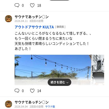
0
18
サウナであっチン○ン
2026.04.11
8回目の訪問
アウトドアサウナ KULTA
[ 静岡県 ]
こんないいところがなくなるなんて惜しすぎる、、
もう一回くらい閉まるうちに来たいな
天気も快晴で素晴らしいコンディションでした！
あざした！
続きを読む
0
14
ほうとう
サウナであっチン○ン
2026.04.04
2回目の訪問
サウナ飯