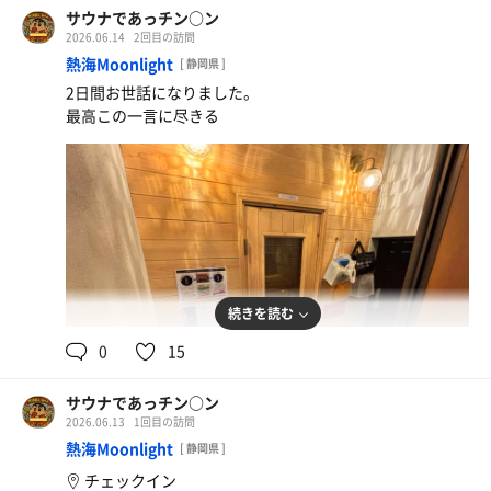
サウナであっチン○ン
2026.06.14
2回目の訪問
熱海Moonlight
[ 静岡県 ]
2日間お世話になりました。
最高この一言に尽きる
続きを読む
0
15
サウナであっチン○ン
2026.06.13
1回目の訪問
熱海Moonlight
[ 静岡県 ]
チェックイン