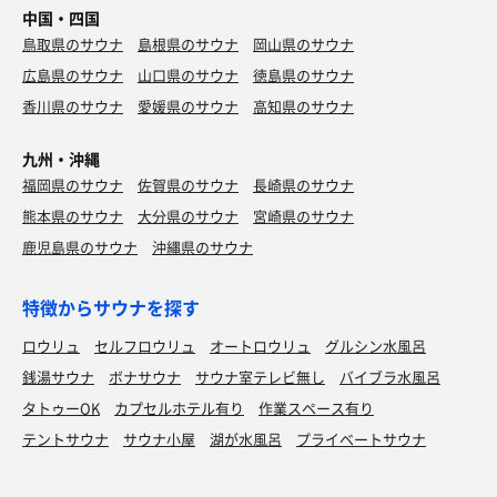
中国・四国
鳥取県のサウナ
島根県のサウナ
岡山県のサウナ
広島県のサウナ
山口県のサウナ
徳島県のサウナ
香川県のサウナ
愛媛県のサウナ
高知県のサウナ
九州・沖縄
福岡県のサウナ
佐賀県のサウナ
長崎県のサウナ
熊本県のサウナ
大分県のサウナ
宮崎県のサウナ
鹿児島県のサウナ
沖縄県のサウナ
特徴からサウナを探す
ロウリュ
セルフロウリュ
オートロウリュ
グルシン水風呂
銭湯サウナ
ボナサウナ
サウナ室テレビ無し
バイブラ水風呂
タトゥーOK
カプセルホテル有り
作業スペース有り
テントサウナ
サウナ小屋
湖が水風呂
プライベートサウナ