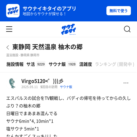
サウナイキタイのアプリ
無料で使う
地図からサウナが探せる！
東静岡 天然温泉 柚木の郷
温浴施設 - 静岡県 静岡市
β
施設情報
サ活
サウナ飯
混雑度
ランキング
(
開発中
)
9229
1928
Virgo5120<゜)))彡
2025.05.11
5
回目の訪問
サウナ飯
エスパルスの試合をTV観戦し、バディの帰宅を待ってからの久し
ぶり？の柚木の郷
日曜日でまあまあ混んでる
サウナ6min*4, 10min*1
塩サウナ 5min*1
なんかすごくスッキリした