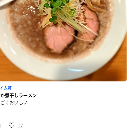
イム軒
いか煮干しラーメン
すごくおいしい
0
12