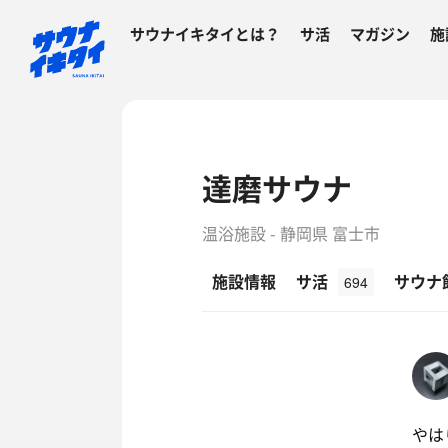
サウナイキタイとは？
サ活
マガジン
施
達磨サウナ
温浴施設 - 静岡県 富士市
施設情報
サ活
サウナ
694
やは