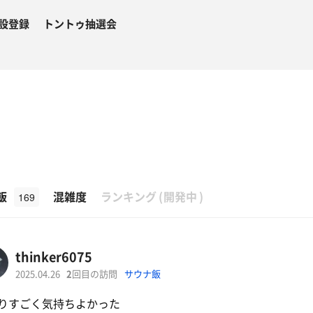
設登録
トントゥ抽選会
β
飯
混雑度
ランキング
(
開発中
)
169
thinker6075
2025.04.26
2
回目の訪問
サウナ飯
りすごく気持ちよかった