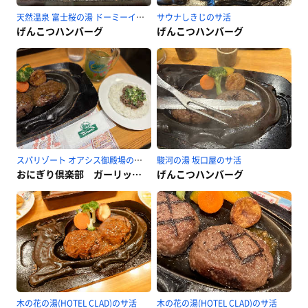
天然温泉 富士桜の湯 ドーミーインEXPRESS富士山御殿場のサ活
サウナしきじのサ活
げんこつハンバーグ
げんこつハンバーグ
スパリゾート オアシス御殿場のサ活
駿河の湯 坂口屋のサ活
おにぎり倶楽部 ガーリックライス
げんこつハンバーグ
木の花の湯(HOTEL CLAD)のサ活
木の花の湯(HOTEL CLAD)のサ活