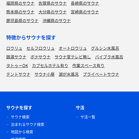
福岡県のサウナ
佐賀県のサウナ
長崎県のサウナ
熊本県のサウナ
大分県のサウナ
宮崎県のサウナ
鹿児島県のサウナ
沖縄県のサウナ
特徴からサウナを探す
ロウリュ
セルフロウリュ
オートロウリュ
グルシン水風呂
銭湯サウナ
ボナサウナ
サウナ室テレビ無し
バイブラ水風呂
タトゥーOK
カプセルホテル有り
作業スペース有り
テントサウナ
サウナ小屋
湖が水風呂
プライベートサウナ
サウナを探す
サ活
サウナ検索
サ活一覧
泊まれるサウナ検索
地図から検索