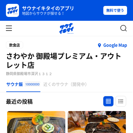
サウナイキタイのアプリ
無料で使う
地図からサウナが探せる！
Google Map
飲食店
さわやか 御殿場プレミアム・アウト
レット店
静岡県御殿場市深沢１３１２
サウナ飯
近くのサウナ（開発中）
10000000
最近の投稿