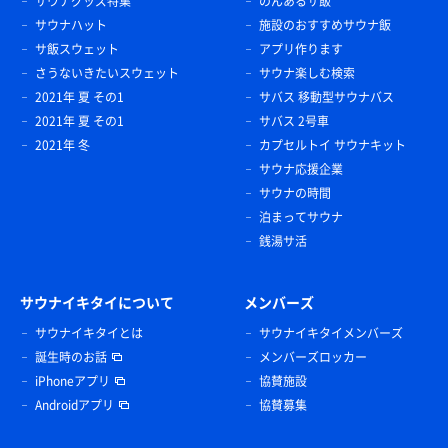
サウナグッズ特集
のんあるサ飯
サウナハット
施設のおすすめサウナ飯
サ飯スウェット
アプリ作ります
さうないきたいスウェット
サウナ楽しむ検索
2021年 夏 その1
サバス 移動型サウナバス
2021年 夏 その1
サバス 2号車
2021年 冬
カプセルトイ サウナキット
サウナ応援企業
サウナの時間
泊まってサウナ
銭湯サ活
サウナイキタイについて
メンバーズ
サウナイキタイとは
サウナイキタイメンバーズ
誕生時のお話
メンバーズロッカー
iPhoneアプリ
協賛施設
Androidアプリ
協賛募集