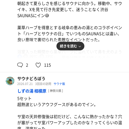
朝起きて夏らしさを感じるサウナに向かう。移動中、サウ
様々な夜景を眺めていた。
麦茶
イキ、Xを見て行き先変更して、迷うことなく渋谷
SAUNASにイン😅
プール奥のリラクゼーションスペースにある現代アートの
光のインスタレーションが好きなんだけど少ししか楽しむ
薬草ハーブを得意とする岐阜の恵みの湯とのコラボイベン
余裕がなかった。
ト「ハーブとサウナの日」でいつものSAUNASとは違い、
まだ昼間は行ってないけど、ナイトプールは捨てがたい。
良い意味で裏切られた素敵なイベントだった。
どちらもまた行きたい。
続きを読む
浴室入った瞬間から薬草ハーブに溢れていて鼻を犬のよう
95℃
15℃
男
にクンクンしっぱなし。最後は熱で鼻が痛くなる💦
2
115
いつも入るTEETÄは香り控えめだったが、KELO、VIHTAの
香りがとても良くて好み。KELOのイトスギ、バジルの組
サウナどろぼう
み合わせが気に入り過ぎて7セット中3セット入るほどで、
2026.07.21
3回目の訪問
サウナ飯
VIHTAもヴィヒタ、ローズマリーに顔を近づけて入ってい
しずの湯 相模原
[ 神奈川県 ]
た。
5セット
超熱波というアウフグースがあるのでイン。
君塚さんのハーバルリトリートは幾層にも重なってできる
香りが初めてのもので受けている間、笑みが溢れてしまう
サ室の天井修復後は初だけど、こんなに熱かったかな？穴
くらい香りを楽しめた。
が塞がってサ室パワーアップしたのかな？ってくらいの温
度、湿度だった。