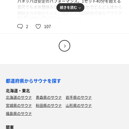
パネッパは安定のパフォーマンス。1セット40分を超える
長尺でも水休憩挟みながら続けられるのでどんどん体から
続きを読む
無駄な力が抜けていく。他のどんな超絶技巧派なアウフグ
100℃
17℃
男
ースでも受けられない異次元の体験。
2
107
発売日のコラボトレカもゲットできてショートでも満足な
1日。やはりサンフラワーが井上さんのホームだな。
都道府県からサウナを探す
北海道・東北
北海道のサウナ
青森県のサウナ
岩手県のサウナ
宮城県のサウナ
秋田県のサウナ
山形県のサウナ
福島県のサウナ
関東
豚バラスタミナ定食