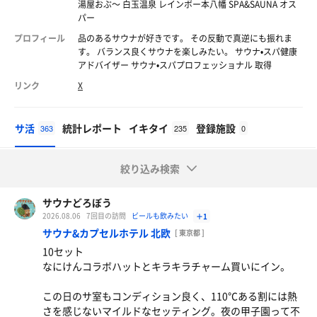
湯屋おぶ〜 白玉温泉 レインボー本八幡 SPA&SAUNA オス
パー
プロフィール
品のあるサウナが好きです。 その反動で真逆にも振れま
す。 バランス良くサウナを楽しみたい。 サウナ•スパ健康
アドバイザー サウナ•スパプロフェッショナル 取得
リンク
X
サ活
統計レポート
イキタイ
登録施設
363
235
0
絞り込み検索
サウナどろぼう
2026.08.06
7回目の訪問
ビールも飲みたい
＋1
サウナ&カプセルホテル 北欧
[ 東京都 ]
10セット
なにけんコラボハットとキラキラチャーム買いにイン。
この日のサ室もコンディション良く、110℃ある割には熱
さを感じないマイルドなセッティング。夜の甲子園って不