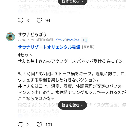
水風呂でクールダウンした後は、外気浴というか階段の踊
続きを読む
り場浴。これがまた良くて、外は暑いが、夜はピンと張っ
100℃
15℃
た風、朝は清々しい風で心地良い。
男
3
94
サウナで、夜は疲労で眠くなり、朝は目が覚めて終了。
カプセルも静かで快適、良い眠りにつけて楽しい一晩だっ
サウナどろぼう
た。
2026.07.24
5回目の訪問
ビールも飲みたい
＋1
サウナリゾートオリエンタル赤坂
[ 東京都 ]
4セット
サ友と井上さんのアウフグース パネッパ受ける為にイン。
8、9時回とも2段目ストーブ横をキープ。適度に熱さ、ロ
ウリュする瞬間を楽しめ好きなポジション。
井上さんは口上、温度、湿度、体調管理が安定のパフォー
マンスで楽しめた。水休憩でシングルシルキー入れるのが
ここならではかな✨
内気浴はシングルシルキー後に目の前のイスが定位置、溶
続きを読む
けるようにととのう🫠
100℃
9.1℃
麦茶
男
参加者の中に初参加らしい方が途中旅立たれたものの、復
2
101
活した時の屈託のない最高の笑顔を横から見た。