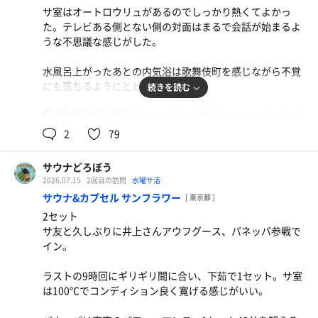
に繋がるサウナだった。
サ室はオートロウリュがあるのでしっかり熱くてよかっ
た。テレビある側とない側の対面はまるで会話が始まるよ
うな不思議な感じがした。
焼きラーメン
水風呂上がったあとの内気浴は歌舞伎町を感じながら不覚
サウナ前飯。サウナ入ってなくても発汗がすごいので
にも落ちるようにととのう。
続きを読む
塩分チャージ。
95℃
18℃
男
この独特の雰囲気を持ったサ室と浴室がクセになるだろう
横濱開港オロポ
な。
2
79
水
サウナどろぼう
鰻重
2026.07.15
2回目の訪問
水曜サ活
暑さに負けない為にチャージ。
サウナ&カプセル サンフラワー
[ 東京都 ]
2セット
生ビール
サ友と久しぶりに井上さんアウフグース、パネッパ参戦で
麦茶
イン。
水
ラストの9時回にギリギリ間に合い、下茹で1セット。サ室
は100℃でコンディション良く寛げる感じがいい。