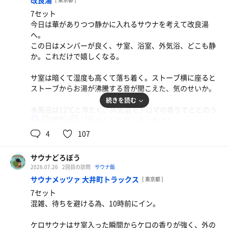
改良湯
は大満足で達成したようなもの。
7セット
でもせっかくきたのでKELO、VIHTA、HARMAAと全ての
今日は華がありつつ静かに入れるサウナを考えて改良湯
サ室を回り、KELOをおかわりして終了。
へ。
良いサウナだった。
この日はメンバーが良く、サ室、浴室、外気浴、どこも静
か。これだけで嬉しくなる。
サ室は暗くて湿度も高くて落ち着く。ストーブ横に座ると
ストーブからお湯が沸騰する音が聞こえた、気のせいか。
続きを読む
水風呂は12℃と冷たく、外気浴でアロマの香りでととのう
90℃
12℃
のに完璧な流れ。かろうじて真っ直ぐ歩ける。
男
4
107
ゲリラロウリュは2回受けられ、2回目の曲はOASIS
の“don't look back in anger”“champagne supernova”
サウナどろぼう
イントロ聴いた時、まさかこんな場所で聴くなんて思って
2026.07.26
2回目の訪問
サウナ飯
も見なかったので涙が出そうになる。その後心の中でシン
サウナメッツァ 大井町トラックス
[ 東京都 ]
ガロングスタイルでノスタルジックに蒸される。
7セット
予想外の展開だったが良いサウナだった。
混雑、待ちを避ける為、10時前にイン。
ケロサウナはサ室入った瞬間からケロの香りが強く、外の