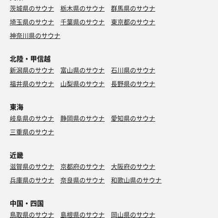
水
茨城県のサウナ
栃木県のサウナ
群馬県のサウナ
どれも美味しくてお酒と会話が進んだ。
埼玉県のサウナ
千葉県のサウナ
東京都のサウナ
マックスコーヒーハイ
神奈川県のサウナ
北陸・甲信越
麦茶
新潟県のサウナ
富山県のサウナ
石川県のサウナ
福井県のサウナ
山梨県のサウナ
長野県のサウナ
ハイボール
レコードの音に囲まれながら飲むハイボールは美味か
東海
った。
岐阜県のサウナ
静岡県のサウナ
愛知県のサウナ
三重県のサウナ
麦茶
近畿
滋賀県のサウナ
京都府のサウナ
大阪府のサウナ
兵庫県のサウナ
奈良県のサウナ
和歌山県のサウナ
中国・四国
鳥取県のサウナ
島根県のサウナ
岡山県のサウナ