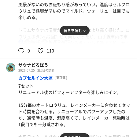
風景がないのもお籠もり感があっていい。温度はセルフロ
ウリュで循環が早いのでマイルド。ウォーリューは目でも
楽しめる。
トラムサウナは湿度があり体感温度はより高く感じた。ロ
続きを読む
ウリュボタンは2回押せて楽しかったが、山手線車両の車
90℃
14.6℃,7.7℃
男
庫を見渡せる景色など気になるポイント多過ぎて忙しかっ
た。
0
110
ニラ玉焼き
7.7℃からの14℃とダブルスコアある冷冷水風呂を楽しん
優しい味に癒される。
サウナどろぼう
だ後、車庫見ながらの内気浴は飛ぶようにととのった。
特製中華そば
2026.07.25
2回目の訪問
季節の小籠包
生ビール
女性店主が一杯一杯丁寧に作ってくれて美味かった。
カプセルイン大塚
[ 東京都 ]
サ前飯で、オロポは館内。疲れた身体にエナジーチャ
根底にある品のあるリトリートが全体的に効いており、ま
7セット
ージ。
た遊びに来たいと思わせる良い施設だった。
麦茶
水
リニューアル後のビフォーアフターを楽しみにイン。
ロイヤルオロポ
15分毎のオートロウリュ、レインメーカーに合わせて セッ
サバの文化干し定食
ト時間を合わせる。リニューアルでパワーアップしたの
朝定食。疲れた身体に魚が美味い。
か、通常時も温度、湿度高くて、レインメーカー発動時は
麦茶
1段目でも十分蒸される。
麦茶