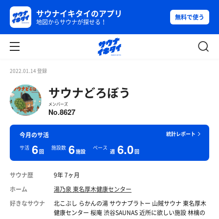
サウナイキタイのアプリ
無料で使う
地図からサウナが探せる！
2022.01.14 登録
サウナどろぼう
メンバーズ
8627
No.
統計レポート
今月のサ活
6
6
6.0
サ活
施設数
ペース
回
施設
週
回
サウナ歴
9年 7ヶ月
ホーム
湯乃泉 東名厚木健康センター
好きなサウナ
北こぶし らかんの湯 サウナプラトー 山賊サウナ 東名厚木
健康センター 桜庵 渋谷SAUNAS 近所に欲しい施設 林檎の