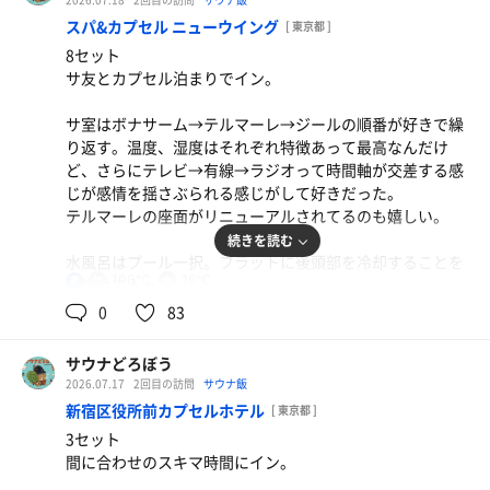
スパ&カプセル ニューウイング
[ 東京都 ]
8セット
サ友とカプセル泊まりでイン。
サ室はボナサーム→テルマーレ→ジールの順番が好きで繰
り返す。温度、湿度はそれぞれ特徴あって最高なんだけ
ど、さらにテレビ→有線→ラジオって時間軸が交差する感
じが感情を揺さぶられる感じがして好きだった。
テルマーレの座面がリニューアルされてるのも嬉しい。
続きを読む
水風呂はプール一択。フラットに後頭部を冷却することを
マッチ
100℃
16℃
男
心掛けて入った。
0
83
麦茶
生ビール
内気浴はエアシャワー、水風呂からのこぼれ水など絶妙な
加減が気持ち良い。リニューアルされた赤椅子にも座れた
サウナどろぼう
麦茶
✨
2026.07.17
2回目の訪問
サウナ飯
新宿区役所前カプセルホテル
[ 東京都 ]
宴会はメニューでも肴に飲めるし、どれも美味くて沼だっ
3セット
た。マックスコーヒーハイの中の強さにヤラれて仮眠のは
間に合わせのスキマ時間にイン。
ずが爆睡💤真夜中のレディオ狙っていたけどリベンジと次