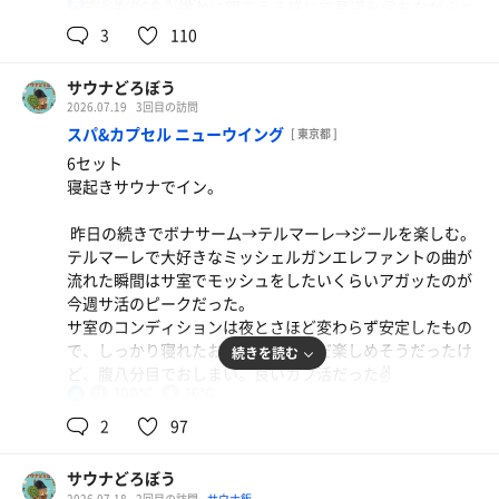
90℃
16℃
男
内気浴もBGMが微かに聞こえる感じで意識を保ちながらと
とのう。
3
110
人が少ないからかスタッフロウリュウはなかったが、ハレ
サウナどろぼう
タビを十分満喫できたので満足なサ活だった。
2026.07.19
3回目の訪問
スパ&カプセル ニューウイング
[ 東京都 ]
6セット
寝起きサウナでイン。
昨日の続きでボナサーム→テルマーレ→ジールを楽しむ。
テルマーレで大好きなミッシェルガンエレファントの曲が
流れた瞬間はサ室でモッシュをしたいくらいアガッたのが
今週サ活のピークだった。
サ室のコンディションは夜とさほど変わらず安定したもの
で、しっかり寝れたおかげでまだまだ楽しめそうだったけ
続きを読む
ど、腹八分目でおしまい。良いカプ活だった✌️
100℃
16℃
男
2
97
サウナどろぼう
2026.07.18
2回目の訪問
サウナ飯