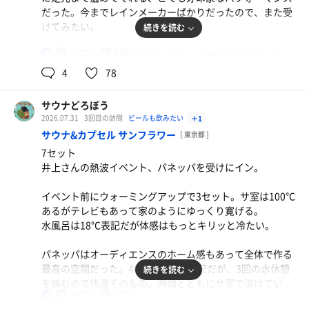
だった。今までレインメーカーばかりだったので、また受
けてみたい。
続きを読む
100℃
15℃
男
レインメーカーは安定の仕上がり。15分毎だけでなくちょ
こちょこ加湿してくれるので湿度も良い感じだった。
4
78
水風呂は外が暑いから氷を投入。1回2スクープが好みだっ
サウナどろぼう
た🧊
2026.07.31
3回目の訪問
ビールも飲みたい
＋1
サウナ&カプセル サンフラワー
[ 東京都 ]
夏なので外気浴は暑くない訳がないが、踊り場に吹く風は
7セット
終始心地良かった。
井上さんの熱波イベント、パネッパを受けにイン。
イベント前にウォーミングアップで3セット。サ室は100℃
あるがテレビもあって家のようにゆっくり寛げる。
水風呂は18℃表記だが体感はもっとキリッと冷たい。
パネッパはオーディエンスのホーム感もあって全体で作る
最高の空間だった。40分を超える長尺だが、3回の水休憩
続きを読む
を挟むので快適そのもの。時間とともにサ室で溶けてい
百年醤油ラーメン
100℃
18℃
男
く。
優しい味に焦がしネギトッピングがうまい。餃子は野