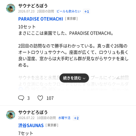
初々しいなと思うと同時に心の底から羨ましいと思った。
サウナどろぼう
初心を思い出させてもらえた夜でした。
2026.07.23
2回目の訪問
ビールも飲みたい
＋1
PARADISE OTEMACHI
[ 東京都 ]
10セット
まさにここは楽園でした、PARADISE OTEMACHI。
2回目の訪問なので勝手はわかっている。真っ直ぐ26階の
オートロウリュサウナへ。座面が広くて、ロウリュも長く
良い湿度、窓からは大手町ビル群が見ながらサウナを楽し
める。
サウナを出ると水風呂代わりの大きなプールにイン🌊前回
続きを読む
より立派になったフロートでひたすら漂いながらクールダ
ハンバーグと牛タン
90℃
26℃
男
ウン。プール中央のアイランドにある観葉植物、天井に映
熱さに負けないサ飯チャージ。
るライトアップされたプール、明かりのつくビル群を眺め
3
107
漢のジャンキーポテトサラダ、無限冷奴
て飽きることがない。
ビシソワーズ
どれも美味しくて、さらにサウナでマシマシ。
これを繰り返すこと8セット。完全に溶けて歩ける限界で
サウナどろぼう
終了。
2026.07.22
10回目の訪問
水曜サ活
＋2
ロンケロ
渋谷SAUNAS
[ 東京都 ]
麦茶
その後はジャグジーからの夜景、スチームサウナからの霞
7セット
む夜景、セルフロウリュサウナからロウリュしながらと