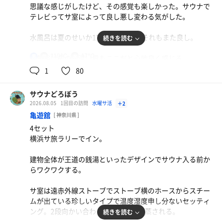
思議な感じがしたけど、その感覚も楽しかった。サウナで
テレビってサ室によって良し悪し変わる気がした。
水風呂は夏のせいか17℃と高めだがそれもまた良し。
続きを読む
110℃
17℃
男
外気浴は夜の生温い風もここだと心地良く感じる。
アウフグースはダービー山本さん。1セット目サイプレス
1
80
とマンダリンオレンジ、2セット目ローズゼラニウム、3セ
ット目クローブとフローラルからスパイスと多彩な香りで
サウナどろぼう
BGMなしでロウリュの音で楽しんでくださいと言われる通
2026.08.05
1回目の訪問
水曜サ活
＋2
りに満喫できた。
亀遊舘
[ 神奈川県 ]
4セット
朝は起きたてかハードセッティングで水風呂も12℃に戻っ
横浜サ旅ラリーでイン。
ていたので浅めに3セットで終了。
やはり1日で表情の変わる良いサウナだ。
建物全体が王道の銭湯といったデザインでサウナ入る前か
らワクワクする。
サ室は遠赤外線ストーブでストーブ横のホースからスチー
ムが出ている珍しいタイプで温度湿度申し分ないセッティ
ング。2段向かい合わせに座り静かに蒸される。
続きを読む