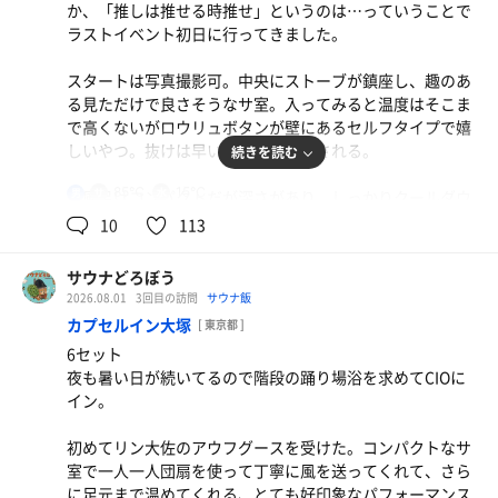
か、「推しは推せる時推せ」というのは…っていうことで
ラストイベント初日に行ってきました。
スタートは写真撮影可。中央にストーブが鎮座し、趣のあ
る見ただけで良さそうなサ室。入ってみると温度はそこま
で高くないがロウリュボタンが壁にあるセルフタイプで嬉
しいやつ。抜けは早いが瞬間的に蒸される。
続きを読む
85℃
15℃
男
水風呂はコンパクトだが深さがあり、しっかりクールダウ
ン。
10
113
生ビール
半外気浴にはアディロンと梅昆布茶、お庭の外気浴はポン
サウナどろぼう
烏龍茶
チョでインフィニティ、どちらにするか毎回葛藤。庭では
2026.08.01
3回目の訪問
サウナ飯
蝉の声も聞こえて夏そのものを全身で感じた。
カプセルイン大塚
[ 東京都 ]
6セット
飲食も充実したメニューが多く、楽しい時間だった。
夜も暑い日が続いてるので階段の踊り場浴を求めてCIOに
こんな楽しいサウナがクローズなのは残念だが、今の推し
イン。
とまだ見ぬ推しをちゃんと体験しないといけないと思っ
た。
初めてリン大佐のアウフグースを受けた。コンパクトなサ
室で一人一人団扇を使って丁寧に風を送ってくれて、さら
に足元まで温めてくれる、とても好印象なパフォーマンス