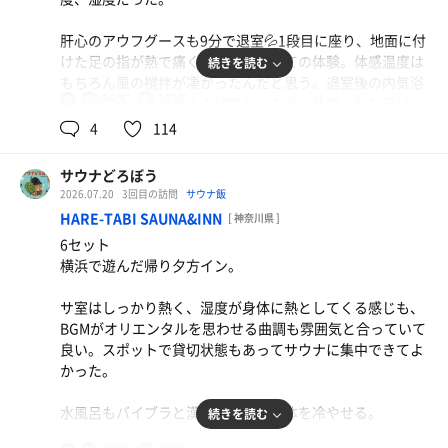
水風呂、外気浴はSAUNASが暖かい時期に合っているなと
改めて思う瞬間だった。太陽が差し込み、見上げる感じは
エビニラ焼き饅頭、焼き餃子
肝心のアウフグースも9分で退室💦1段目に座り、地面に付
サ道のオープニングそのもの✨
皮がもちもちで美味い。
けた足の指が熱で痛くなるって初めての体験。体感温度は
続きを読む
生ビール
もちろん風の撹拌が凄かったんだと思う。退室後の内気浴
薬草ハーブに全身が満たされて、こんな心地良さに浸れる
95℃
15℃
男
中に聞こえてきた紳士の地鳴りにも近い悲鳴、叫び声は一
イベント、またやってくれないかな。
体何が起きたか想像してしまう😅
レモン水
4
114
内気浴は浴室の空間の余白が贅沢なのと、天井窓から見え
サウナどろぼう
る雲が流れているところを見るのが好き。
2026.07.20
3回目の訪問
サウナ飯
HARE-TABI SAUNA&INN
[ 神奈川県 ]
楽しみ過ぎて帰り道真っ直ぐ歩くので精一杯だった。
6セット
横浜で遊んだ帰り夕方イン。
麦茶
サ室はしっかり熱く、湿度が身体に熱としてくる感じも、
BGMがオリエンタルを思わせる曲調も雰囲気と合っていて
良い。スポットで貸切状態もあってサウナに集中できてよ
かった。
水風呂もバイブラと漢方が心地良く体を冷やせる。
続きを読む