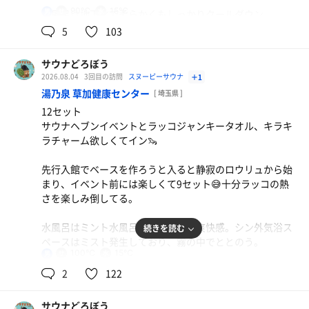
90℃
15℃
男
水風呂は地下水で柔らかくもしっかりクールダウン。
5
103
浴室、脱衣室の内気浴、ベランダの外気浴ができる。この
時期暑かったが外気浴一択だった。夕日が沈む瞬間、夕方
サウナどろぼう
の涼しさの混じった風を楽しみながらととのう。
2026.08.04
3回目の訪問
スヌーピーサウナ
＋1
湯乃泉 草加健康センター
[ 埼玉県 ]
地域の老若男女の方が楽しんで過ごされている光景に嬉し
12セット
くなり、邪魔しないよう静かに終了。
サウナヘブンイベントとラッコジャンキータオル、キラキ
無理せず今後も残ってほしい良い施設だった。
ラチャーム欲しくてイン🦦
先行入館でベースを作ろうと入ると静寂のロウリュから始
まり、イベント前には楽しくて9セット😅十分ラッコの熱
さを楽しみ倒してる。
水風呂はミント水風呂が夏を感じる爽快感。シン外気浴ス
続きを読む
ペースはミスト発生しており、霧の中でととのう。
100℃
15℃
男
肝心のヘブンイベントは、スタート13時回で油断してると
2
122
30分前から行列ができ定員オーバー😭心折れるも次の回に
45分並んでなんとかシュー&リッキーさんを受けられた。
サウナどろぼう