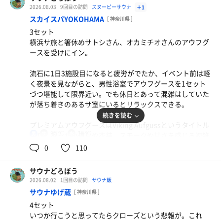
ラッコのサ室で柔らかい風、1セット目レモン、青森ヒ
2026.08.03
9回目の訪問
スヌーピーサウナ
＋1
バ、2セット目ペパーミントと香りを楽しむことができた
スカイスパYOKOHAMA
[ 神奈川県 ]
貴重な体験だった。
3セット
横浜サ旅と箸休めサトシさん、オカミチオさんのアウフグ
出た時には参加できるのが次の次になるので、ここで終
ースを受けにイン。
了。
久しぶりに朝からラッコを堪能できて楽しかった。
流石に1日3施設目になると疲労がでたか、イベント前は軽
く夜景を見ながらと、男性浴室でアウフグースを1セット
づつ堪能して限界近い。でも休日とあって混雑はしていた
が落ち着きのあるサ室にいるとリラックスできる。
続きを読む
プレミアムアウフグースはViking Aufgussというタイトル
95℃
15℃
男
通り、凝った小道具や衣装、スモークや甘さを感じる複雑
な香り、参加者全員でオールを漕ぐ掛け声、ラストはお酒
0
110
肉野菜炒め
に見立てたハーブティーで乾杯と世界観の完成度が高かっ
サウナ後のビールは最高だ。
た。そこにお二人のアウフグーススキルが乗っかってくる
サウナどろぼう
のだから間違いなく良いショー。
2026.08.02
1回目の訪問
サウナ飯
生ビール
サウナゆげ蔵
[ 神奈川県 ]
満足度が高かったのと電池切れでこの日は終了。また受け
4セット
たい楽しいイベントだった。
麦茶
いつか行こうと思ってたらクローズという悲報が。これ