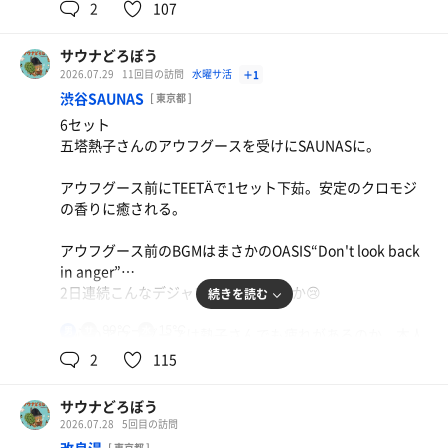
ロウリュの説明責任の口上ロングバージョンや、苦しみ、
2
107
菜餡がジューシー。
悲しみが宇宙まで飛んでいく特別感あって、あっという間
に終了。
サウナどろぼう
イベント後、スタッフの方が水風呂に板氷投入という心憎
ジャンボ餃子
2026.07.29
11回目の訪問
水曜サ活
＋1
い計らいも素敵だった。
渋谷SAUNAS
[ 東京都 ]
またサンフラワーでパネッパ受けたい。
6セット
麦茶
五塔熱子さんのアウフグースを受けにSAUNASに。
夜は記憶を失うように爆睡し、朝は目覚めで2セット。清
潔感があって、この安定して楽しめるのがベテラン施設の
アウフグース前にTEETÄで1セット下茹。安定のクロモジ
アジなんだと思う。
の香りに癒される。
アウフグース前のBGMはまさかのOASIS“Don't look back
in anger”…
2日連続こんなデジャブあるんだろうか😢
続きを読む
90℃
15℃
男
肝心のアウフグースは熱子さんでも疲れがあるのか、本人
も首を傾げるほどスムーズにいかない場面もあった。
2
115
ただそこは熱子さん、要所要所まとめてくるところは流石
としか言いようがない。直に当たる感じのしない背中まで
サウナどろぼう
包み込む柔らかい風は安定そのものだった。おかわり熱
2026.07.28
5回目の訪問
波、水風呂後の長いクールスイングも受けられ今日の目的
[ 東京都 ]