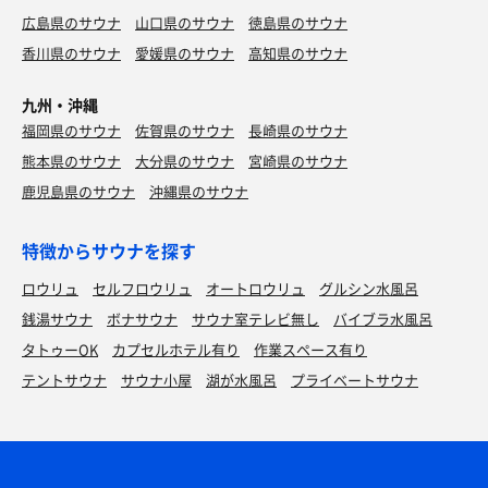
広島県のサウナ
山口県のサウナ
徳島県のサウナ
香川県のサウナ
愛媛県のサウナ
高知県のサウナ
九州・沖縄
福岡県のサウナ
佐賀県のサウナ
長崎県のサウナ
熊本県のサウナ
大分県のサウナ
宮崎県のサウナ
鹿児島県のサウナ
沖縄県のサウナ
特徴からサウナを探す
ロウリュ
セルフロウリュ
オートロウリュ
グルシン水風呂
銭湯サウナ
ボナサウナ
サウナ室テレビ無し
バイブラ水風呂
タトゥーOK
カプセルホテル有り
作業スペース有り
テントサウナ
サウナ小屋
湖が水風呂
プライベートサウナ