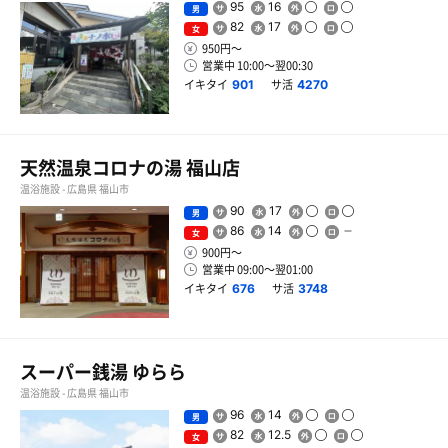
95
16
男
82
17
女
950円〜
営業中 10:00〜翌00:30
イキタイ
サ活
901
4270
天然温泉コロナの湯 福山店
温浴施設 - 広島県 福山市
90
17
男
86
14
女
900円〜
営業中 09:00〜翌01:00
イキタイ
サ活
676
3748
スーパー銭湯 ゆらら
温浴施設 - 広島県 福山市
96
14
男
82
12.5
女