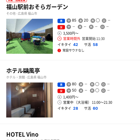
休業・短縮営業
福山駅前おそらガーデン
その他 - 広島県 福山市
85
20
男
女
3,500円〜
営業時間外
営業開始 11:30
イキタイ
サ活
42
58
常設サウナなし
ホテル鷗風亭
ホテル・旅館 - 広島県 福山市
80
男
50
女
1,400円〜
営業中 （大浴場） 11:00〜21:30
イキタイ
サ活
28
60
HOTEL Vino