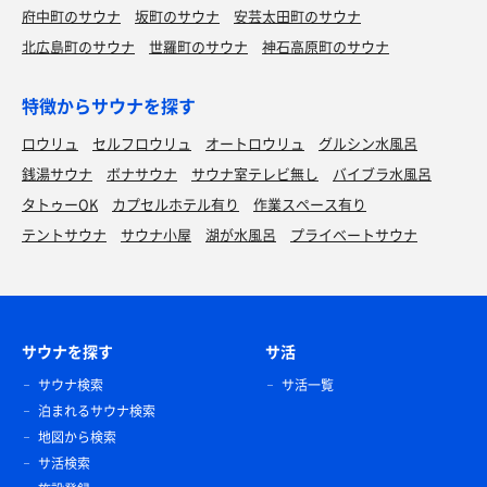
府中町のサウナ
坂町のサウナ
安芸太田町のサウナ
北広島町のサウナ
世羅町のサウナ
神石高原町のサウナ
特徴からサウナを探す
ロウリュ
セルフロウリュ
オートロウリュ
グルシン水風呂
銭湯サウナ
ボナサウナ
サウナ室テレビ無し
バイブラ水風呂
タトゥーOK
カプセルホテル有り
作業スペース有り
テントサウナ
サウナ小屋
湖が水風呂
プライベートサウナ
サウナを探す
サ活
サウナ検索
サ活一覧
泊まれるサウナ検索
地図から検索
サ活検索