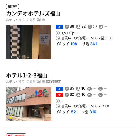
男性専用
カンデオホテルズ福山
ホテル・旅館 - 広島県 福山市
88
22
男
1,500円〜
営業中 （大浴場） 15:00〜翌11:00
イキタイ
サ活
108
361
ホテル1-2-3福山
ホテル・旅館 - 広島県 福山市
宿泊者限定
85
16
男
82
16
女
-
営業中 （大浴場） 15:00〜24:00
イキタイ
サ活
52
310