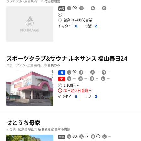
ラブホテル - 広島県 福山市
宿泊者限定
90
共用
-
営業中 24時間営業
イキタイ
サ活
6
2
スポーツクラブ&サウナ ルネサンス 福山春日24
スポーツジム - 広島県 福山市
会員のみ
92
男
女
1,100円〜
本日定休日 金曜日
イキタイ
サ活
5
3
せとうち母家
その他 - 広島県 福山市
宿泊者限定
事前予約制
80
17
共用