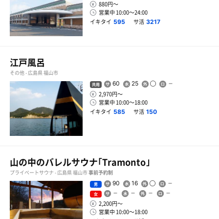
880円〜
営業中 10:00〜24:00
イキタイ
サ活
595
3217
江戸風呂
その他 - 広島県 福山市
60
25
共用
2,970円〜
営業中 10:00〜18:00
イキタイ
サ活
585
150
山の中のバレルサウナ｢Tramonto｣
プライベートサウナ - 広島県 福山市
事前予約制
90
16
男
女
2,200円〜
営業中 10:00〜18:00