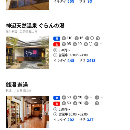
イキタイ
サ活
555
93
神辺天然温泉 ぐらんの湯
温浴施設 - 広島県 福山市
110
15
男
95
10
女
850円〜
営業中 09:00〜24:00
イキタイ
サ活
448
2418
銭湯 遊湯
銭湯 - 広島県 福山市
50
20
男
50
20
女
550円〜
営業中 10:00〜22:00
イキタイ
サ活
292
337