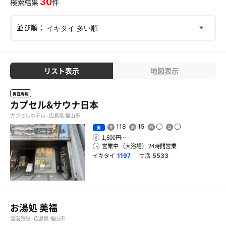
30
検索結果
件
並び順：
リスト表示
地図表示
男性専用
カプセル&サウナ日本
カプセルホテル - 広島県 福山市
118
15
男
1,600円〜
営業中 （大浴場） 24時間営業
イキタイ
サ活
1197
5533
お湯処 美福
温浴施設 - 広島県 福山市