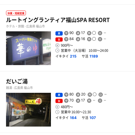
休業・短縮営業
ルートイングランティア福山SPA RESORT
ホテル・旅館 - 広島県 福山市
90
17
男
84
16
女
900円〜
営業中 （大浴場） 10:00〜24:00
イキタイ
サ活
215
1189
だいご湯
銭湯 - 広島県 福山市
80
20
男
70
17
女
480円〜
営業中 16:00〜21:30
イキタイ
サ活
164
107