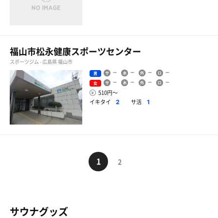
福山市松永健康スポーツセンター
スポーツジム - 広島県 福山市
男
女
510円〜
イキタイ
サ活
2
1
1
2
サウナグッズ