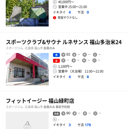
40,000円〜
営業中 15:00〜21:00
イキタイ
サ活
4
0
常設サウナなし
スポーツクラブ&サウナ ルネサンス 福山多治米24
スポーツジム - 広島県 福山市
会員のみ
92
男
女
1,100円〜
営業中 （大浴場） 11:00〜21:00
イキタイ
サ活
4
8
フィットイージー 福山緑町店
スポーツジム - 広島県 福山市
会員のみ
事前予約制
90
共用
-
イキタイ
サ活
3
179