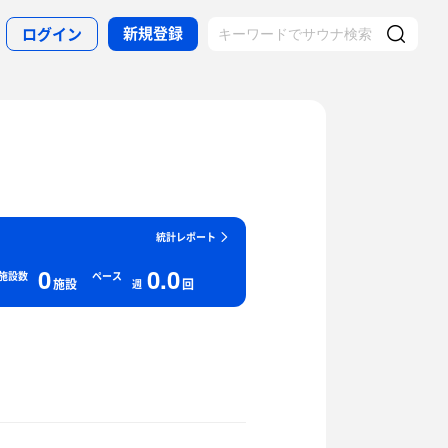
新規登録
ログイン
統計レポート
0
0.0
施設数
ペース
施設
回
週