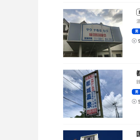
温
男
銭
男