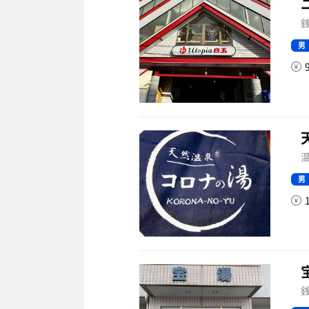
銭
男
温
男
銭