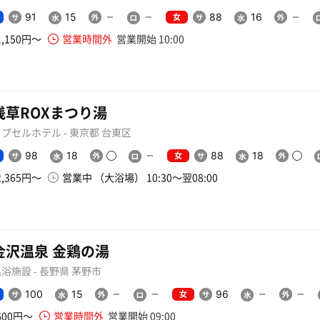
女
91
15
88
16
1,150円〜
営業時間外
営業開始 10:00
浅草ROXまつり湯
プセルホテル - 東京都 台東区
女
98
18
88
18
2,365円〜
営業中 （大浴場） 10:30〜翌08:00
金沢温泉 金鶏の湯
浴施設 - 長野県 茅野市
女
100
15
96
600円〜
営業時間外
営業開始 09:00