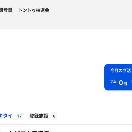
設登録
トントゥ抽選会
今月のサ活
0
サ活
回
キタイ
登録施設
17
0