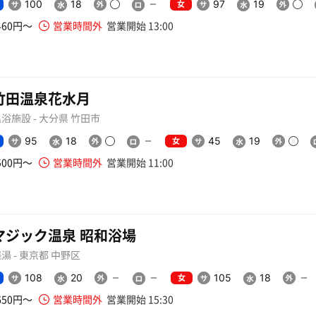
女
100
18
97
19
460円〜
営業時間外
営業開始 13:00
竹田温泉花水月
浴施設 - 大分県 竹田市
女
95
18
45
19
500円〜
営業時間外
営業開始 11:00
マジック温泉 昭和浴場
湯 - 東京都 中野区
女
108
20
105
18
650円〜
営業時間外
営業開始 15:30