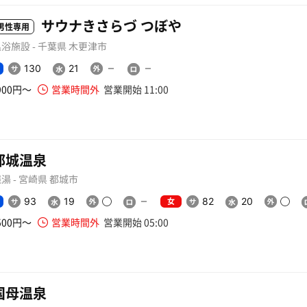
サウナきさらづ つぼや
男性専用
浴施設 - 千葉県 木更津市
130
21
900円〜
営業時間外
営業開始 11:00
都城温泉
湯 - 宮崎県 都城市
女
93
19
82
20
500円〜
営業時間外
営業開始 05:00
国母温泉