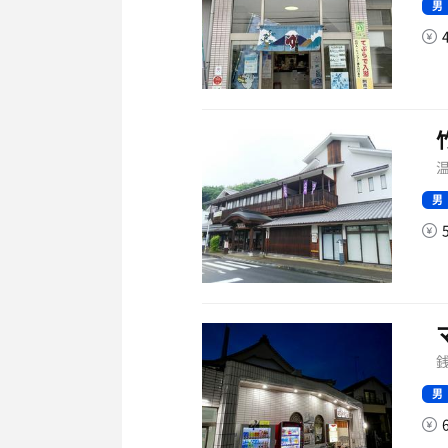
男
温
男
銭
男