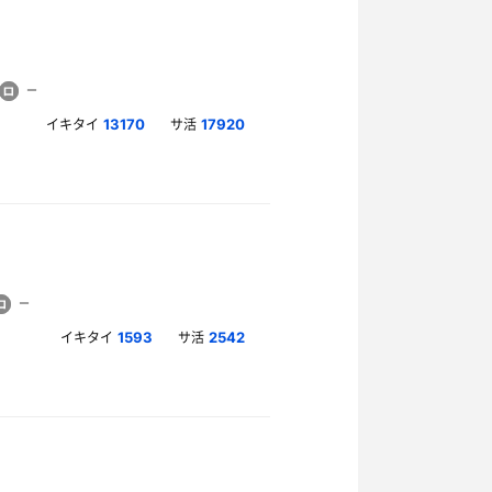
イキタイ
サ活
13170
17920
イキタイ
サ活
1593
2542