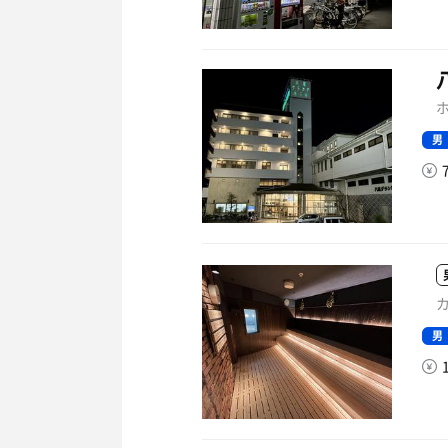
ホ
男
カ
男