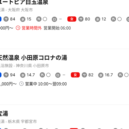
ユートピア白玉温泉
湯 - 大阪府 大阪市
女
84
15
80
12
900円〜
営業時間外
営業開始 06:00
天然温泉 小田原コロナの湯
浴施設 - 神奈川県 小田原市
女
94
14.7
82
16.7
1,000円〜
営業中 10:00〜翌09:00
宝湯
湯 - 栃木県 宇都宮市