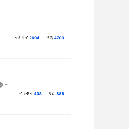
イキタイ
サ活
2604
4703
イキタイ
サ活
408
888