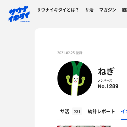
サウナイキタイとは？
サ活
マガジン
施
2021.02.25 登録
ねぎ
メンバーズ
1289
No.
サ活
統計レポート
イ
231