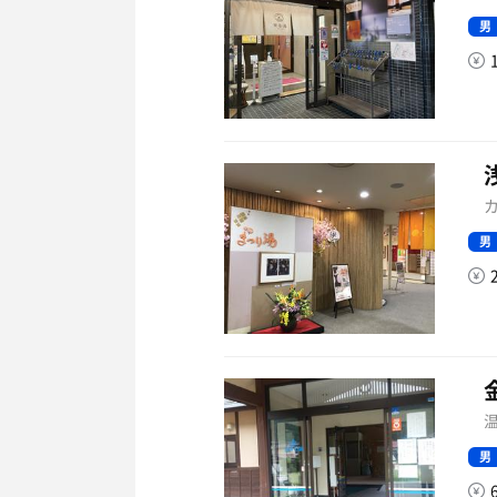
男
カ
男
温
男