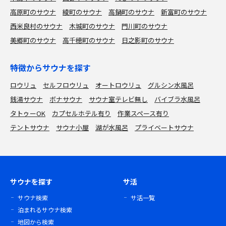
高原町のサウナ
綾町のサウナ
高鍋町のサウナ
新富町のサウナ
西米良村のサウナ
木城町のサウナ
門川町のサウナ
美郷町のサウナ
高千穂町のサウナ
日之影町のサウナ
特徴からサウナを探す
ロウリュ
セルフロウリュ
オートロウリュ
グルシン水風呂
銭湯サウナ
ボナサウナ
サウナ室テレビ無し
バイブラ水風呂
タトゥーOK
カプセルホテル有り
作業スペース有り
テントサウナ
サウナ小屋
湖が水風呂
プライベートサウナ
サウナを探す
サ活
サウナ検索
サ活一覧
泊まれるサウナ検索
地図から検索