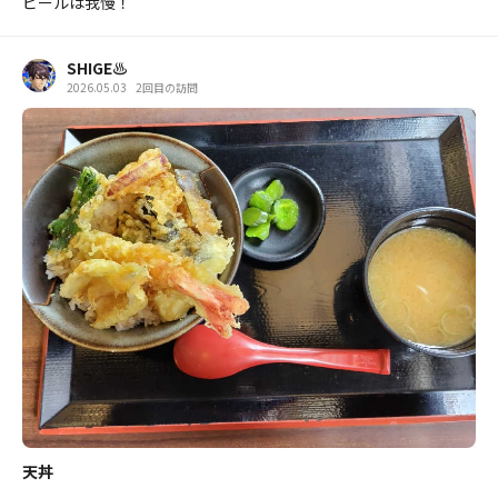
ビールは我慢！
SHIGE♨️
2026.05.03
2回目の訪問
天丼