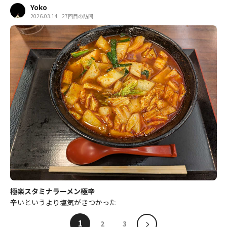
Yoko
2026.03.14
27回目の訪問
極楽スタミナラーメン極辛
辛いというより塩気がきつかった
1
2
3