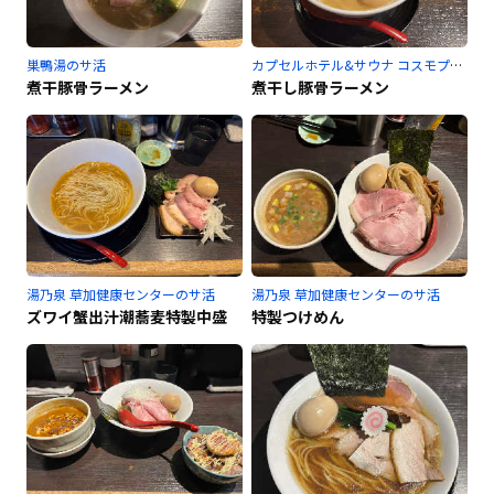
巣鴨湯のサ活
カプセルホテル&サウナ コスモプラザ赤羽のサ活
煮干豚骨ラーメン
煮干し豚骨ラーメン
湯乃泉 草加健康センターのサ活
湯乃泉 草加健康センターのサ活
ズワイ蟹出汁潮蕎麦特製中盛
特製つけめん