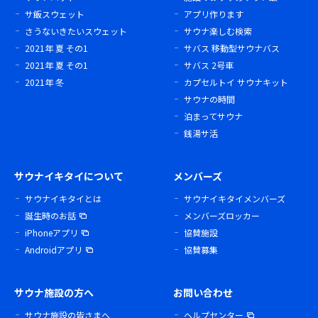
サ飯スウェット
アプリ作ります
さうないきたいスウェット
サウナ楽しむ検索
2021年 夏 その1
サバス 移動型サウナバス
2021年 夏 その1
サバス 2号車
2021年 冬
カプセルトイ サウナキット
サウナの時間
泊まってサウナ
銭湯サ活
サウナイキタイについて
メンバーズ
サウナイキタイとは
サウナイキタイメンバーズ
誕生時のお話
メンバーズロッカー
iPhoneアプリ
協賛施設
Androidアプリ
協賛募集
サウナ施設の方へ
お問い合わせ
サウナ施設の皆さまへ
ヘルプセンター