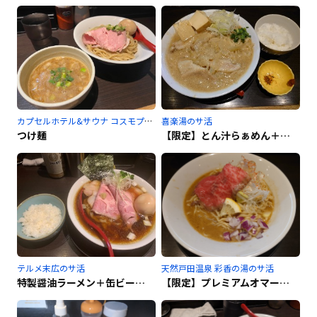
カプセルホテル&サウナ コスモプラザ赤羽のサ活
喜楽湯のサ活
つけ麺
【限定】とん汁らぁめん＋半ライス
テルメ末広のサ活
天然戸田温泉 彩香の湯のサ活
特製醤油ラーメン＋缶ビール＋半ライス🍚
【限定】プレミアムオマール海老牛出汁味噌らーめん