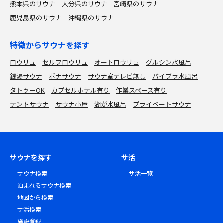
熊本県のサウナ
大分県のサウナ
宮崎県のサウナ
鹿児島県のサウナ
沖縄県のサウナ
特徴からサウナを探す
ロウリュ
セルフロウリュ
オートロウリュ
グルシン水風呂
銭湯サウナ
ボナサウナ
サウナ室テレビ無し
バイブラ水風呂
タトゥーOK
カプセルホテル有り
作業スペース有り
テントサウナ
サウナ小屋
湖が水風呂
プライベートサウナ
サウナを探す
サ活
サウナ検索
サ活一覧
泊まれるサウナ検索
地図から検索
サ活検索
施設登録