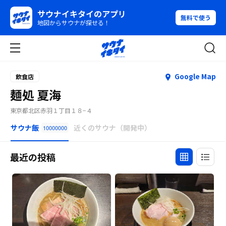
サウナイキタイのアプリ
無料で使う
地図からサウナが探せる！
Google Map
飲食店
麺処 夏海
東京都北区赤羽１丁目１８−４
サウナ飯
近くのサウナ（開発中）
10000000
最近の投稿