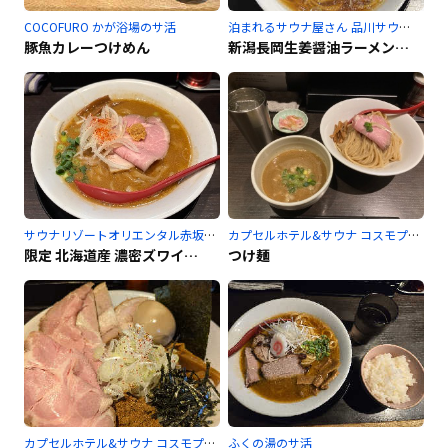
COCOFURO かが浴場のサ活
泊まれるサウナ屋さん 品川サウナのサ活
豚魚カレーつけめん
新潟長岡生姜醤油ラーメン鶏豚魚介出汁ver.特製
サウナリゾートオリエンタル赤坂のサ活
カプセルホテル&サウナ コスモプラザ赤羽のサ活
限定 北海道産 濃密ズワイ蟹出汁味噌中華蕎麦
つけ麺
カプセルホテル&サウナ コスモプラザ赤羽のサ活
ふくの湯のサ活