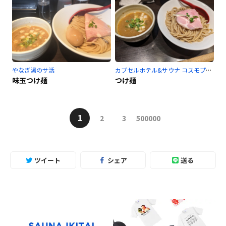
やなぎ湯のサ活
カプセルホテル&サウナ コスモプラザ赤羽のサ活
味玉つけ麺
つけ麺
1
2
3
500000
ツイート
シェア
送る