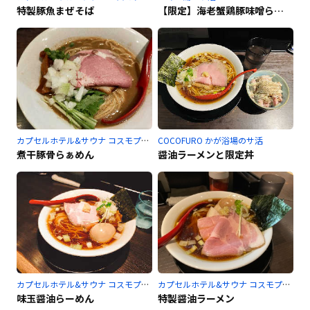
特製豚魚まぜそば
【限定】海老蟹鶏豚味噌らぁめん(中盛)+半ライス
カプセルホテル&サウナ コスモプラザ赤羽のサ活
COCOFURO かが浴場のサ活
煮干豚骨らぁめん
醤油ラーメンと限定丼
カプセルホテル&サウナ コスモプラザ赤羽のサ活
カプセルホテル&サウナ コスモプラザ赤羽のサ活
味玉醤油らーめん
特製醤油ラーメン