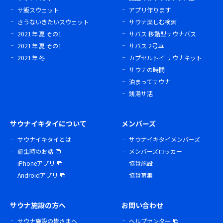
サ飯スウェット
アプリ作ります
さうないきたいスウェット
サウナ楽しむ検索
2021年 夏 その1
サバス 移動型サウナバス
2021年 夏 その1
サバス 2号車
2021年 冬
カプセルトイ サウナキット
サウナの時間
泊まってサウナ
銭湯サ活
サウナイキタイについて
メンバーズ
サウナイキタイとは
サウナイキタイメンバーズ
誕生時のお話
メンバーズロッカー
iPhoneアプリ
協賛施設
Androidアプリ
協賛募集
サウナ施設の方へ
お問い合わせ
サウナ施設の皆さまへ
ヘルプセンター