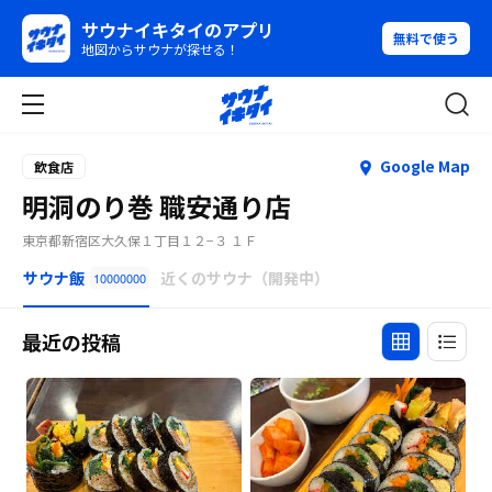
サウナイキタイのアプリ
無料で使う
地図からサウナが探せる！
Google Map
飲食店
明洞のり巻 職安通り店
東京都新宿区大久保１丁目１２−３ １Ｆ
サウナ飯
近くのサウナ（開発中）
10000000
最近の投稿