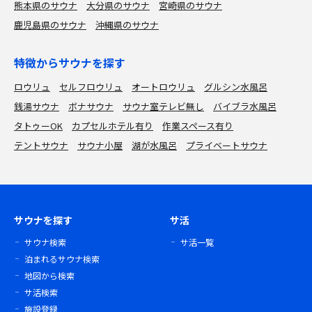
熊本県のサウナ
大分県のサウナ
宮崎県のサウナ
鹿児島県のサウナ
沖縄県のサウナ
特徴からサウナを探す
ロウリュ
セルフロウリュ
オートロウリュ
グルシン水風呂
銭湯サウナ
ボナサウナ
サウナ室テレビ無し
バイブラ水風呂
タトゥーOK
カプセルホテル有り
作業スペース有り
テントサウナ
サウナ小屋
湖が水風呂
プライベートサウナ
サウナを探す
サ活
サウナ検索
サ活一覧
泊まれるサウナ検索
地図から検索
サ活検索
施設登録