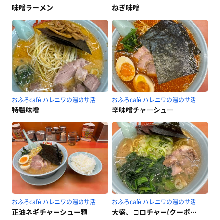
味噌ラーメン
ねぎ味噌
おふろcafé ハレニワの湯のサ活
おふろcafé ハレニワの湯のサ活
特製味噌
辛味噌チャーシュー
おふろcafé ハレニワの湯のサ活
おふろcafé ハレニワの湯のサ活
正油ネギチャーシュー麺
大盛、コロチャー(クーポン)、ほうれん草増しトッピング