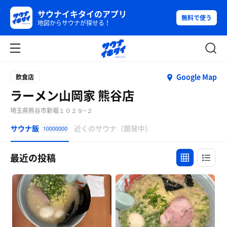
サウナイキタイのアプリ
無料で使う
地図からサウナが探せる！
Google Map
飲食店
ラーメン山岡家 熊谷店
埼玉県熊谷市新堀１０２９−２
サウナ飯
近くのサウナ（開発中）
10000000
最近の投稿