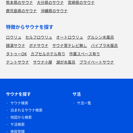
熊本県のサウナ
大分県のサウナ
宮崎県のサウナ
鹿児島県のサウナ
沖縄県のサウナ
特徴からサウナを探す
ロウリュ
セルフロウリュ
オートロウリュ
グルシン水風呂
銭湯サウナ
ボナサウナ
サウナ室テレビ無し
バイブラ水風呂
タトゥーOK
カプセルホテル有り
作業スペース有り
テントサウナ
サウナ小屋
湖が水風呂
プライベートサウナ
サウナを探す
サ活
サウナ検索
サ活一覧
泊まれるサウナ検索
地図から検索
サ活検索
施設登録