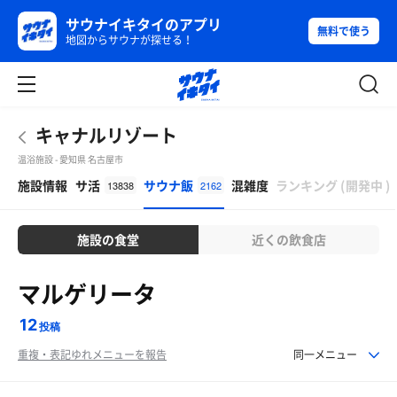
サウナイキタイのアプリ
無料で使う
地図からサウナが探せる！
キャナルリゾート
温浴施設 - 愛知県 名古屋市
β
施設情報
サ活
サウナ飯
混雑度
ランキング
(
開発中
)
13838
2162
施設の食堂
近くの飲食店
マルゲリータ
12
投稿
重複・表記ゆれメニューを報告
同一メニュー