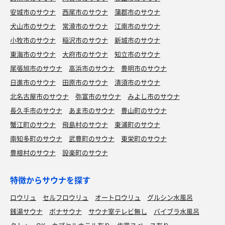
安城市のサウナ
西尾市のサウナ
蒲郡市のサウナ
犬山市のサウナ
常滑市のサウナ
江南市のサウナ
小牧市のサウナ
稲沢市のサウナ
新城市のサウナ
東海市のサウナ
大府市のサウナ
知立市のサウナ
尾張旭市のサウナ
高浜市のサウナ
豊明市のサウナ
日進市のサウナ
田原市のサウナ
清須市のサウナ
北名古屋市のサウナ
弥富市のサウナ
みよし市のサウナ
長久手市のサウナ
あま市のサウナ
豊山町のサウナ
蟹江町のサウナ
飛島村のサウナ
東浦町のサウナ
南知多町のサウナ
武豊町のサウナ
東栄町のサウナ
豊根村のサウナ
設楽町のサウナ
特徴からサウナを探す
ロウリュ
セルフロウリュ
オートロウリュ
グルシン水風呂
銭湯サウナ
ボナサウナ
サウナ室テレビ無し
バイブラ水風呂