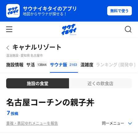
サウナイキタイのアプリ
無料で使う
地図からサウナが探せる！
キャナルリゾート
温浴施設 - 愛知県 名古屋市
β
施設情報
サ活
サウナ飯
混雑度
ランキング
(
開発中
)
13844
2163
施設の食堂
近くの飲食店
名古屋コーチンの親子丼
7
投稿
重複・表記ゆれメニューを報告
同一メニュー