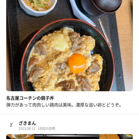
名古屋コーチンの親子丼
弾力があって肉肉しい鶏肉は美味。濃厚な追い卵とどうぞ。
ざきまん
2023.08.12
1回目の訪問