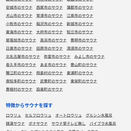
安城市のサウナ
西尾市のサウナ
蒲郡市のサウナ
犬山市のサウナ
常滑市のサウナ
江南市のサウナ
小牧市のサウナ
稲沢市のサウナ
新城市のサウナ
東海市のサウナ
大府市のサウナ
知立市のサウナ
尾張旭市のサウナ
高浜市のサウナ
豊明市のサウナ
日進市のサウナ
田原市のサウナ
清須市のサウナ
北名古屋市のサウナ
弥富市のサウナ
みよし市のサウナ
長久手市のサウナ
あま市のサウナ
豊山町のサウナ
蟹江町のサウナ
飛島村のサウナ
東浦町のサウナ
南知多町のサウナ
武豊町のサウナ
東栄町のサウナ
豊根村のサウナ
設楽町のサウナ
特徴からサウナを探す
ロウリュ
セルフロウリュ
オートロウリュ
グルシン水風呂
銭湯サウナ
ボナサウナ
サウナ室テレビ無し
バイブラ水風呂