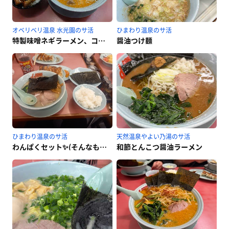
オベリベリ温泉 水光園のサ活
ひまわり温泉のサ活
特製味噌ネギラーメン、コロチャー丼
醤油つけ麺
ひまわり温泉のサ活
天然温泉やよい乃湯のサ活
わんぱくセット✨(そんなものはない)
和節とんこつ醤油ラーメン