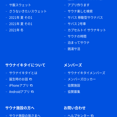
サ飯スウェット
アプリ作ります
さうないきたいスウェット
サウナ楽しむ検索
2021年 夏 その1
サバス 移動型サウナバス
2021年 夏 その1
サバス 2号車
2021年 冬
カプセルトイ サウナキット
サウナの時間
泊まってサウナ
銭湯サ活
サウナイキタイについて
メンバーズ
サウナイキタイとは
サウナイキタイメンバーズ
誕生時のお話
メンバーズロッカー
iPhoneアプリ
協賛施設
Androidアプリ
協賛募集
サウナ施設の方へ
お問い合わせ
サウナ施設の皆さまへ
ヘルプセンター