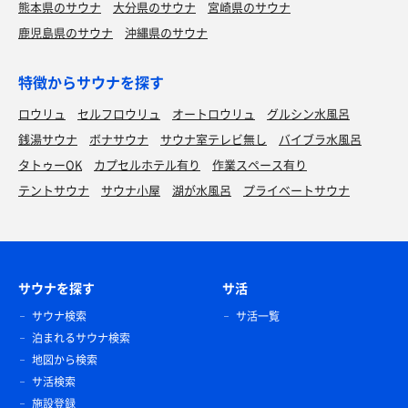
熊本県のサウナ
大分県のサウナ
宮崎県のサウナ
鹿児島県のサウナ
沖縄県のサウナ
特徴からサウナを探す
ロウリュ
セルフロウリュ
オートロウリュ
グルシン水風呂
銭湯サウナ
ボナサウナ
サウナ室テレビ無し
バイブラ水風呂
タトゥーOK
カプセルホテル有り
作業スペース有り
テントサウナ
サウナ小屋
湖が水風呂
プライベートサウナ
サウナを探す
サ活
サウナ検索
サ活一覧
泊まれるサウナ検索
地図から検索
サ活検索
施設登録