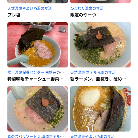
天然温泉やよい乃湯のサ活
ひまわり温泉のサ活
プレ塩
限定のやーつ
吹上温泉保養センター 白銀荘のサ活
天然温泉 ホテル光南のサ活
特製味噌チャーシュー野菜抜き
朝ラーメン、脂抜き、硬め、ほうれん草
森のスパリゾート 北海道ホテルのサ活
天然温泉やよい乃湯のサ活