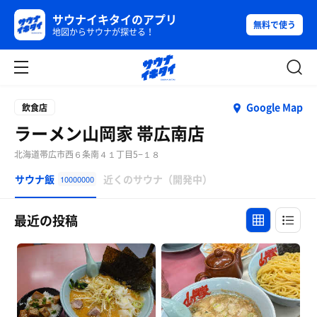
サウナイキタイのアプリ
無料で使う
地図からサウナが探せる！
Google Map
飲食店
ラーメン山岡家 帯広南店
北海道帯広市西６条南４１丁目5−１８
サウナ飯
近くのサウナ（開発中）
10000000
最近の投稿