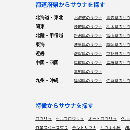
都道府県からサウナを探す
北海道・東北
北海道のサウナ
青森県のサ
関東
茨城県のサウナ
栃木県のサ
北陸・甲信越
新潟県のサウナ
富山県のサ
東海
岐阜県のサウナ
静岡県のサ
近畿
滋賀県のサウナ
京都府のサ
中国・四国
鳥取県のサウナ
島根県のサ
高知県のサウナ
九州・沖縄
福岡県のサウナ
佐賀県のサ
特徴からサウナを探す
ロウリュ
セルフロウリュ
オートロウリュ
グル
作業スペース有り
テントサウナ
サウナ小屋
湖