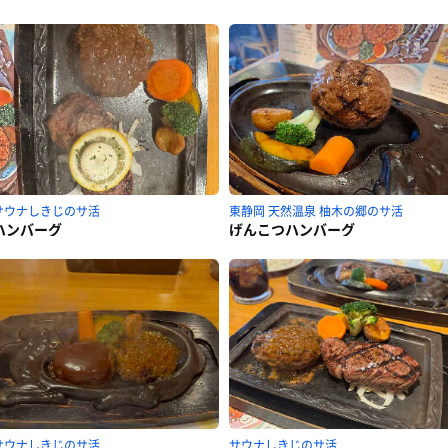
サウナしきじのサ活
東静岡 天然温泉 柚木の郷のサ活
ハンバーグ
げんこつハンバーグ
サウナしきじのサ活
サウナしきじのサ活