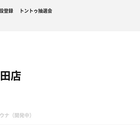
設登録
トントゥ抽選会
池田店
１
ウナ（開発中）