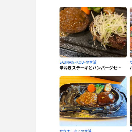
SAUNA煌ｰKOUｰのサ活
辛ねぎステーキとハンバーグセット
サウナしきじのサ活