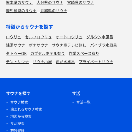
熊本県のサウナ
大分県のサウナ
宮崎県のサウナ
鹿児島県のサウナ
沖縄県のサウナ
特徴からサウナを探す
ロウリュ
セルフロウリュ
オートロウリュ
グルシン水風呂
銭湯サウナ
ボナサウナ
サウナ室テレビ無し
バイブラ水風呂
タトゥーOK
カプセルホテル有り
作業スペース有り
テントサウナ
サウナ小屋
湖が水風呂
プライベートサウナ
サウナを探す
サ活
サウナ検索
サ活一覧
泊まれるサウナ検索
地図から検索
サ活検索
施設登録