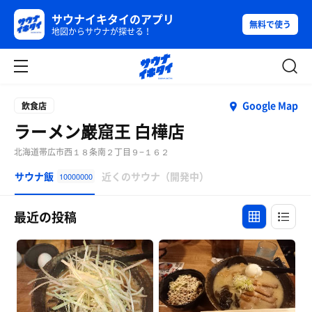
サウナイキタイのアプリ
無料で使う
地図からサウナが探せる！
Google Map
飲食店
ラーメン巖窟王 白樺店
北海道帯広市西１８条南２丁目９−１６２
サウナ飯
近くのサウナ（開発中）
10000000
最近の投稿