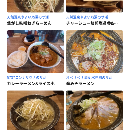
天然温泉やよい乃湯のサ活
天然温泉やよい乃湯のサ活
焦がし味噌ねぎらーめん
チャーシュー焙煎塩🍜🍥&まかない飯🍚
5737コンナサウナのサ活
オベリベリ温泉 水光園のサ活
カレーラーメン&ライス小
辛みそラーメン