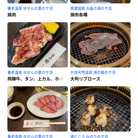
養老温泉 ゆせんの里のサ活
南濃温泉 水晶の湯のサ活
焼肉
焼肉各種
養老温泉 ゆせんの里のサ活
大垣天然温泉 湯の城のサ活
飛騨牛、タン、上カル、ホルモン
大判リブロース
養老温泉 ゆせんの里のサ活
湯どころ みのりのサ活