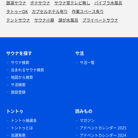
銭湯サウナ
ボナサウナ
サウナ室テレビ無し
バイブラ水風呂
タトゥーOK
カプセルホテル有り
作業スペース有り
テントサウナ
サウナ小屋
湖が水風呂
プライベートサウナ
サウナを探す
サ活
サウナ検索
サ活一覧
泊まれるサウナ検索
地図から検索
サ活検索
施設登録
トントゥ
読みもの
トントゥ抽選会
マガジン
トントゥとは
アドベントカレンダー 2025
当選発表
アドベントカレンダー 2024