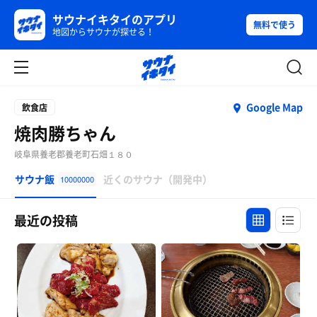
サウナイキタイのアプリ
無料で使う
地図からサウナが探せる！
Google Map
飲食店
焼肉勝ちゃん
岐阜県養老郡養老町石畑１８０
サウナ飯
近くのサウナ（開発中）
10000000
最近の投稿