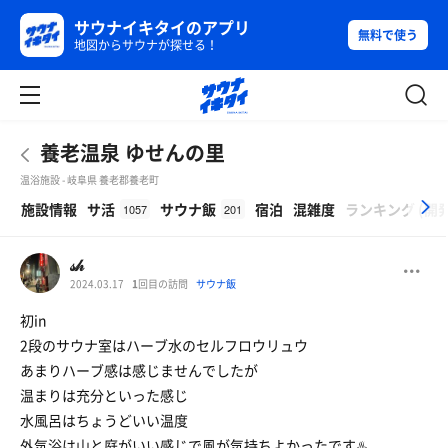
サウナイキタイのアプリ
無料で使う
地図からサウナが探せる！
養老温泉 ゆせんの里
温浴施設 - 岐阜県 養老郡養老町
β
施設情報
サ活
サウナ飯
宿泊
混雑度
ランキング
(
開
1057
201
𝓈𝒽
2024.03.17
1
回目の訪問
サウナ飯
初in
2段のサウナ室はハーブ水のセルフロウリュウ
あまりハーブ感は感じませんでしたが
温まりは充分といった感じ
水風呂はちょうどいい温度
外気浴は山と庭がいい感じで風が気持ちよかったです♨️