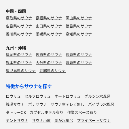
中国・四国
鳥取県のサウナ
島根県のサウナ
岡山県のサウナ
広島県のサウナ
山口県のサウナ
徳島県のサウナ
香川県のサウナ
愛媛県のサウナ
高知県のサウナ
九州・沖縄
福岡県のサウナ
佐賀県のサウナ
長崎県のサウナ
熊本県のサウナ
大分県のサウナ
宮崎県のサウナ
鹿児島県のサウナ
沖縄県のサウナ
特徴からサウナを探す
ロウリュ
セルフロウリュ
オートロウリュ
グルシン水風呂
銭湯サウナ
ボナサウナ
サウナ室テレビ無し
バイブラ水風呂
タトゥーOK
カプセルホテル有り
作業スペース有り
テントサウナ
サウナ小屋
湖が水風呂
プライベートサウナ