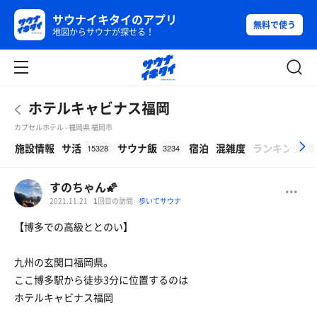
サウナイキタイのアプリ
無料で使う
地図からサウナが探せる！
ホテルキャビナス福岡
カプセルホテル - 福岡県 福岡市
β
施設情報
サ活
サウナ飯
宿泊
混雑度
ランキング
(
15328
3234
すのちゃん🌠
2021.11.21
1
回目の訪問
歩いてサウナ
【博多での高級ととのい】
九州の玄関口福岡県。
ここ博多駅から徒歩3分に位置するのは
ホテルキャビナス福岡