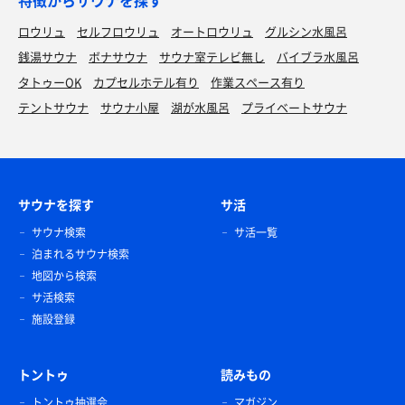
特徴からサウナを探す
ロウリュ
セルフロウリュ
オートロウリュ
グルシン水風呂
銭湯サウナ
ボナサウナ
サウナ室テレビ無し
バイブラ水風呂
タトゥーOK
カプセルホテル有り
作業スペース有り
テントサウナ
サウナ小屋
湖が水風呂
プライベートサウナ
サウナを探す
サ活
サウナ検索
サ活一覧
泊まれるサウナ検索
地図から検索
サ活検索
施設登録
トントゥ
読みもの
トントゥ抽選会
マガジン