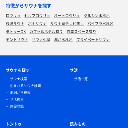
特徴からサウナを探す
ロウリュ
セルフロウリュ
オートロウリュ
グルシン水風呂
銭湯サウナ
ボナサウナ
サウナ室テレビ無し
バイブラ水風呂
タトゥーOK
カプセルホテル有り
作業スペース有り
テントサウナ
サウナ小屋
湖が水風呂
プライベートサウナ
サウナを探す
サ活
サウナ検索
サ活一覧
泊まれるサウナ検索
地図から検索
サ活検索
施設登録
トントゥ
読みもの