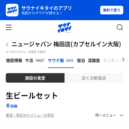
サウナイキタイのアプリ
無料で使う
地図からサウナが探せる！
ニュージャパン 梅田店(カプセルイン大阪)
カプセルホテル - 大阪府 大阪市
β
施設情報
サ活
サウナ飯
宿泊
混雑度
ランキング
(
18427
2633
施設の食堂
近くの飲食店
生ビールセット
6
投稿
重複・表記ゆれメニューを報告
同一メニュー