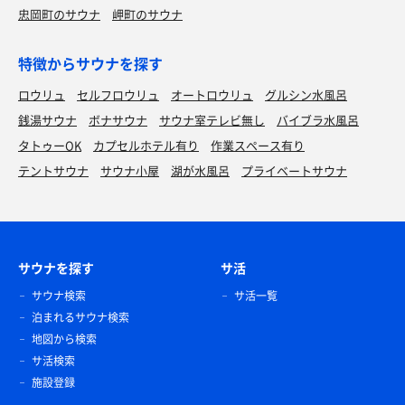
忠岡町のサウナ
岬町のサウナ
特徴からサウナを探す
ロウリュ
セルフロウリュ
オートロウリュ
グルシン水風呂
銭湯サウナ
ボナサウナ
サウナ室テレビ無し
バイブラ水風呂
タトゥーOK
カプセルホテル有り
作業スペース有り
テントサウナ
サウナ小屋
湖が水風呂
プライベートサウナ
サウナを探す
サ活
サウナ検索
サ活一覧
泊まれるサウナ検索
地図から検索
サ活検索
施設登録