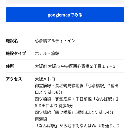
外気浴は出来ないにしても、これだけの差の温冷抗体が出
浴場に、歯ブラシ、ボディウォッシュボール、ヘアブラ
来ればなんの問題もない。
少し寒いデス。サウナに入る私が寒いと感じたよ
シ、
昨夜の疲れがじわじわと溶け出し、どんどん身体が自分の
googlemapでみる
お風呂だけの人が｢寒い｣と言ってたのは切実かと
シェーバー、綿棒が備えられています。
ものへとなっていく。
給水器では清涼飲料水「ＤＡＫＡＲＡ」が飲めます。
この感覚、伝わる方いるでしょうか。
■ラウンジ
サウナって本当に不思議で、脳みそがすっきりしてスペー
入口の広いスペース、なんか惜しい気が…
施設名
心斎橋アルティ・イン
１名サ室に入っていると、アジア系の２０代のお兄さんに
スが生まれるからか思い出すこともなかった元カノのこと
それに、ヨガスペースって使われてるのかしらん。
英語で話しかけられました。
をふと思い出す。
施設タイプ
ホテル・旅館
私は英語ぜんぜん得意でないのですが、とりあえず
あぁ、なんであのと‥いやいやダメダメそんな記憶で脳内
1人用の椅子が2脚あるけど、入口から丸見えの位置
TOEIC650点
を埋めるまいとまたサ室へ駆け込むオイラです。
くつろげないデス(^^)
住所
くらいのカタコト英語で応対です。
大阪府 大阪市 中央区西心斎橋２丁目１７−３
パーテーションがあればいいなあ。
合計3セット、朝ウナでしっかり整わせて頂きました。サ
リクライニングチェアもほしいなあ、ラウンジなのだか
お兄「hallo」
アクセス
大阪メトロ
ウナはポジティブになる。本当です。
ら。
はち「hallo」（ん、日本人じゃないのね）
御堂筋線・長堀鶴見緑地線「心斎橋駅」7番出
～実際には英語ですが、日本語で～
口より 徒歩6分
ラウンジ横にパウダールームのあるホテルは
お兄「どこから来たの？」（おっ、会話するんかい）
四ツ橋線・御堂筋線・千日前線「なんば駅」2
ドライヤーの音が耳障りだけど、こちらは静かでいいです
はち「えーと、富山」
6-D出口より 徒歩6分
ね！
お兄「トヤマ？トヤマって日本？」
四ツ橋線「四ツ橋駅」5番出口より 徒歩4分
はち「日本だよ」
南海線
美顔器も良かったです♪
お兄「へー、ヨーロッパの人だと思ったよ」
「なんば駅」から地下街なんばWalkを通り、2
はち「初めて言われたよ」（顔は濃いと言われるけど、ど