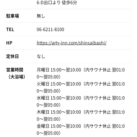
あ、そうだ。ベビーバスが置いてあったけど
6-D出口より 徒歩6分
ー見てもアジア人だろ）
ベビーベッドがないと使えないのでは？
お兄「僕は彼女と韓国から観光に来ているんだ、
駐車場
無し
○○○（聞き取れず）」
施設は総合的にとてもGoodでした！
はち「私は出張で来てますよ」
お兄「今日は、高いビルに行ったんだ。300メートルくら
TEL
06-6211-8100
ただ、サ室に少し湿度があればさらに良いのになあ…
いの」
ジョーロで時々床に水をまくとか(^^)
はち「あべのハルカス？」
HP
https://arty-inn.com/shinsaibashi/
もしくは温度を少しだけ下げるとか…
お兄「そう、ハルカス！何か日本で過ごすためのアドバイ
ヒリヒリ感がチト…
スもらえない？」
定休日
なし
はち「・・・・・・すぐには思いつかない」（難しいこと
ホント色々と勝手なことを考えながらも
聞かないでくれ～）
営業時間
月曜日 15:00〜翌10:00（内サウナ休止 翌01:0
3日間大変お世話になりました！
お兄「もう熱いから先に出るよ。話相手してくれてありが
（大浴場）
0〜翌05:00）
とう」
火曜日 15:00〜翌10:00（内サウナ休止 翌01:0
また訪問します！
はち（もう会話続けられん。助かった）
0〜翌05:00）
ありがとうございました！
水曜日 15:00〜翌10:00（内サウナ休止 翌01:0
0〜翌05:00）
木曜日 15:00〜翌10:00（内サウナ休止 翌01:0
0〜翌05:00）
金曜日 15:00〜翌10:00（内サウナ休止 翌01:0
0〜翌05:00）