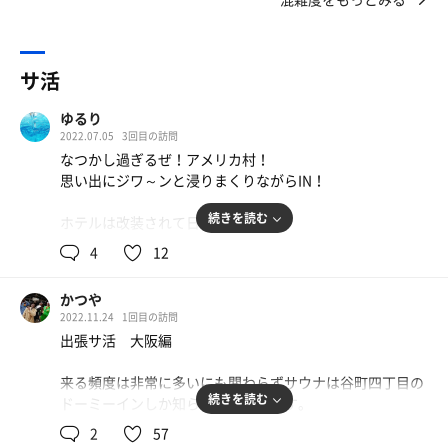
サ活
ゆるり
2022.07.05
3回目の訪問
なつかし過ぎるぜ！アメリカ村！
思い出にジワ～ンと浸りまくりながらIN！
続きを読む
ホテルは改装されて日も浅く
とーってもキレイ！
4
12
■浴場
かつや
2022.11.24
1回目の訪問
全体にシンプルモダンでGood！
出張サ活 大阪編
全ての掲示物が控え目なデザイン
うーーん、好きっす！
来る頻度は非常に多いにも関わらずサウナは谷町四丁目の
続きを読む
ドーミーインしか知らないオイラです。
「あつ湯」がいい感じの温度で
「ぬる湯」より浴槽が広いのも珍しい。いいね。
2
57
最近見直したサ道、ナカちゃんさんの地元大阪はニャージ