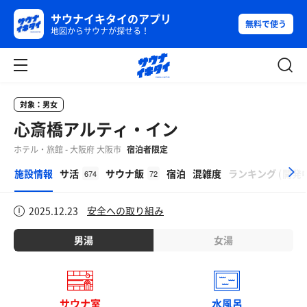
サウナイキタイのアプリ
無料で使う
地図からサウナが探せる！
対象：男女
心斎橋アルティ・イン
ホテル・旅館 - 大阪府 大阪市
宿泊者限定
β
施設情報
サ活
サウナ飯
宿泊
混雑度
ランキング
(
開発
674
72
2025.12.23
安全への取り組み
男湯
女湯
サウナ室
水風呂