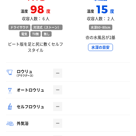
98
15
度
度
温度
温度
収容人数： 6 人
収容人数： 2 人
ドライサウナ
対流式（ストーン）
水深60~80cm
電気
TV無
無し
壺の水風呂が2基
ビート版を足と尻に敷くセルフ
水深の目安
スタイル
ロウリュ
（アウフグース）
オートロウリュ
セルフロウリュ
外気浴