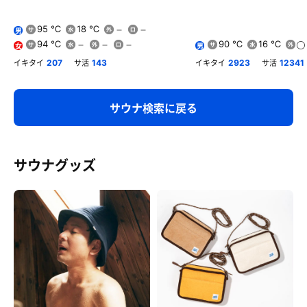
95 ℃
18 ℃
男
94 ℃
90 ℃
16 ℃
女
男
イキタイ
サ活
イキタイ
サ活
207
143
2923
12341
サウナ検索に戻る
サウナグッズ