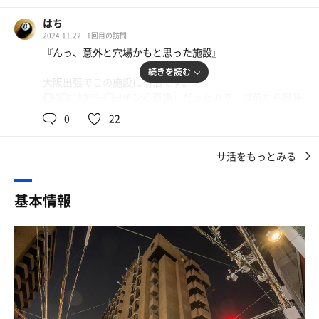
ャパン梅田の回を思い出してアタックする気満々だった
■サウナ
はち
夜。
2024.11.22
1回目の訪問
心斎橋で用事を終え、軽く一杯やっているとどんどん梅田
とにかく熱い！！！
『んっ、意外と穴場かもと思った施設』
まで行くのが面倒になる。
100度超え！
近くにサウナないのかな〜とサウナイキタイするとヒット
続きを読む
湿度が低くカラカラ。
大阪出張でこの施設に宿泊です。
しました個人的に好きなホテルサウナのアルティイン心斎
ヒリヒリする熱さで7～8分が限界だった。ふ～ッ
元々は「ドーミーイン心斎橋」だったので、以前から興味
100℃
16℃
男
橋さん。
は
見るからにクオリティの高い内装、清潔感ばっちりなホテ
0
22
■水風呂
ありました。
ルなのに旅行者クーポンで3000円引きの1泊3,600円と来
たもんだからこりゃあもうアタックしないわけにはいきま
Good！サイコー！すごく冷えてる！
サ活をもっとみる
部屋に入って、まず（ドーミーインにしては）狭い・・・
せんモード発動。
と
それでは張り切って行ってみよー。
体感12.5度くらいでは？
感じました。
基本情報
体感といってる割に細かい数字(笑)
トイレとシャワーブースは、ドーミーインの作法通りなの
意気揚々とチェックインするもそこはお酒が割と身体を蝕
ですが、通路が狭く机も狭い。
んでおりなかなか風呂に行くことが出来ない。
初めての壺風呂タイプの水風呂
でも、タオルや館内着はドーミーインとほぼ同じで、アメ
日本のワールドカップ初陣をぼーっと見届けながら、なん
とても良かったぁ～♪
ニティ
だよドイツしかボール触ってねえじゃんと萎え萎えモード
はドーミーインより充実しています。
から気付けば朝。
１人用に１人で入る心地よさよ。
あと、浴場もすいています。
結局サウナ入ってないし、そもそも風呂自体入ってない自
隣の人に気兼ねもない
しかも、最近のドーミーインは１万５千円くらいが価格設
分に嫌気がさしながらもスマホを見るとなんと大逆転して
なめらかな陶器のフチも肌に気持ちイイ！
定が
いた日本。