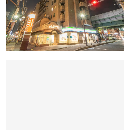
多いのですが、ここは１万円以下で宿泊できます！
一気にテンションがあがり朝ウナへダッシュする。
■休憩椅子
「ジェネリック・ドーミーイン」と言ってもよいですね。
大浴場へ入るとそのテンションは最上級に。
座面が高いのでオットマン(簡易なものでOK)があればくつ
【サウナ】Ａ
入り口付近にはファミレスのドリンクバーみたいな機械が
ろげるのにな、と。
ドライサウナ（ＴＶなし）。結構カラカラですが、乳首や
設置されており、よく見るとなんとダカラが飲めるように
私1人の時は、椅子を移動し水風呂の床の段差に足をのせ
爪先
なっている。
休憩していました～
が痛くなるほどドライではなく、これはこれでアリです。
当たりだ！当たりだ！
湿度が低いので、汗が出るのに時間がかかりますが、ドラ
と、このホテルサウナの本気を感じて心の中でガッツポー
椅子は入口に向かって置かれているので、入ってくる人か
イな
ズをし鎮めながら服を脱ぐ。
ら丸見え。
方が、体から汗が出ている実感がします。
ちょっと落ち着かないかな、水風呂に向けて置いた方が良
身体を清めてサッと湯通ししいざサ室へ。
いような…
【水風呂】Ａ
スペースは3人がピタッと並べるほどの狭い空間だが、室
壺水風呂が２つ。体感１６℃。そんなに広くはないのです
温がとにかくアッチアチの100度。
「絵的」には今の位置が綺麗なんですけどね。
が
テレビも無く、ただ静かな空間で朝から蒸されるおっさん
まぁ十分です。
3人、エモい。
休憩椅子のある床は木製で雰囲気があるものの
久しぶりにこんなに熱いサ室を体感したので1セット目は
ちょっとヌルっとして部分的に黒くなっていたのはカビか
【休憩スペース】Ａ
少々バテ気味。
な？
編みイス３脚。混んでいないので十分です。１００℃のド
するとお次は水風呂、つぼ湯みたいな浴槽に注がれる水は
｢木｣は今後の清掃が大変かもしれないな、なんて余計な事
ライ
キンキンでサ室とのギャップが激しい最高。
を考えて(^^)
サウナと冷えた水風呂できっちりと、ととのいました。
自分だけの水風呂をしっかり1分堪能してあとは休憩椅子
へ座るだけ。
■脱衣室
【アメニティ】Ｓ