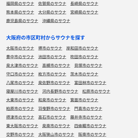
福岡県のサウナ
佐賀県のサウナ
長崎県のサウナ
熊本県のサウナ
大分県のサウナ
宮崎県のサウナ
鹿児島県のサウナ
沖縄県のサウナ
大阪府の市区町村からサウナを探す
大阪市のサウナ
堺市のサウナ
岸和田市のサウナ
豊中市のサウナ
池田市のサウナ
吹田市のサウナ
泉大津市のサウナ
高槻市のサウナ
貝塚市のサウナ
守口市のサウナ
枚方市のサウナ
茨木市のサウナ
八尾市のサウナ
泉佐野市のサウナ
富田林市のサウナ
寝屋川市のサウナ
河内長野市のサウナ
松原市のサウナ
大東市のサウナ
和泉市のサウナ
箕面市のサウナ
柏原市のサウナ
羽曳野市のサウナ
門真市のサウナ
摂津市のサウナ
高石市のサウナ
藤井寺市のサウナ
東大阪市のサウナ
泉南市のサウナ
四條畷市のサウナ
交野市のサウナ
大阪狭山市のサウナ
阪南市のサウナ