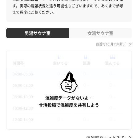
す。
実際の混雑状況と違う可能性もございますので、あくまで参考
まで程度にご覧ください。
男湯サウナ室
女湯サウナ室
直近約3ヶ月の集計データ
時間帯
空いてる
普通
混んでる
0
0
0
04:00-06:00
件
件
件
0
0
0
06:00-08:00
件
件
件
0
0
0
08:00-10:00
混雑度データがないよ…
件
件
件
サ活投稿で混雑度を共有しよう
0
0
0
10:00-12:00
件
件
件
0
0
0
12:00-14:00
件
件
件
混雑度をもっとみる