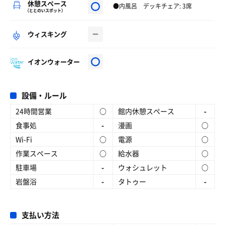
休憩スペース
●内風呂 デッキチェア: 3席
（ととのいスポット）
ウィスキング
イオンウォーター
設備・ルール
24時間営業
○
館内休憩スペース
-
食事処
-
漫画
○
Wi-Fi
○
電源
○
作業スペース
○
給水器
○
駐車場
-
ウォシュレット
○
岩盤浴
-
タトゥー
-
支払い方法