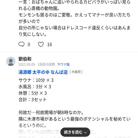
一言：おばちゃんに追いやられるカピバラがいっぱい見ら
て熱心に聞き取りを行っている。
れる心斎橋の動物園。
真面目で、熱意と創作意欲が感じられるお兄さん。
キャンペーン中で80分5,000円。
モンモンも居るのはご愛敬。かえってマナーが良い方たち
こんな人に仕事を任せられるオーナーさんは幸せだろうな
高いと思うかは人次第。私は安いと思った。
が多いので
とか思う。
出入りが激しすぎて最初から湿気祭りの80℃くらいな大人
自分の所じゃない場合はドレスコード違反くらいはあんま
なんだったら割り入ってサウナ設備とマネタイズには一家
気サウナ(2,300円）に入るくらいならこっちだな。
り気にしない。
言あるので教えてあげたい！と思うがそうなると私が黙浴
出来ない子になる。
たまにしか来れないだろうけど、また来る。ここには来
0
16
る。
・・・歯がゆし。
ラフな格好では…来れないなぁ。
劉伯和
2022.09.09
1回目の訪問
サウナ飯
湯源郷 太平のゆ なんば店
[ 大阪府 ]
サウナ：10分 × 3
水風呂：3分 × 3
休憩：5分 × 3
合計：3セット
何故だ…何故開場が朝8時なのか。
隣に木津市場があるという最強のポテンシャルを秘めてい
るというのに。
開いていれば6時に訪れたいというのに。
続きを読む