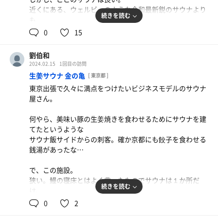
近くにある、ウェルビーのような令和最新鋭のサウナより
続きを読む
も
個人的にこちらのほうが好きだ。
0
15
ドライサウナは割と熱めの96℃前後だが
劉伯和
水風呂も20℃前後だし、もう一つのサウナのロイヤルミス
2024.02.15
1回目の訪問
トとやらも弱い。
生姜サウナ 金の亀
[ 東京都 ]
でも、すっきりしやすい。
東京出張で久々に満点をつけたいビジネスモデルのサウナ
出入りが多いのに、温度湿度の設定が安定しているので、
屋さん。
ちょうどよい時間と我慢の目測が立てやすいのだ。
何やら、美味い豚の生姜焼きを食わせるためにサウナを建
てたというような
2時間に1回だけのロウリュサービスに間に合う事が出来た
サウナ飯サイドからの刺客。確か京都にも餃子を食わせる
のだが
銭湯があったな…
今度は先程の安定ではなく、いきなり男塾が始まる。
で、この施設。
ちゃんと熱めの設定の中、
狭い。鰻の寝床とはよく言ったものでサウナは１か所だ
やたらタオルを短く持って全力で振り下ろしてくる熱波
続きを読む
け、
師。
カランも水風呂も廊下も縦一本。
0
2
普通はタオルの端をもってバサバサと振るうくらいなのに
階を変えてととのいスペースも縦一本。
距離を誤ったら頭変形するくらいのモンゴリアンチョッ