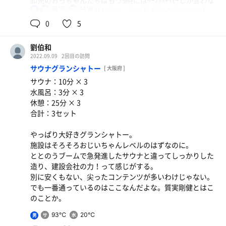
卸売のおっちゃんたちはもう9時にはﾍｰﾗｯｼｬｲｾｰしか言わな
91℃
14℃
男
い場末のコンビニ店員と化し、やる気がなくなってしま
う。寿司屋に至っては新聞読んでる。
0
5
仕方ないけどジャスト8時入り、短期浴だ。
劉伯和
昼なら絶対入りびたる炭酸泉もそこそこに91℃くらいか
2022.09.09
2回目の訪問
な？のサウナへ。
サウナグランシャトー
[ 大阪府 ]
天井高く座面が低いのは良し悪し。熱波が降りてこないん
サウナ：10分 × 3
だよね。でもじめじめはしていない。
水風呂：3分 × 3
水風呂はこのタイプ好き。水圧もかかるし、この形なら隣
休憩：25分 × 3
に（掛水をしたとは言え）
合計：3セット
絶賛汗かき中のおっさんが沈んでても気にならない。相当
な水量があるからチラーの負担も軽いんだろうなー。ウェ
やっぱり大好きグランシャトー。
ルビー福岡の通り抜けタイプ（学校のプールの強塩素腰洗
施設はそろそろおじいちゃんレベルのはずなのに。
い槽、もう2001年に意味無かったって撤廃されてるんです
ととのうブームで急発進したサウナと違ってしっかりした
ね…）が一番良いと思うけどあんまり無いなあれ。
造り、建設会社の力！って感じがする。
別に安くもない、尖ったコンテンツが多いわけじゃない。
軽い、短期浴だとちょっと残念、と思うんだけど
でも一番通っているのはここなんだよな。質実剛健とはこ
ここは飯がな、どこよりも強いからいいんだ。
のことか。
新規事業者の朝食会ってのに先日久々に参加してみたもの
93℃
20℃
男
の、体裁盛り盛りでつまらなかった。