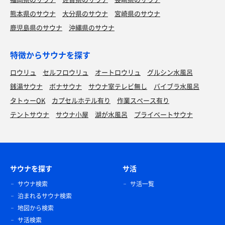
熊本県のサウナ
大分県のサウナ
宮崎県のサウナ
鹿児島県のサウナ
沖縄県のサウナ
特徴からサウナを探す
ロウリュ
セルフロウリュ
オートロウリュ
グルシン水風呂
銭湯サウナ
ボナサウナ
サウナ室テレビ無し
バイブラ水風呂
タトゥーOK
カプセルホテル有り
作業スペース有り
テントサウナ
サウナ小屋
湖が水風呂
プライベートサウナ
サウナを探す
サ活
サウナ検索
サ活一覧
泊まれるサウナ検索
地図から検索
サ活検索