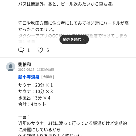
あの優しいサウナに入ったら今どうなるのか…
バスは問題外。あと、ビール飲みたいから車も嫌。
二度目の大敗を喫した。
帰り道も中央線に乗っているくらいまでは痛い。
守口や吹田方面に住む者にしてみては非常にハードルが高
のだが、乗換くらいで急に消し飛ぶ痛みと感じたままの高
かったこのエリア。
揚感と熱。
タクシーアプリのGOだと片道2000円程度で行けてしまう
「引くほど体調が良くなる」薬湯。
続きを読む
事に着目。
ととのうとは明らかに異質、だけど何かを感じられる片
昔はこんな所でタクシーなんか捕まらないものだったの
1
6
鱗。
に。アプリすごい。
劉伯和
一度、お試しあれ。その日仕事にはならないから休みの日
うーん、2,000円か…と思うなかれ。行ってしまえばそこ
2022.06.15
1回目の訪問
推奨。
は最高レベルの環境。
新小春温泉
[ 大阪府 ]
梅田や難波のメジャーサウナは混雑すると出入りで温くな
サウナ：20分 × 1
り、
サウナ：10分 × 3
実質85℃程度ではロウリュウだとしてもあまみも出ない。
水風呂：3分 × 4
合計：4セット
熱い。しっかりサウナが熱い。決して混雑度は空いてい
る、ほどではない。
一言：
が、浴場に露天風呂にとコンテンツがしっかりしているの
近所のサウナ。3代に渡って行っている銭湯だけど定期的
で利用者がバラけている。
に綺麗にしているから
サウナ飯もしっかり頂いて、ビール飲んでふわふわしなが
他の銭湯よりあまり古く感じない。