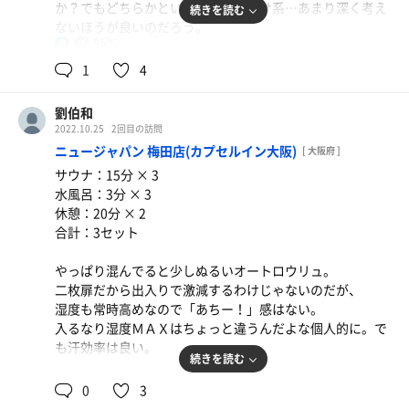
か？でもどちらかというと女の子向け系…あまり深く考え
パチンコ屋のグランドオープンの看板。オーナー同じらし
続きを読む
ないほうが良いのだろう。
い。なるほどだから入口こっちだったのか。ビジネスモデ
95℃
男
ルとしては凄い。
95℃にしてもらい、70分+10分のリラックスタイム。
何かと雑念が入りやすい施設だなぁ…。
1
4
うとうと出来ないのだけが唯一のデメリットかな。別に短
ととのいスペースは難波アムザや京都テルマ―湯を思わせ
くはないのだが。
る全力の屋外なので
劉伯和
多分120分だったら…とかいうのではないのだろう。
風が非常に気持ちが良い。
2022.10.25
2回目の訪問
「うっかり寝てしまった！…まぁいいか！」が出来るなら
ニュージャパン 梅田店(カプセルイン大阪)
[ 大阪府 ]
平日の変な時間限定でいいからフリータイムみたいなのが
サウナ：15分 × 3
あればな。
極上と微妙の間をさ迷いながら2階の一般スペースに下り
水風呂：3分 × 3
ま、それでも混んでる所よか良いのでここにくるわけだけ
る。
休憩：20分 × 2
ども。
さっきのおじさんこっちでサウナ入ってる。だよなぁ。
合計：3セット
今日のBGMは初期のDragonAsh。心境を吐露するような
と思ったらこっちのサウナもかなり良い。湿度も高めで熱
メロディラインが良き。
さを強く感じる作り。
やっぱり混んでると少しぬるいオートロウリュ。
ただ、ここで一番は泉質だった。何これめっちゃ良い。
二枚扉だから出入りで激減するわけじゃないのだが、
めっちゃ良い。
湿度も常時高めなので「あちー！」感はない。
入るなり湿度ＭＡＸはちょっと違うんだよな個人的に。で
も汗効率は良い。
続きを読む
今回も本命はヘッドスパ。
0
3
容赦なく頭が変形するくらい押し込んでくれる割に