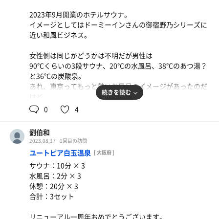
値段も安めだし、福岡出張の定宿でもいいのではないか。
で激込みの寿司詰め風呂だ。
仕込みされてるって全員が思うんだろうな。
2023年9月開業のホテルサウナ。
イメージとしてはドーミーインさんの御宿野乃シリーズに
③の塩化物泉（しかも海臭さも無い）というのもレア条件
で、そりゃあここまで仕込みをされたら生姜焼きが美味い
近い和風ビジネス。
まで揃ってるなんてそうそうない。
に決まっているんですと。
整った上で体の芯から熱気も逃さず、スッと頭だけ冴えわ
割と卑怯な部類のお膳立てなのに
女性側は同じかどうかは不明だが男性は
たる。
出てくる生姜焼きがもう一回裏切って来て超絶美味い。
90℃くらいの3段サウナ、20℃の水風呂、38℃のあつ湯？
と36℃の炭酸泉。
プロではないがセミプロ程度に普段から料理はする…生姜
あれ、東京ってもっと熱いお風呂のイメージがあったのだ
で、河豚。 山口下関だもんな。そりゃあ河豚が美味い。
焼きなんて何回作った事か。
続きを読む
けど
当然の様に超高級旅館で、配膳のスタッフの教育もバスの
タモリ直伝だとかイシバシレシピだとかも何度も作って
…まさかのぬる湯と超ぬる湯。
0
4
配送のおじさんの快さもばっちり。
る。
インバウンドはそんなに高温は好まないので寄せているの
どこぞのちょい悪オヤジが金に飽かせて綺麗なねーちゃん
けど、生の生姜の細切り（レバ刺しに添えられてるやつ）
だろうか。
連れてくる超絶高級秘宿になっててもおかしくないのに、
劉伯和
があるだけでこんなに化けますか。知らんかったわ。
サウナーはしっかりサウナで温まるので棲み分けなのかも
伸ばせば手が届くレベルの料金帯。
2023.08.17
1回目の訪問
伏線回収された感じの驚きと共に満足しました。
しれない。
④。④が原因なんだろうな。どうしようもなく寂しい街が
ユートピア白玉温泉
[ 大阪府 ]
とんでもないクオリティを塗りつぶしている。
東京行くときは是非。
サウナ：10分 × 3
サウナは92℃くらいのドライサウナで、今後ロウリュウが
インバウンドに河豚がゲテモノ扱いされなくなった頃、い
水風呂：2分 × 3
期待できるらしい。
きなり石川の加賀屋レベルの評価を受けそうなホテルでし
休憩：20分 × 3
た。
合計：3セット
シャワーカラン、何故かカランの温度設定が全部無視され
リニューアル一周年おめでとうございます。