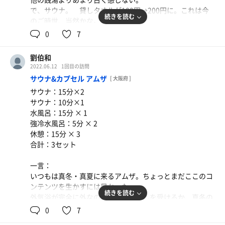
らタクシーで自宅まで。
で、サウナ。 貸しタオルが100円→200円に。これは今
サウナ後に余計な放浪も無く、無駄な汗のかきなおしも無
続きを読む
のご時世、当然かな。
く自宅でベッドイン。
銭湯サウナあるある、ちゃんとタオル借りないやーつVSタ
0
7
6000円といった所。小さくまとまった旅行としては申し分
オル警察してた。
ないのではないか。
劉伯和
見るのも面倒なので手ぬぐいで顔を巻いちゃう。トモダ
2022.06.12
1回目の訪問
チ。20世紀少年。
サウナ&カプセル アムザ
[ 大阪府 ]
サウナ：15分×2
サウナ：10分×1
で、ここは本当にしっかりカラカラのドライサウナ。
水風呂：15分 × 1
湿度、どこで抜いてるんだろう。
強冷水風呂：5分 × 2
水風呂は割と深めの17℃
休憩：15分 × 3
やっぱり銭湯あるある整いスペースは無し。浴槽のヘリに
合計：3セット
座る。
おっさんの体を洗っているのを見物しているおっさんみた
一言：
い。ともだち。
いつもは真冬・真夏に来るアムザ。ちょっとまだここのコ
ンテンツを生かすには早かった。
銭湯サウナなだけに整うには向いていないけど
続きを読む
外気浴が完全に外なので真夏の日差しを受けるか、真冬の
水圧のかかるしっかりした湯舟、ジャグジーたちがあるか
刺すような寒さにサウナの余熱を剥がしてもらうのを待つ
0
7
ら
のが好き。
疲れがほぐれていく感覚が心地よい。