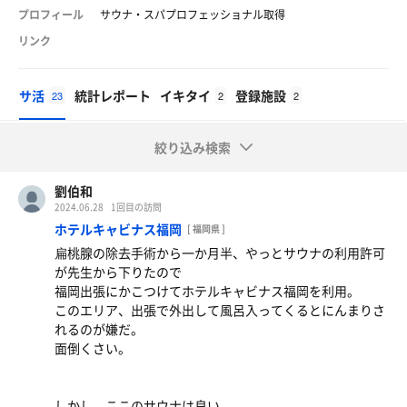
プロフィール
サウナ・スパプロフェッショナル取得
リンク
サ活
統計レポート
イキタイ
登録施設
23
2
2
絞り込み検索
劉伯和
2024.06.28
1回目の訪問
ホテルキャビナス福岡
[ 福岡県 ]
扁桃腺の除去手術から一か月半、やっとサウナの利用許可
が先生から下りたので
福岡出張にかこつけてホテルキャビナス福岡を利用。
このエリア、出張で外出して風呂入ってくるとにんまりさ
れるのが嫌だ。
面倒くさい。
しかし、ここのサウナは良い。