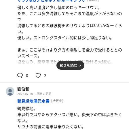
自らの腹肉が鮮やかなミディアムレアの肉質に変わってい
優しく高い湿度と少し低めのロッキーサウナ。
く事を夢想しながら
ただ、ここは多少混雑してもそこまで温度が下がらないの
これもそんなに冷たくはない水風呂に入る。
で
うん。お料理です。臭みが抜けたかのよう。
混雑してるときの難波梅田のサウナよりはいいかなーくら
い。
お料理となれば次は下味。カレーみたいな色をした薬湯。
優しい。ストロングスタイル的には少し物足りない。
どうみても毒沼です。
薬湯につかる。ここは例外的にタオルで秘所を隠して良
まぁ、ここはそれより夕方の陽射しを全力で受けるととの
い。
いスペース。
それほどまでに強烈な薬湯が染み渡るにつれ…
塩をもみ、薬草湯でヒリヒリした所に受ける太陽光。
ひりひり、ビリビリ、ザクザクと鋭利になっていく擬音。
続きを読む
皮膚の薄い部分がもはや金たわしで削られているかのよう
良き。
0
2
だ。
京阪線で無駄に特急券を買って帰る。
カチカチ山を思い出す。狸さんだったのか。おのれ兎許す
名店のにしんそばはサウナ飯としてはちょっと微妙だった
まじ。
劉伯和
のでレポは次回かな。
2022.07.18
1回目の訪問
水風呂に避難すると、それまでの痛みが霧散する。
鶴見緑地湯元水春
[ 大阪府 ]
ただサウナだけを楽しむだけの京都も良いものです。
幻術か？と思って白湯に入ると倍返ししてくる激痛。
鶴見緑地。
クソザコの記憶がよみがえる。脱衣所にへたり込む。ざー
車以外ではやたらアクセスが悪い。炎天下の中は歩きたく
こざーこ。
ない。
もう一度挑む。負ける。ざーこざーこ。
サウナの前後に電車は乗りたくない。