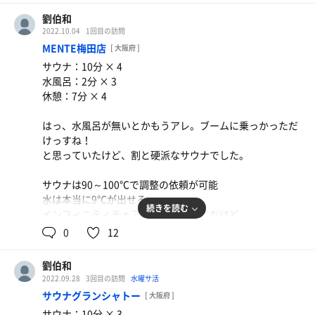
毎回ちょっとだけ手順が違う。適当なんだろうなー
劉伯和
だが、これで頭痛がふっとぶのだから恐ろしい。
2022.10.04
1回目の訪問
高級ヘッドスパに匹敵する豪快なおばさんスパ、2000円。
MENTE梅田店
[ 大阪府 ]
ただしアドリブ。
サウナ：10分 × 4
水風呂：2分 × 3
休憩：7分 × 4
はっ、水風呂が無いとかもうアレ。ブームに乗っかっただ
けっすね！
と思っていたけど、割と硬派なサウナでした。
サウナは90～100℃で調整の依頼が可能
水は本当に9℃が出せる
続きを読む
インフィニティチェアはいつもの感じだけど、
エアコンの風の位置がわかってる、直撃しないし風は流れ
0
12
る
Bluetoothで好きな音楽を流せるのも非常に良い。
劉伯和
2022.09.28
3回目の訪問
水曜サ活
デザインだけじゃなくてちゃんとコンセプトをもって作っ
サウナグランシャトー
[ 大阪府 ]
てるなー。
サウナ：10分 × 3