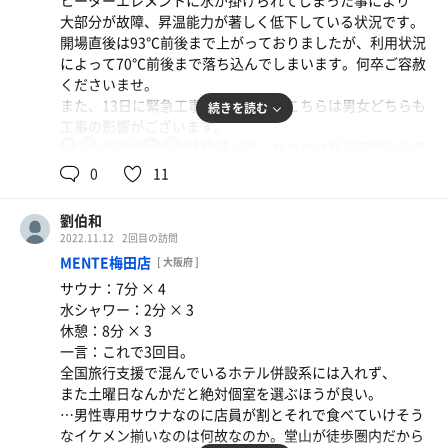
ヒーターエレメントに水が掛けられてしまった事により
けで継続して行く価値はある。
大部分が故障、昇温能力が著しく低下している状況です。
開場直後は93℃前後まで上がっておりましたが、利用状況
ただ…男女共用かぁ…水着着用かぁ…
によって70℃前後まで落ち込んでしまいます。何卒ご容赦
案の定、女性に睨まれるおじさんとその悲しそうなおじさ
くださいませ。
んを見るワタシ。
また、13日に緊急工事を行います。こちらは男女どちらも
続きを読む
工事の影響がございます。
ワタシみたいな羞恥を超えた0.1ｔの固太りわがままバデ
70℃
98℃
当日の大浴場の開場は19時以降（サウナは昇温時間込みで
男
女
ィではない
21時以降）となる見込みです。緊急の作業の為、延長する
0
11
柔らかめ色白70㎏くらいのふっくらした知らないおじさん
恐れがございます。何卒ご協力のほど、宜しくお願い申し
は
上げます。
劉伯和
一緒にフロアに降り立ったはずなのに滞在10分もせずに降
2022.11.12
2回目の訪問
りて行かれた。
MENTE梅田店
[ 大阪府 ]
まぁ、そうなるよねぇ。
サウナ：7分 × 4
後はやたら筋肉質なお兄ちゃんが闊歩しているナイトプー
水シャワー：2分 × 3
ル感。男性率9割なのに。
休憩：8分 × 3
一言：これで3回目。
サウナは施設的には極上、タオルが敷かれていないのでお
全国旅行支援で混んでいるホテル併設系には入れず、
じさんの汗の蒸気が蔓延していない少しドライ気味の広々
また土曜日なんかだと絶対個室を選ぶほうが良い。
空間。ボタボタと汗が出やすい一番良い温湿。
…男性専用サウナなのに店員が割とそれで食べていけそう
ただこちらも、眼前に広がる大パノラマで見る事が出来る
なイケメン揃いなのは何故なのか。堂山が徒歩圏内だから
のは生駒山と