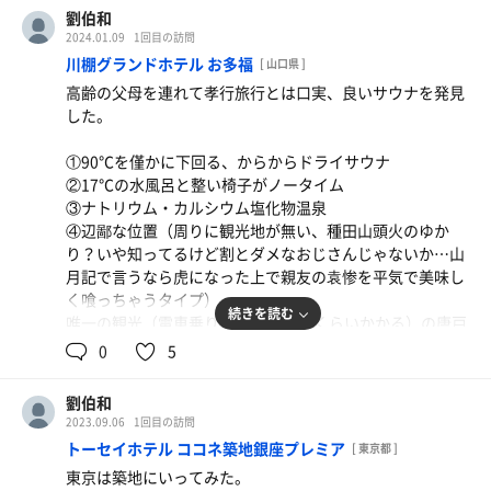
多分立地を飲食店舗と縦に半分にぶった斬ったんだろう。
プ。天山やないか。
劉伯和
併せてやっと餃子の王将やらやよい軒が入るようなサイズ
2024.01.09
1回目の訪問
を縦割りなのだ。当然横が狭い。
川棚グランドホテル お多福
[ 山口県 ]
で、そんな熱波師が
高齢の父母を連れて孝行旅行とは口実、良いサウナを発見
だが…これが凄い。
「おかわりされるかた」
した。
ハダカの触れ合い（嫌だ…）があるほどという事は動線に
「おかわりされるかた」
関しては最短距離を突っ走る。脱衣所-カラン水風呂－す
「おかわりされるかた」さレルかた」されるカタ」ルカ
①90℃を僅かに下回る、からからドライサウナ
れ違い廊下-サウナ 階段で整いスペース。
タ」サれ」去れ」
②17℃の水風呂と整い椅子がノータイム
その、すれ違い廊下に「あると良いもの」が全部そろって
急に自動おかわりロボになる熱波師。
③ナトリウム・カルシウム塩化物温泉
る。
普通全員におかわり一回ずつなのに、全ての客が黙るまで
④辺鄙な位置（周りに観光地が無い、種田山頭火のゆか
これは良い。良き。
おかわりしてくる。
り？いや知ってるけど割とダメなおじさんじゃないか…山
蜘蛛の子を散らすように逃げる客たち。これ知ってる…
月記で言うなら虎になった上で親友の袁惨を平気で美味し
で、生姜。徹底してる。
く喰っちゃうタイプ）
水風呂はしっかり濁るくらい生姜だし、男性専用スペース
大阪布施の湯～トピアにいる、
続きを読む
唯一の観光（電車乗り継いでも40分くらいかかる）の唐戸
って基本ちょいと臭いのに生姜で消えてる。サウナは生・
マキタのブロワー使って熱の暴風出しながら追いかけてく
市場も平日だと漁港ランチもやってない、回転ずしだけ。
0
5
焼きとそれぞれちゃんと違う香りのロウリュウ、
るじじぃ（店主）だ。
屋上の芝生で1時間くらい日向ぼっこしただけで帰った。
背中に振り撒けるヒーティングオイルもジンゲロンだかの
あいつマジ怖い。
生姜由来だし、
劉伯和
④については物凄く失礼だが
生姜の砂糖菓子のようなものまであって生姜水で補給。
2023.09.06
1回目の訪問
水風呂に氷を入れてくれるようだが多分18℃くらいで氷は
…満ち足りている旅館に引きこもる前提なら凄まじい好条
口の中が少し辛い状態でサウナで焼かれる生姜焼き達。
トーセイホテル ココネ築地銀座プレミア
溶け切っている為、
[ 東京都 ]
件。
焼いた肉は整いスペースで休ませる。ハンモックとか屋外
こっちはそんなに気にしなくても良い。
東京は築地にいってみた。
こんなもん有馬とかの有名エリアにあったらインバウンド
とか、火の通りくらいで休む場所を変えられるのも良き。