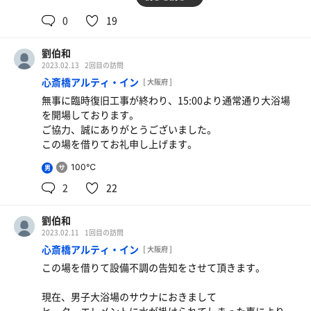
銭湯だからだろうな、これがサウナ施設です！！とか言っ
東花園からも、新石切からも中々遠い。徒歩は向いていな
0
19
てる施設なら醒めるはずなのに。がんばらはったなーとプ
い。
ラスに見えてしまうのだから不思議だ。
というのも気温が35℃であるからで、別に足が疲れるほど
余計に座った時の満足感を引き上げる。
劉伯和
ではない
2023.02.13
2回目の訪問
問題はタクシーが居ない事。帰りに至っては迎車料金上乗
帰りに同じ都島の国産ハイボール専門店に行こう！と思っ
心斎橋アルティ・イン
[ 大阪府 ]
せでもHITせず。
てたら
無事に臨時復旧工事が終わり、15:00より通常通り大浴場
思いのほか遠くて途中で断念。ほぼ対極の位置にある様
を開場しております。
もはやサウナいらないんじゃないか説が浮かびながら汗だ
だ。電車の乗換すら遠い。
ご協力、誠にありがとうございました。
くで着いた薄緑色の施設。
ユートピア出て真正面の自販機のCHILLOUTで妥協。まぁ
この場を借りてお礼申し上げます。
…入口なんでこっち向いてるんだろ？高速側からはただの
これもまた良し。
箱施設ではないのだろうか。
100℃
男
などと疑問に思いつつ、お支払い。
2
22
通常入場は平日1,000円 目当てのサウナフロアは別途
劉伯和
1,000円
2023.02.11
1回目の訪問
（+プライベートサウナは利用料）
心斎橋アルティ・イン
これは良心的だ。スーパー銭湯として、ビジネスモデルと
[ 大阪府 ]
してはとても上手い。
この場を借りて設備不調の告知をさせて頂きます。
近隣需要をしっかり取り込みつつも顧客単価は柔軟。
通常が混めば混むほど専用フロアの価値は上がるし、個室
現在、男子大浴場のサウナにおきまして
サウナ目的でもプライベート空間がとんでもなく広がるだ