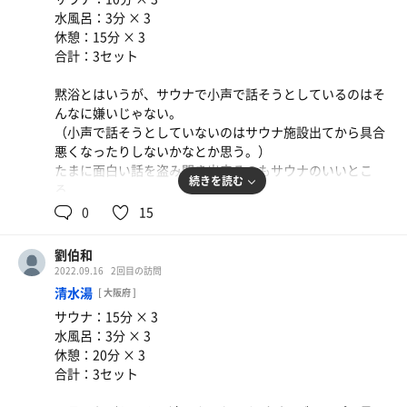
防水防カビとかしっかりやってる。設計者さんが優秀。
水風呂：3分 × 3
たまにある、2.3年したらカビだらけで続ける気ないでし
休憩：15分 × 3
ょって施設ではない。
合計：3セット
9℃の水のシャワーだってそうだ。よくある温度が安定し
ない奴じゃない。
黙浴とはいうが、サウナで小声で話そうとしているのはそ
冷水機もしっかりした大型機を入れているに違いない。
んなに嫌いじゃない。
（小声で話そうとしていないのはサウナ施設出てから具合
入口はちょっと入りにくい。
悪くなったりしないかなとか思う。）
茶屋町はどうしてあぁなのか、全ての店舗がオサレなの
たまに面白い話を盗み聞き出来るのもサウナのいいとこ
だ。
続きを読む
ろ。
BLEACHのポエムとか似合いそう。
0
15
違うんです単に汗かきたいおっさんなんですとは言いづら
一つ目はちょっとやんちゃそうな2人
い。
どうも夜の飲食店っぽい人が夢を語っている。40歳までに
劉伯和
はこうありたい、だとか。やりたいようにやる事の難しさ
部屋もダークグレー寄り。ヒーリングでもないな、雰囲気
2022.09.16
2回目の訪問
なんかをツレに語っている。
に合わせて
清水湯
[ 大阪府 ]
Avril LavigneのComplicatedを流してみた。洋楽かなー？
サウナ：15分 × 3
もう一つはどうやら建築関係の方々
と思ったら
水風呂：3分 × 3
サウナに全く興味はなかったが、ビジネスマッチングの都
アブリルにまで”そうじゃないのよ”と言われた。そうか。
休憩：20分 × 3
合かサウナを勉強したいという事でサウナ好きの友人に講
という事で澤野弘之”医龍サントラ”にした。
合計：3セット
習を受けている様子。サウナー雑誌も読み込み、最近のサ
100℃で聞く壮大な世界観とギターのかき鳴らし。
ウナの興隆から個室について、またそのマネタイズについ
3回目の休憩時にAestheticが流れる。これはヤバい。