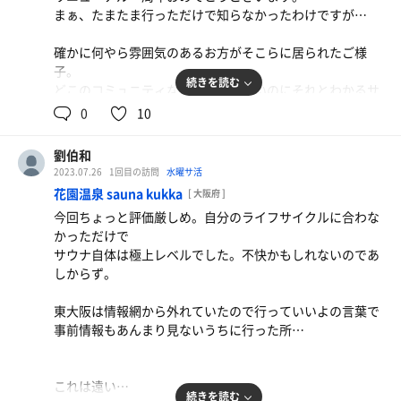
ていて
まぁ、たまたま行っただけで知らなかったわけですが…
40（＝℃を表すボタン）の所が前カランにおいて47℃くら
いになっているのには
確かに何やら雰囲気のあるお方がそこらに居られたご様
要注意。
子。
続きを読む
どこのコミュニティなのか分からないのにそれとわかるサ
ウナ歴戦の方々。
0
10
マナー良いんですな、サウナ庫内では無言だったのに
服着てる間はにこやかに集まって談笑されている。
劉伯和
2023.07.26
1回目の訪問
水曜サ活
相変わらずの高温調整、なのに常時湿気もわもわではな
花園温泉 sauna kukka
[ 大阪府 ]
い。
今回ちょっと評価厳しめ。自分のライフサイクルに合わな
汗が抜けやすく、不快じゃない。人の入れ替わりまで想定
かっただけで
しているような出力。
サウナ自体は極上レベルでした。不快かもしれないのであ
水風呂に定期的に流れ込む氷は思ったほど強冷ではないの
しからず。
だけどなんかワクワクする。
あと深い。足短かったらこれどうやって出るの、どきどき
東大阪は情報網から外れていたので行っていいよの言葉で
する。
事前情報もあんまり見ないうちに行った所…
ととのいスペースは「出来る限り併設が良い」とされてい
る中でまさかの急階段。
しかも結構な混雑。普通なら陶酔から覚めてしまおうかと
これは遠い…
いうものなのに。
続きを読む