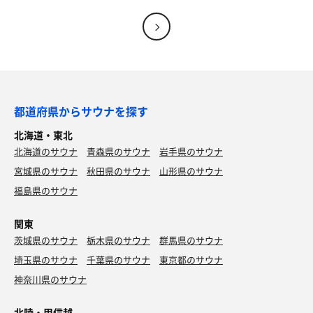
温泉旅館でもスーパー銭湯でも成しえない、素朴さが良
で、ちょっとシーズン微妙だと脱衣所がちょっと…あーん
い。
まり清潔じゃなく見えるんだよな。少し部室のような。ぬ
るい水風呂プールもなーんか、なーんか。
ただ、ここくらいじゃないかな。ばりばりに混んでてもぬ
るいー…って感じないサウナは。マイナスはしっかりあ
る。でも、我々はサウナに来たんだ。ってわかるのがこ
こ。そうなんだよ、熱くないとサウナじゃないんだよ。
都道府県からサウナを探す
北海道・東北
温度管理というか、畳数に対してのヒーターの出力が強い
北海道のサウナ
のだろうか。
青森県のサウナ
岩手県のサウナ
満点ではないけど絶対欠点しない。
宮城県のサウナ
秋田県のサウナ
山形県のサウナ
ベテラン施設の貫禄か。
福島県のサウナ
関東
茨城県のサウナ
栃木県のサウナ
群馬県のサウナ
埼玉県のサウナ
千葉県のサウナ
東京都のサウナ
神奈川県のサウナ
北陸・甲信越