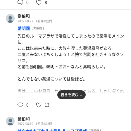
0
8
ここで朝から強めのサウナ入った後に中トロ乗っけすぎの
どんぶり食ったらいい。
劉伯和
皆体裁なんか剝がれちゃって絶対面白いのに。
2022.08.22
1回目の訪問
昼の満喫の仕方もあるから行ってみたいけどあの海鮮丼無
励明園
しにはなぁ…。
[ 大阪府 ]
先日のルーマプラザで活性してしまったので薬湯をメイン
本マグロの中トロ・鉄火丼
に。
中トロのサク乗り過ぎて味噌汁が冷めるレベル。 朝ご
ここは以前来た時に、大敗を喫した薬湯風呂がある。
二度と来ないよちくしょう！と捨て台詞を吐きそうなクソ
はんに3,000円？旅行と思おう。なら激安だ。
ザコ。
名前も励明園。黎明…おお…なんと素晴らしい。
とんでもない薬湯については後ほど。
実はここのお風呂、サウナもちゃんとある。しかし凄くぬ
続きを読む
るい。
これじゃ温まらないよ整わないよ…ではない。
0
13
ステーキ肉を「休ませる」って言うじゃないですか。アル
ミホイルで巻いて。
劉伯和
体が油断する様な不感の湯のくらいでじんわりと30分以上
2022.08.19
1回目の訪問
かけて加熱する。
サウナ&カプセルホテル ルーマプラザ
[ 京都府 ]