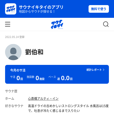
サウナイキタイのアプリ
無料で使う
地図からサウナが探せる！
2022.05.14 登録
劉伯和
統計レポート
今月のサ活
0
0
0.0
サ活
施設数
ペース
回
施設
週
回
サウナ歴
ホーム
心斎橋アルティ・イン
好きなサウナ
高温ドライの古めかしいストロングスタイル 水風呂は15度
で、吐息が冷たく感じるまで入りたい