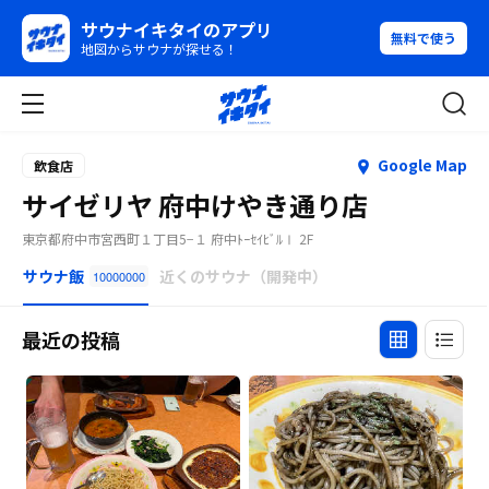
サウナイキタイのアプリ
無料で使う
地図からサウナが探せる！
Google Map
飲食店
サイゼリヤ 府中けやき通り店
東京都府中市宮西町１丁目5−１ 府中ﾄｰｾｲﾋﾞﾙⅠ 2F
サウナ飯
近くのサウナ（開発中）
10000000
最近の投稿