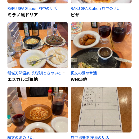
RAKU SPA Station 府中のサ活
RAKU SPA Station 府中のサ活
ミラノ風ドリア
ピザ
稲城天然温泉 季乃彩(ときのいろどり )のサ活
縄文の湯のサ活
エスカルゴ🐌他
WN05他
縄文の湯のサ活
府中湯楽館 桜湯のサ活