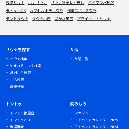
銭湯サウナ
ボナサウナ
サウナ室テレビ無し
バイブラ水風呂
タトゥーOK
カプセルホテル有り
作業スペース有り
テントサウナ
サウナ小屋
湖が水風呂
プライベートサウナ
サウナを探す
サ活
サウナ検索
サ活一覧
泊まれるサウナ検索
地図から検索
サ活検索
施設登録
トントゥ
読みもの
トントゥ抽選会
マガジン
トントゥとは
アドベントカレンダー 2025
当選発表
アドベントカレンダー 2024