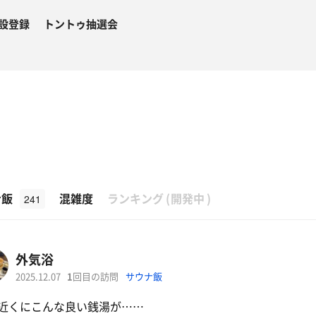
設登録
トントゥ抽選会
β
ナ飯
混雑度
ランキング
(
開発中
)
241
外気浴
2025.12.07
1
回目の訪問
サウナ飯
近くにこんな良い銭湯が……