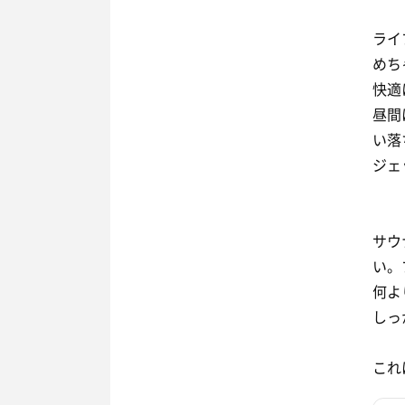
ライ
めち
快適
昼間
い落
ジェ
サウ
い。
何よ
しっ
これ