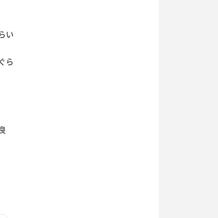
らい
ぐら
良