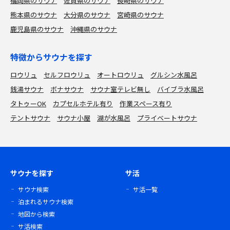
福岡県のサウナ
佐賀県のサウナ
長崎県のサウナ
熊本県のサウナ
大分県のサウナ
宮崎県のサウナ
鹿児島県のサウナ
沖縄県のサウナ
特徴からサウナを探す
ロウリュ
セルフロウリュ
オートロウリュ
グルシン水風呂
銭湯サウナ
ボナサウナ
サウナ室テレビ無し
バイブラ水風呂
タトゥーOK
カプセルホテル有り
作業スペース有り
テントサウナ
サウナ小屋
湖が水風呂
プライベートサウナ
サウナを探す
サ活
サウナ検索
サ活一覧
泊まれるサウナ検索
地図から検索
サ活検索