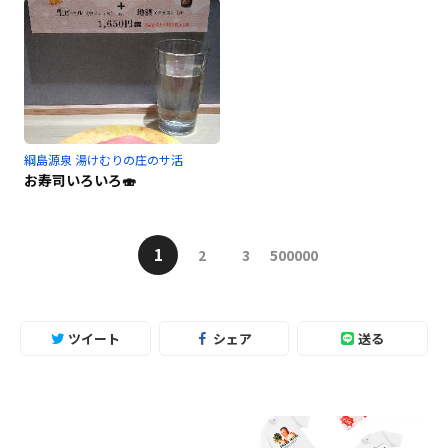
綱島源泉 湯けむりの庄のサ活
お寿司いろいろ🍣
1
2
3
500000
ツイート
シェア
送る