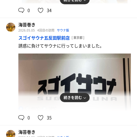
0
34
蒙古タンメン
10年以上ぶりに食べた
海苔巻き
ホルモンラーメン
2026.05.05
4回目の訪問
サウナ飯
サウナ後に良き
スゴイサウナ五反田駅前店
[ 東京都 ]
誘惑に負けてサウナに行ってしまいました。
チャーシュー麺大盛り
ライス切れのため大盛りにしました。
続きを読む
65℃
16℃
男
0
35
海苔巻き