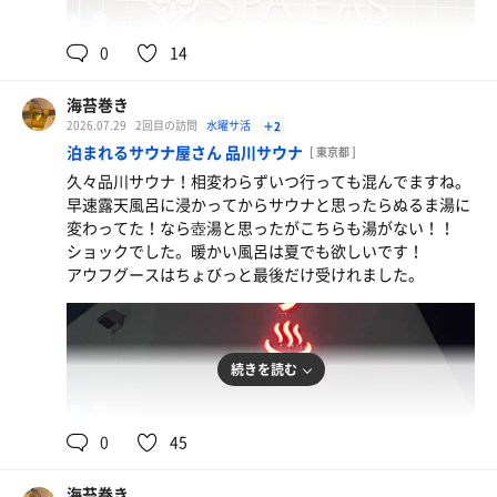
90℃
15.8℃
男
0
14
海苔巻き
2026.07.29
2回目の訪問
水曜サ活
＋2
泊まれるサウナ屋さん 品川サウナ
[ 東京都 ]
久々品川サウナ！相変わらずいつ行っても混んでますね。
早速露天風呂に浸かってからサウナと思ったらぬるま湯に
変わってた！なら壺湯と思ったがこちらも湯がない！！
ショックでした。暖かい風呂は夏でも欲しいです！
アウフグースはちょびっと最後だけ受けれました。
続きを読む
102℃,85℃
男
0
45
特上てんぷら盛り合わせ
海苔巻き