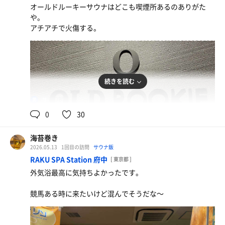
オールドルーキーサウナはどこも喫煙所あるのありがた
特製醤油ラーメンと四川麻婆豆腐
や。
サウナ後の辛いもの食べると発汗が凄いですね
アチアチで火傷する。
生ビール
続きを読む
108℃
男
0
30
海苔巻き
2026.05.13
1回目の訪問
サウナ飯
RAKU SPA Station 府中
[ 東京都 ]
あんかけもやし中華そば
外気浴最高に気持ちよかったです。
美味しい
競馬ある時に来たいけど混んでそうだな〜
おつまみセット