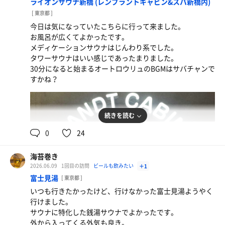
ライオンサウナ新橋 (レンブラントキャビン&スパ新橋内)
生ビール
[ 東京都 ]
今日は気になっていたこちらに行って来ました。
お風呂が広くてよかったです。
メディケーションサウナはじんわり系でした。
タワーサウナはいい感じであったまりました。
30分になると始まるオートロウリュのBGMはサバチャンで
すかね？
続きを読む
0
24
海苔巻き
2026.06.09
1回目の訪問
ビールも飲みたい
＋1
ホルモン定食
富士見湯
[ 東京都 ]
いつも行きたかったけど、行けなかった富士見湯ようやく
生ビール
行けました。
サウナに特化した銭湯サウナでよかったです。
外から入ってくる外気も良き。