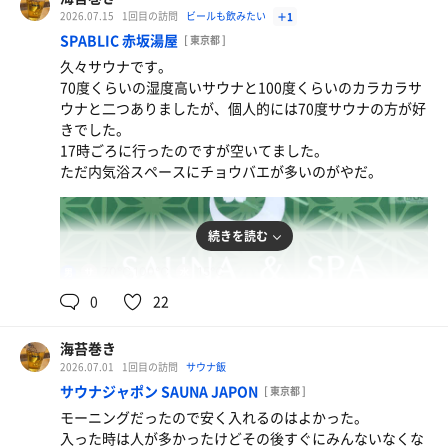
美味しい
2026.07.15
1回目の訪問
ビールも飲みたい
＋1
SPABLIC 赤坂湯屋
[ 東京都 ]
瓶ビール
久々サウナです。
70度くらいの湿度高いサウナと100度くらいのカラカラサ
ウナと二つありましたが、個人的には70度サウナの方が好
きでした。
17時ごろに行ったのですが空いてました。
ただ内気浴スペースにチョウバエが多いのがやだ。
続きを読む
70℃,100℃
15℃
男
0
22
海苔巻き
2026.07.01
1回目の訪問
サウナ飯
サウナジャポン SAUNA JAPON
[ 東京都 ]
酸辣湯麺
モーニングだったので安く入れるのはよかった。
どこもやっておらず
入った時は人が多かったけどその後すぐにみんないなくな