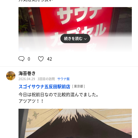
続きを読む
109℃
16℃
男
0
42
マグロ
海苔巻き
マグロ美味しい
2026.04.29
3回目の訪問
サウナ飯
スゴイサウナ五反田駅前店
[ 東京都 ]
今日は祝前日なので比較的混んでました。
アツアツ！！