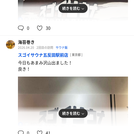
続きを読む
65℃
15℃
男
0
30
海苔巻き
味噌ラーメン
2026.04.20
2回目の訪問
サウナ飯
美味しい！！
スゴイサウナ五反田駅前店
[ 東京都 ]
今日もあまみ沢山出ました！
良き！
続きを読む
65℃
17℃
男
0
41