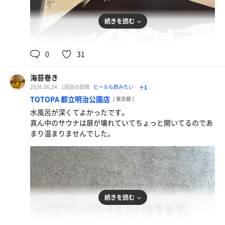
続きを読む
65℃
16℃
男
0
31
海苔巻き
2026.06.24
1回目の訪問
ビールも飲みたい
＋1
細麺
TOTOPA 都立明治公園店
[ 東京都 ]
食べる前に撮るの忘れたので完食後
水風呂が深くてよかったです。
真ん中のサウナは扉が壊れていてちょっと開いてるのであ
まり温まりませんでした。
続きを読む
95℃,90℃,100℃
16℃,13℃
男