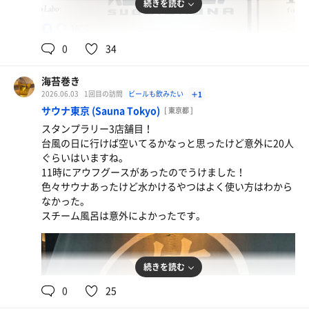
続きを読む
16℃
男
0
34
海苔巻き
2026.06.03
1回目の訪問
ビールも飲みたい
＋1
サウナ東京 (Sauna Tokyo)
[ 東京都 ]
スタンプラリー3店舗目！
台風の日に行けば空いてるかなっと思ったけど意外に20人
ぐらいはいますね。
11時にアウフグースがあったのでうけました！
色々サウナあったけど水かけるやつはよく使い方はわから
なかった。
スチーム風呂は意外によかったです。
続きを読む
0
25
生ビール