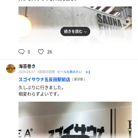
給水機
続きを読む
98℃
13℃
男
0
26
海苔巻き
2026.06.07
5回目の訪問
ビールも飲みたい
＋1
スゴイサウナ五反田駅前店
[ 東京都 ]
久しぶりに行きました。
相変わらずよいです。
生ビール
またキリンラガーでした。