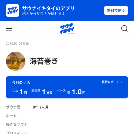
サウナイキタイのアプリ
無料で使う
地図からサウナが探せる！
2026.02.06 登録
海苔巻き
統計レポート
今月のサ活
1
1
1.0
サ活
施設数
ペース
回
施設
週
回
サウナ歴
0年 7ヶ月
ホーム
好きなサウナ
プロフィール