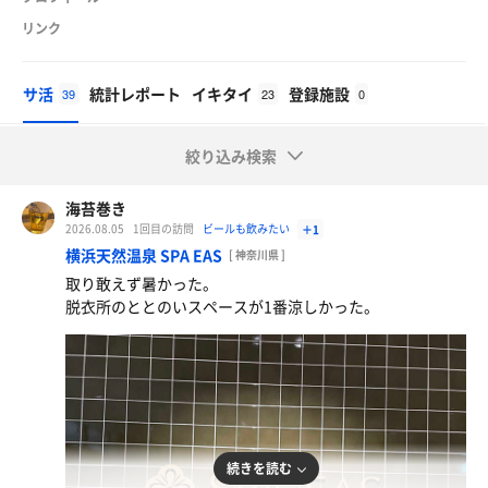
リンク
サ活
統計レポート
イキタイ
登録施設
39
23
0
絞り込み検索
海苔巻き
2026.08.05
1回目の訪問
ビールも飲みたい
＋1
横浜天然温泉 SPA EAS
[ 神奈川県 ]
取り敢えず暑かった。
脱衣所のととのいスペースが1番涼しかった。
続きを読む