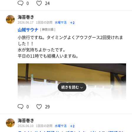
0
24
海苔巻き
ラーメン
2026.06.17
1回目の訪問
水曜サ活
＋2
山賊サウナ
[ 神奈川県 ]
浄水器
小旅行ですね。タイミングよくアウフグース2回受けれま
した！！
水が気持ちよかったです。
平日の11時でも結構人いますね。
続きを読む
90℃,90℃
19℃
共
用
0
29
海苔巻き
ランプ1ポンド
2026.06.10
1回目の訪問
水曜サ活
＋2