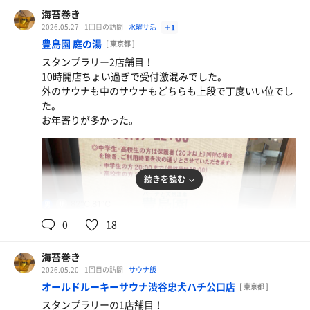
豚もやし中華そば 大盛り
海苔巻き
2026.05.27
1回目の訪問
水曜サ活
＋1
生ビール
豊島園 庭の湯
[ 東京都 ]
スタンプラリー2店舗目！
10時開店ちょい過ぎで受付激混みでした。
外のサウナも中のサウナもどちらも上段で丁度いい位でし
た。
お年寄りが多かった。
続きを読む
82℃,81℃
男
0
18
海苔巻き
2026.05.20
1回目の訪問
サウナ飯
オールドルーキーサウナ渋谷忠犬ハチ公口店
[ 東京都 ]
スタンプラリーの1店舗目！