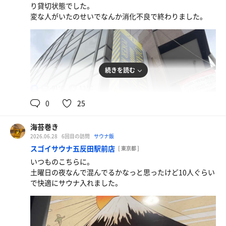
り貸切状態でした。
瓶ビール
変な人がいたのせいでなんか消化不良で終わりました。
続きを読む
91℃
13℃
男
0
25
海苔巻き
2026.06.28
6回目の訪問
サウナ飯
スゴイサウナ五反田駅前店
[ 東京都 ]
いつものこちらに。
中華風冷奴
土曜日の夜なんで混んでるかなっと思ったけど10人ぐらい
美味しい
で快適にサウナ入れました。
生ビール