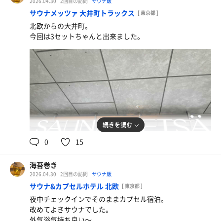
2026.04.30
2回目の訪問
サウナ飯
サウナメッツァ 大井町トラックス
[ 東京都 ]
北欧からの大井町。
今回は3セットちゃんと出来ました。
続きを読む
0
15
次世代ハラミ
おおきい
海苔巻き
2026.04.30
2回目の訪問
サウナ飯
サウナ&カプセルホテル 北欧
[ 東京都 ]
夜中チェックインでそのままカプセル宿泊。
改めてよきサウナでした。
外気浴気持ち良い〜