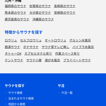
九州・沖縄
福岡県のサウナ
佐賀県のサウナ
長崎県のサウナ
熊本県のサウナ
大分県のサウナ
宮崎県のサウナ
鹿児島県のサウナ
沖縄県のサウナ
特徴からサウナを探す
ロウリュ
セルフロウリュ
オートロウリュ
グルシン水風呂
銭湯サウナ
ボナサウナ
サウナ室テレビ無し
バイブラ水風呂
タトゥーOK
カプセルホテル有り
作業スペース有り
テントサウナ
サウナ小屋
湖が水風呂
プライベートサウナ
サウナを探す
サ活
サウナ検索
サ活一覧
泊まれるサウナ検索
地図から検索