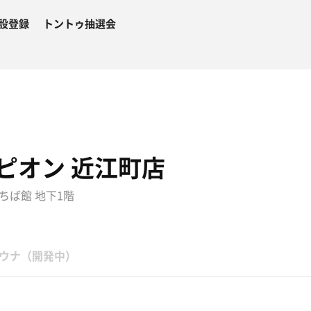
設登録
トントゥ抽選会
ピオン 近江町店
ちば館 地下1階
ウナ（開発中）