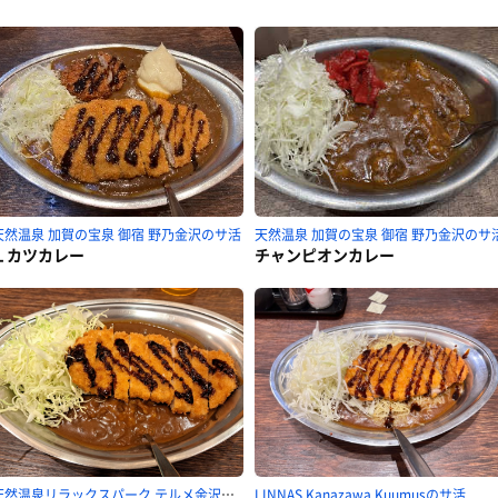
天然温泉 加賀の宝泉 御宿 野乃金沢のサ活
天然温泉 加賀の宝泉 御宿 野乃金沢のサ
Ｌカツカレー
チャンピオンカレー
天然温泉リラックスパーク テルメ金沢のサ活
LINNAS Kanazawa Kuumusのサ活