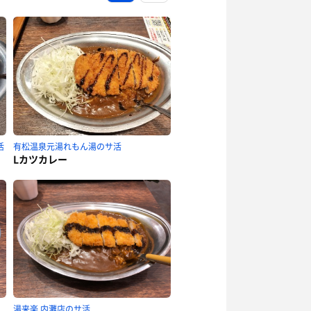
活
有松温泉元湯れもん湯のサ活
Lカツカレー
湯来楽 内灘店のサ活