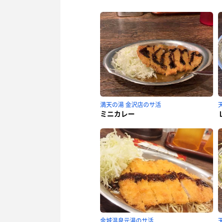
満天の湯 金沢店のサ活
ミニカレー
金城温泉元湯のサ活