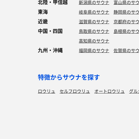
北陸・甲信越
新潟県のサウナ
富山県のサ
東海
岐阜県のサウナ
静岡県のサ
近畿
滋賀県のサウナ
京都府のサ
中国・四国
鳥取県のサウナ
島根県のサ
高知県のサウナ
九州・沖縄
福岡県のサウナ
佐賀県のサ
特徴からサウナを探す
ロウリュ
セルフロウリュ
オートロウリュ
グル
作業スペース有り
テントサウナ
サウナ小屋
湖