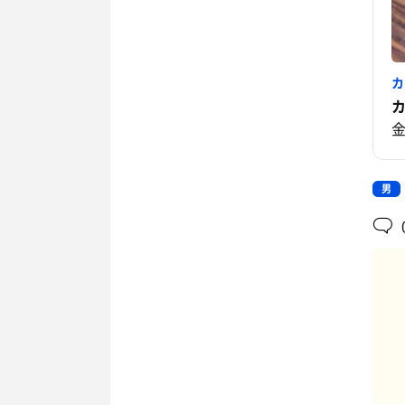
カ
カ
金
男