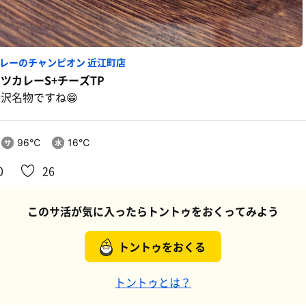
レーのチャンピオン 近江町店
ツカレーS+チーズTP
沢名物ですね😁
96℃
16℃
0
26
このサ活が気に入ったらトントゥをおくってみよう
トントゥをおくる
トントゥとは？