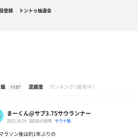
設登録
トントゥ抽選会
β
ナ飯
混雑度
ランキング
(
開発中
)
1137
まーくん@サブ3.75サウランナー
2023.10.29
2
回目の訪問
サウナ飯
マラソン後は約1年ぶりの