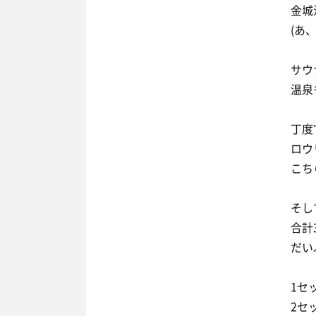
金城
(あ
サウ
温泉
丁度
ロウ
こち
そし
合計
だい
1セ
2セ