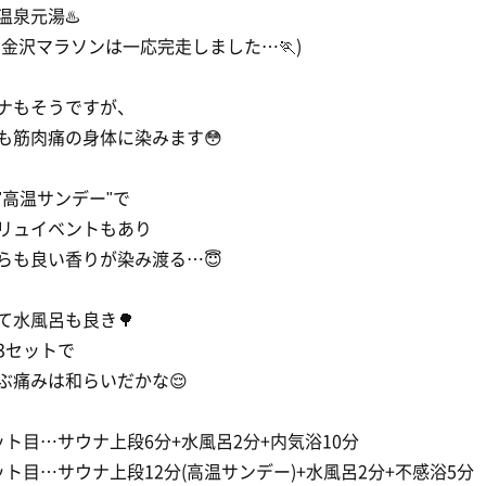
温泉元湯♨️
、金沢マラソンは一応完走しました…🏃)
ナもそうですが、
も筋肉痛の身体に染みます😳
"高温サンデー"で
リュイベントもあり
らも良い香りが染み渡る…😇
て水風呂も良き🌳
3セットで
ぶ痛みは和らいだかな😌
ット目…サウナ上段6分+水風呂2分+内気浴10分
ット目…サウナ上段12分(高温サンデー)+水風呂2分+不感浴5分