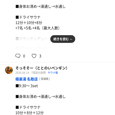
一ヶ月ぶりの阪神サウナ。
■身体お清め→湯通し→水通し
空いていてゆったりサ活を楽しむ。
はっきり言うてバッチリ整ったー、お〜ん！
■ドライサウナ
12分＋10分+8分
+7名 +5名 +4名（最大人数）
■マウンテンデュー
続きを読む
105℃
18℃
男
【外気温】19.3℃
0
3
【 風 】微風
そっそそー（ととのいペンギン）
【整い度】☆☆☆☆（4.0/5.0）
2026.06.14
7回目の訪問
サウナ飯
刺身盛り合わせ、とうきび天、ザンギ
極楽湯 名取店
[ 宮城県 ]
生ビール
【一言】
■9:30〜 3set
サクッと3set。
坐禅スペースで外気浴が最近のお気に入り。
麦茶
煮卵ラーメン
■身体お清め→湯通し→水通し
バッチリ整ったー！
麦茶
■ドライサウナ
10分＋8分＋12分