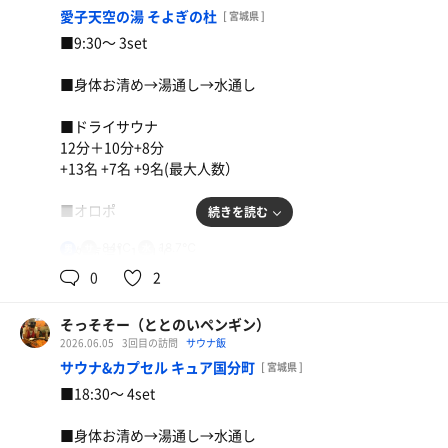
鬼おろし豚しゃぶぶっかけ、天ぷら
愛子天空の湯 そよぎの杜
[ 宮城県 ]
【一言】
■9:30〜 3set
朝ウナ3set。
麦茶
今日はサ室温度がマイルド⁈
■身体お清め→湯通し→水通し
外気温も比較的低くて良き。
バッチリ整ったー！
■ドライサウナ
12分＋10分+8分
+13名 +7名 +9名(最大人数）
■オロポ
続きを読む
84℃
18.7℃
男
【外気温】15.1℃
0
2
【 風 】微風
そっそそー（ととのいペンギン）
【整い度】☆☆☆☆（4.0/5.0）
舟盛定食
2026.06.05
3回目の訪問
サウナ飯
サウナ&カプセル キュア国分町
[ 宮城県 ]
【一言】
麦茶
■18:30〜 4set
朝ウナ3set。
気温も低く、霧雨で外気浴は最高に気持ち良い。
■身体お清め→湯通し→水通し
バッチリ整ったー！