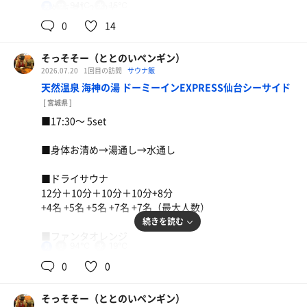
94℃
15℃
男
【外気温】22.2℃
0
14
【 風 】微風
そっそそー（ととのいペンギン）
【整い度】☆☆☆⭐︎（3.5/5.0）
2026.07.20
1回目の訪問
サウナ飯
天然温泉 海神の湯 ドーミーインEXPRESS仙台シーサイド
【一言】
[ 宮城県 ]
朝ウナ3set。
■17:30〜 5set
夏とは思えない気温と雨で整い促進。
うな牛得盛、チョレギサラダ冷汁セット
今日は水風呂も心なしか冷え冷え。
■身体お清め→湯通し→水通し
バッチリ整ったー！
麦茶
■ドライサウナ
12分＋10分＋10分＋10分+8分
+4名 +5名 +5名 +7名 +7名（最大人数）
続きを読む
■ファンタオレンジ
94℃
19℃
男
【外気温】32.1℃
0
0
【 風 】微風
そっそそー（ととのいペンギン）