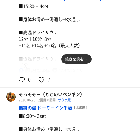
【一言】
■15:30〜 4set
昨日に引き続きニュージャパンさんにて朝ウナ。
外気浴は行わず、水風呂前で内気浴。
■身体お清め→湯通し→水通し
意外と空気が冷たくてアリかも。
チキンクリームパスタ
朝からバッチリ整ったー！
■高温ドライサウナ
さぁ、みな麺食べて仙台に帰ろう。
麦茶
12分＋10分+8分
+11名 +14名 +10名（最大人数）
■低温ドライサウナ
続きを読む
15分
74℃,85℃
17.4℃,12.7℃
男
+4名（最大人数）
0
7
■CCレモン
冷やし明太クリームうどん、天ぷら
そっそそー（ととのいペンギン）
【外気温】℃
2026.06.28
2回目の訪問
サウナ飯
麦茶
鶴舞の湯 ドーミーイン千歳
[ 北海道 ]
【 風 】無風
■8:00〜 3set
【整い度】☆☆☆☆⭐︎（4.5/5.0）
■身体お清め→湯通し→水通し
【一言】