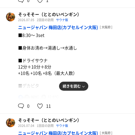
0
1
【 風 】微風
そっそそー（ととのいペンギン）
【整い度】☆☆☆⭐︎（3.5/5.0）
2026.07.05
2回目の訪問
サウナ飯
ニュージャパン 梅田店(カプセルイン大阪)
[ 大阪府 ]
【一言】
■8:30〜 3set
朝ウナ3set。
程よく整ったー！
台湾ラーメン イタリアン
■身体お清め→湯通し→水通し
麦茶
■ドライサウナ
12分＋10分＋8分
+10名 +10名 +8名（最大人数）
■デカビタ
続きを読む
87℃
12.6℃
男
【外気温】ー
0
11
【 風 】ー
そっそそー（ととのいペンギン）
【整い度】☆☆☆☆（4.0/5.0）
2026.07.04
1回目の訪問
サウナ飯
ニュージャパン 梅田店(カプセルイン大阪)
[ 大阪府 ]