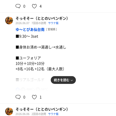
0
4
【 風 】微風
そっそそー（ととのいペンギン）
【整い度】☆☆☆⭐︎（3.5/5.0）
特うな牛、豚汁サラダセット
2026.06.07
7回目の訪問
サウナ飯
ゆ〜とぴあ仙台南
[ 宮城県 ]
【一言】
麦茶
■9:30〜 3set
朝ウナ3set。
外気浴のデッキチェアが日焼け族に占領されている。
■身体お清め→湯通し→水通し
それでもなんとか整ったー！
■ユーフォリア
10分＋10分+10分
+8名 +16名 +12名（最大人数）
■リアルゴールド
続きを読む
80℃
16℃
男
【外気温】15.5℃
0
1
【 風 】微風
そっそそー（ととのいペンギン）
【整い度】☆☆☆☆（4.0/5.0）
2026.06.06
2回目の訪問
サウナ飯