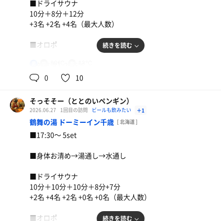
■ドライサウナ
知人に会うため大阪へ。
10分＋8分＋12分
宿泊先から徒歩すぐのニュージャパンさん。
+3名 +2名 +4名（最大人数）
大阪時代は行けずじまいに終わったが、ようやく初訪問。
■オロポ
続きを読む
◆サ室
①高温サウナ
80℃
13℃
男
【外気温】20.5℃
・Ｌ字型の3段式(8×3+5×3）の定員39名
0
10
・室温は85℃とマイルド目
【 風 】微風
・座幅は各段広めでゆったり
・30分おきにオートロウリュウあり
そっそそー（ととのいペンギン）
【整い度】☆☆☆☆（4.0/5.0）
・照明暗めで良き
2026.06.27
1回目の訪問
ビールも飲みたい
＋1
②低温サウナ
鶴舞の湯 ドーミーイン千歳
[ 北海道 ]
【一言】
らーめんmicro世界一厚切り
・不規則な配置
■17:30〜 5set
朝ウナ3set。
・20人くらいは入れそうなサイズ感
やっぱり北海道っていいですね。
麦茶
・室温は75℃程
■身体お清め→湯通し→水通し
朝からしみじみそう思ったサウナ時間。
・ゆっくりじっくり入るにはもってこい
バッチリ整ったー！
・照明暗め、TVなしで瞑想出来る
■ドライサウナ
◆水風呂
10分＋10分＋10分＋8分+7分
・サ室前に2つ、水温は13℃弱と18℃弱
+2名 +4名 +2名 +0名 +0名（最大人数）
・プール、露天スペースに壺水風呂もあり
◆整いスペース
■オロポ
続きを読む