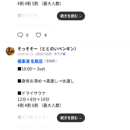
4割 4割 5割 （最大人数）
■デカビタ
続きを読む
88℃
17℃
男
【外気温】21.3℃
0
4
【 風 】微風
そっそそー（ととのいペンギン）
【整い度】☆☆☆⭐︎（3.5/5.0）
2026.06.13
6回目の訪問
サウナ飯
ドロおまラーメン
極楽湯 名取店
[ 宮城県 ]
【一言】
■10:00〜 3set
朝ウナ3set。
麦茶
昨日に引き続き、外気浴のデッキチェアは
■身体お清め→湯通し→水通し
日焼け族で満員御礼…。
それでも今日も何とか整ったー！
■ドライサウナ
12分＋8分＋10分
4割 4割 6割 （最大人数）
■三ツ矢サイダー
続きを読む
86℃
17℃
男
【外気温】21.6℃