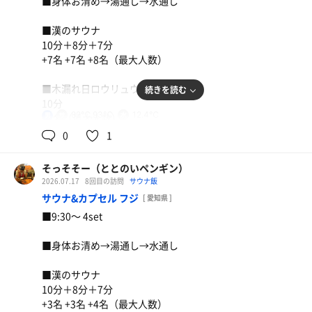
■身体お清め→湯通し→水通し
・露天風呂スペースが広く座れる場所は困らない
【一言】
■漢のサウナ
名古屋で散々楽しんだ4日間、旅立ちの朝。
水風呂がぬるいのは難点も他は大満足。
10分＋8分＋7分
朝ウナ3set。
寒い季節ならば間違いなさそうな印象。
+7名 +7名 +8名（最大人数）
地下帝国を堪能して名古屋に別れを告げる。
まずまず整ったー！
バッチリ整ったー！
■木漏れ日ロウリュウ
続きを読む
10分
82℃,93℃
12.4℃
男
+1名（最大人数）
0
1
■マッチ
そっそそー（ととのいペンギン）
【外気温】－
2026.07.17
8回目の訪問
サウナ飯
サウナ&カプセル フジ
[ 愛知県 ]
【 風 】－
■9:30〜 4set
【整い度】☆☆☆☆（4.0/5.0）
■身体お清め→湯通し→水通し
【一言】
■漢のサウナ
朝ウナに引き続き、夜の飲み会前に再訪。
10分＋8分＋7分
4set完了、ビールを最高の状態で飲む下準備完了。
+3名 +3名 +4名（最大人数）
あぁ、整ったー！