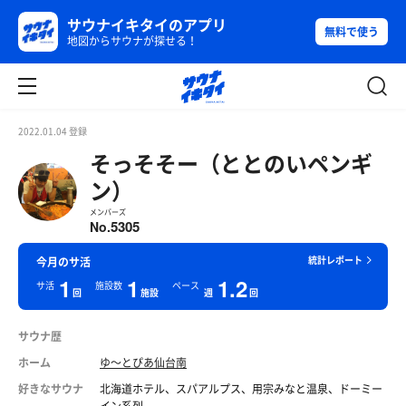
サウナイキタイのアプリ
無料で使う
地図からサウナが探せる！
2022.01.04 登録
そっそそー（ととのいペンギ
ン）
メンバーズ
5305
No.
統計レポート
今月のサ活
1
1
1.2
サ活
施設数
ペース
回
施設
週
回
サウナ歴
ホーム
ゆ〜とぴあ仙台南
好きなサウナ
北海道ホテル、スパアルプス、用宗みなと温泉、ドーミー