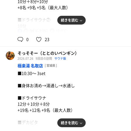
10分＋8分+10分
空いているし快適。
+8名 +9名 +5名（最大人数）
バッチリ整ったー！
■ドライサウナ②
続きを読む
10分
84℃,94℃
15.6℃
男
+1名（最大人数）
0
23
■デカビタ
そっそそー（ととのいペンギン）
【外気温】21.0℃
2026.07.26
9回目の訪問
サウナ飯
極楽湯 名取店
[ 宮城県 ]
【 風 】微風
■10:30〜 3set
【整い度】☆☆☆☆（4.0/5.0）
■身体お清め→湯通し→水通し
【一言】
■ドライサウナ
久しぶりのサウナキュア。
12分＋10分＋8分
雨と低温で整い促進。
+19名 +12名 +9名（最大人数）
バッチリ整ったー！
■デカビタ
続きを読む