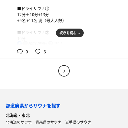
■ドライサウナ①
12分＋10分+13分
+9名 +11名 満（最大人数）
■ドライサウナ②
続きを読む
10分
82℃,90℃
16℃
男
+2名（最大人数）
0
3
■マウンテンデュー
【外気温】14.1℃
麦とろ牛皿御膳、冷汁変更
【 風 】微風
麦茶
【整い度】☆☆☆☆（4.0/5.0）
【一言】
都道府県からサウナを探す
早く仕事が終わったのでサウナチャーンス。
北海道・東北
計4set、一週間お疲れ様でした。
北海道のサウナ
青森県のサウナ
岩手県のサウナ
バッチリ整ったー！