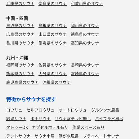
兵庫県のサウナ
奈良県のサウナ
和歌山県のサウナ
中国・四国
鳥取県のサウナ
島根県のサウナ
岡山県のサウナ
広島県のサウナ
山口県のサウナ
徳島県のサウナ
ダブルチキンカレー
香川県のサウナ
愛媛県のサウナ
高知県のサウナ
麦茶
九州・沖縄
福岡県のサウナ
佐賀県のサウナ
長崎県のサウナ
熊本県のサウナ
大分県のサウナ
宮崎県のサウナ
鹿児島県のサウナ
沖縄県のサウナ
特徴からサウナを探す
ロウリュ
セルフロウリュ
オートロウリュ
グルシン水風呂
銭湯サウナ
ボナサウナ
サウナ室テレビ無し
バイブラ水風呂
タトゥーOK
カプセルホテル有り
作業スペース有り
テントサウナ
サウナ小屋
湖が水風呂
プライベートサウナ