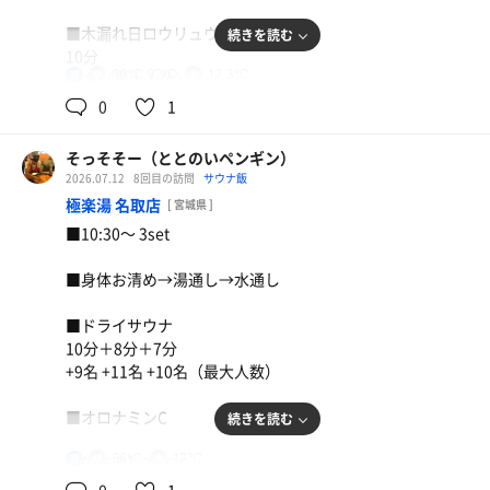
■木漏れ日ロウリュウ
続きを読む
10分
80℃,92℃
12.3℃
男
+3名（最大人数）
0
1
■マッチ
そっそそー（ととのいペンギン）
【外気温】－
2026.07.12
8回目の訪問
サウナ飯
極楽湯 名取店
[ 宮城県 ]
【 風 】－
■10:30〜 3set
【整い度】☆☆☆☆（4.0/5.0）
ネギみそらーめん 煮卵トッピング
■身体お清め→湯通し→水通し
わらじとんかつ御膳
【一言】
麦茶
■ドライサウナ
明日のゴルフに備えて昨晩名古屋入り。
麦茶
10分＋8分＋7分
朝起きて朝ウナ3set。
+9名 +11名 +10名（最大人数）
久しぶりのサウナフジ、最高！
バッチリ整ったー
■オロナミンC
続きを読む
88℃
17℃
男
【外気温】23.8℃