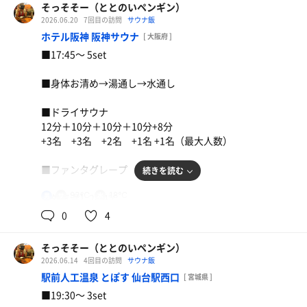
そっそそー（ととのいペンギン）
【整い度】☆☆☆☆（4.0/5.0）
◆整いスペース
2026.06.20
7回目の訪問
サウナ飯
肉盛り温泉たまご豚丼
・露天スペースに脚置き付整い椅子4脚
ホテル阪神 阪神サウナ
[ 大阪府 ]
【一言】
・半外気浴チックも扇風機あり
■17:45〜 5set
もはや昼ウナ3set。
麦茶
大阪生活を思い出して懐かしくなる。
オープン間もないドーミーインは初。
■身体お清め→湯通し→水通し
水風呂も復活したのか、並々張られていて
特別感も相まってバッチリ整ったー！
オーバーフロー中。
■ドライサウナ
この時はまだ、帰りのフライトがとんでもない
12分＋10分＋10分＋10分+8分
ことになるなど露知らず…。
+3名 +3名 +2名 +1名 +1名（最大人数）
バッチリ整ったのであった！
■ファンタグレープ
続きを読む
93℃
18℃
男
【外気温】24.4℃
0
4
全部のせ特濃つけ麺大
【 風 】微風
そっそそー（ととのいペンギン）
麦茶
【整い度】☆☆☆☆⭐︎（4.5/5.0）
2026.06.14
4回目の訪問
サウナ飯
駅前人工温泉 とぽす 仙台駅西口
[ 宮城県 ]
【一言】
■19:30〜 3set
改悪の名高いSFC修行で大阪泊。