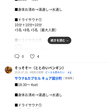
■身体お清め→湯通し→水通し
■ドライサウナ①
10分＋10分+10分
+5名 +8名 +5名（最大人数）
■ドライサウナ②
続きを読む
10分
82℃,92℃
15.8℃
男
+1名（最大人数）
0
4
■デカビタ
そっそそー（ととのいペンギン）
【外気温】20.0℃
2026.07.26
4回目の訪問
ビールも飲みたい
＋1
サウナ&カプセル キュア国分町
[ 宮城県 ]
【 風 】微風
■18:30〜 4set
【整い度】☆☆☆☆（4.0/5.0）
■身体お清め→湯通し→水通し
【一言】
■ドライサウナ①
小雨降る中4set。