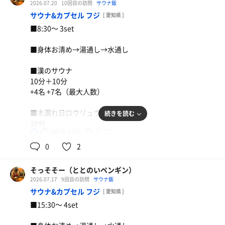
2026.07.20
10回目の訪問
サウナ飯
【整い度】☆☆☆⭐︎（3.5/5.0）
サウナ&カプセル フジ
[ 愛知県 ]
■8:30〜 3set
【一言】
名古屋から仙台に戻り、アウトレットへ。
餃子、極王唐揚、キムチ炒飯
■身体お清め→湯通し→水通し
その後初訪問のこちらへ。
サッポロclassic
施設概要は以下の通り。
■漢のサウナ
10分＋10分
麦茶
◆サ室
+4名 +7名（最大人数）
・3段式(7名)+2段式（9名）のL字型、定員16名
・温度は94℃とらしいカラカラ系
■木漏れ日ロウリュウ
続きを読む
・座幅はまずまず広めで胡座◯
10分
80℃,91℃
12.2℃
男
+4名（最大人数）
0
2
◆水風呂
■マッチ
・サ室と露天風呂の動線上
・水温は20℃弱とやや残念な冷たさ
そっそそー（ととのいペンギン）
【外気温】－
・2人ギリギリ入れるかなという狭めなサイズ
2026.07.17
9回目の訪問
サウナ飯
旨塩うどん、天ぷら
サウナ&カプセル フジ
[ 愛知県 ]
【 風 】－
◆整いスペース
■15:30〜 4set
麦茶
・露天スペースに脚置き付整い椅子4脚
【整い度】☆☆☆☆（4.0/5.0）
・内風呂にも整い椅子あり