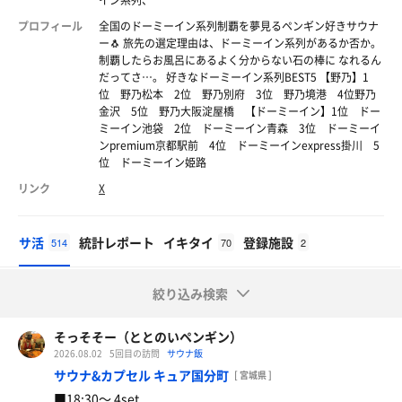
イン系列、
プロフィール
全国のドーミーイン系列制覇を夢見るペンギン好きサウナ
ー🐧 旅先の選定理由は、ドーミーイン系列があるか否か。
制覇したらお風呂にあるよく分からない石の棒に なれるん
だってさ…。 好きなドーミーイン系列BEST5 【野乃】1
位 野乃松本 2位 野乃別府 3位 野乃境港 4位野乃
金沢 5位 野乃大阪淀屋橋 【ドーミーイン】1位 ドー
ミーイン池袋 2位 ドーミーイン青森 3位 ドーミーイ
ンpremium京都駅前 4位 ドーミーインexpress掛川 5
位 ドーミーイン姫路
リンク
X
サ活
統計レポート
イキタイ
登録施設
514
70
2
絞り込み検索
そっそそー（ととのいペンギン）
2026.08.02
5回目の訪問
サウナ飯
サウナ&カプセル キュア国分町
[ 宮城県 ]
■18:30〜 4set