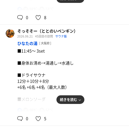
・1〜3F各階にに整い椅子、チェアが充実
・外気浴よりもプールでぷかぷか水中浴が
82℃
13℃
男
【外気温】20.3℃
個人的には好み
0
8
【 風 】微風
名古屋のサウナフジを思い出すプールでの
そっそそー（ととのいペンギン）
水中浴は最高の整い時間。
【整い度】☆☆☆☆⭐︎（4.5/5.0）
2026.06.21
45回目の訪問
サウナ飯
人気だけに混んでいるのかと構えていたが
ひなたの湯
スムーズに4set完了。
[ 大阪府 ]
【一言】
バッチリ整ったー！
■11:45〜 3set
SFC修行で千歳で一泊。
オープン間もないドーミーイン千歳へ。
■身体お清め→湯通し→水通し
施設概要は以下の通り。
■ドライサウナ
◆サ室
12分＋10分＋8分
・3段式(6×2+4)の定員16名
+6名 +6名 +4名（最大人数）
・温度は82℃とらしくないマイルドさも湿気充分
・座幅は1、2段目は広めでゆったり
■メロンソーダ
続きを読む
・オープン間もないピカピカのサ室内
88℃
17℃
男
【外気温】28.2℃
◆水風呂
0
5
・サ室前、深さと広さが両立
【 風 】強風
・水温は13℃とキンキンに冷えてやがる