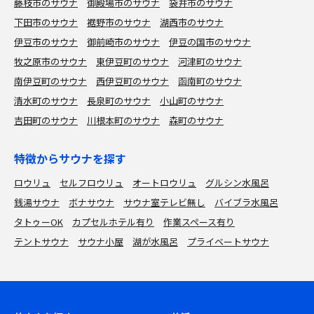
藤枝市のサウナ
御殿場市のサウナ
袋井市のサウナ
下田市のサウナ
裾野市のサウナ
湖西市のサウナ
伊豆市のサウナ
御前崎市のサウナ
伊豆の国市のサウナ
牧之原市のサウナ
東伊豆町のサウナ
河津町のサウナ
南伊豆町のサウナ
西伊豆町のサウナ
函南町のサウナ
清水町のサウナ
長泉町のサウナ
小山町のサウナ
吉田町のサウナ
川根本町のサウナ
森町のサウナ
特徴からサウナを探す
ロウリュ
セルフロウリュ
オートロウリュ
グルシン水風呂
銭湯サウナ
ボナサウナ
サウナ室テレビ無し
バイブラ水風呂
タトゥーOK
カプセルホテル有り
作業スペース有り
テントサウナ
サウナ小屋
湖が水風呂
プライベートサウナ