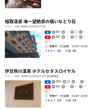
稲取温泉 海一望絶景の宿いなとり荘
ホテル・旅館 - 静岡県 賀茂郡東伊豆町
80
男
86
女
-
営業中 （大浴場） 15:00〜24:00
イキタイ
サ活
26
85
伊豆熱川温泉 ホテルセタスロイヤル
ホテル・旅館 - 静岡県 賀茂郡東伊豆町
宿泊者限定
100
21
男
90
女
-
営業中 （大浴場） 15:00〜24:00
イキタイ
サ活
24
33