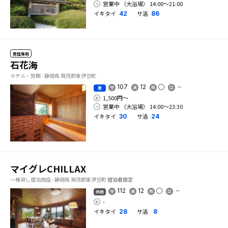
営業中 （大浴場） 14:00〜21:00
イキタイ
サ活
42
86
男性専用
石花海
ホテル・旅館 - 静岡県 賀茂郡東伊豆町
107
12
男
1,500円〜
営業中 （大浴場） 14:00〜23:30
イキタイ
サ活
30
24
マイグレCHILLAX
一棟貸し宿泊施設 - 静岡県 賀茂郡東伊豆町
宿泊者限定
112
12
共用
-
イキタイ
サ活
28
8