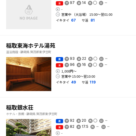
97
14
女
-
営業中 （大浴場） 15:00〜翌01:00
イキタイ
サ活
67
81
稲取東海ホテル湯苑
温浴施設 - 静岡県 賀茂郡東伊豆町
93
22
男
96
16
女
1,000円〜
営業中 15:00〜翌10:00
イキタイ
サ活
49
119
稲取銀水荘
ホテル・旅館 - 静岡県 賀茂郡東伊豆町
92
20
男
82
17.5
女
-