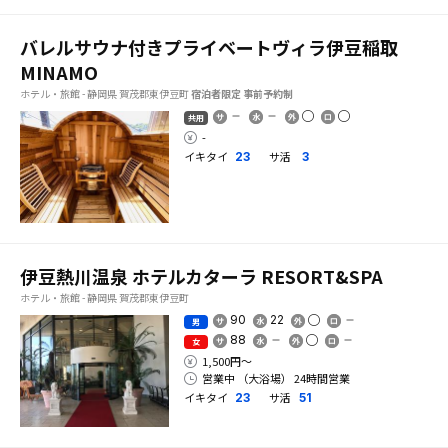
バレルサウナ付きプライベートヴィラ伊豆稲取
MINAMO
ホテル・旅館 - 静岡県 賀茂郡東伊豆町
宿泊者限定
事前予約制
共用
-
イキタイ
サ活
23
3
伊豆熱川温泉 ホテルカターラ RESORT&SPA
ホテル・旅館 - 静岡県 賀茂郡東伊豆町
90
22
男
88
女
1,500円〜
営業中 （大浴場） 24時間営業
イキタイ
サ活
23
51