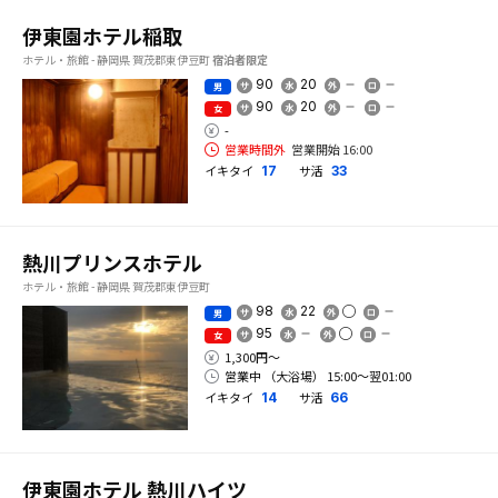
伊東園ホテル稲取
ホテル・旅館 - 静岡県 賀茂郡東伊豆町
宿泊者限定
90
20
男
90
20
女
-
営業時間外
営業開始 16:00
イキタイ
サ活
17
33
熱川プリンスホテル
ホテル・旅館 - 静岡県 賀茂郡東伊豆町
98
22
男
95
女
1,300円〜
営業中 （大浴場） 15:00〜翌01:00
イキタイ
サ活
14
66
伊東園ホテル 熱川ハイツ