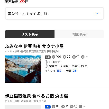
28
検索結果
件
並び順：
リスト表示
地図表示
ふみなや 伊豆 熱川サウナ小屋
ホテル・旅館 - 静岡県 賀茂郡東伊豆町
事前予約制
100
20
共用
2,500円〜
営業中 （大浴場） 09:00〜19:00
イキタイ
サ活
157
25
伊豆稲取温泉 食べるお宿 浜の湯
ホテル・旅館 - 静岡県 賀茂郡東伊豆町
85
21
男