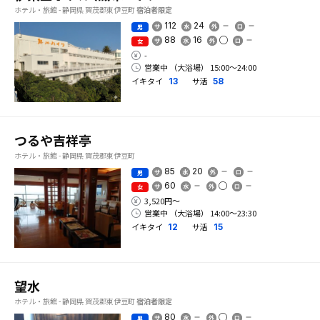
ホテル・旅館 - 静岡県 賀茂郡東伊豆町
宿泊者限定
112
24
男
88
16
女
-
営業中 （大浴場） 15:00〜24:00
イキタイ
サ活
13
58
つるや吉祥亭
ホテル・旅館 - 静岡県 賀茂郡東伊豆町
85
20
男
60
女
3,520円〜
営業中 （大浴場） 14:00〜23:30
イキタイ
サ活
12
15
望水
ホテル・旅館 - 静岡県 賀茂郡東伊豆町
宿泊者限定
80
男