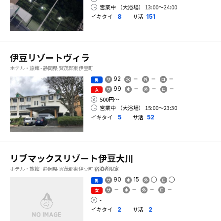
営業中 （大浴場） 13:00〜24:00
イキタイ
サ活
8
151
伊豆リゾートヴィラ
ホテル・旅館 - 静岡県 賀茂郡東伊豆町
92
男
99
女
500円〜
営業中 （大浴場） 15:00〜23:30
イキタイ
サ活
5
52
リブマックスリゾート伊豆大川
ホテル・旅館 - 静岡県 賀茂郡東伊豆町
宿泊者限定
90
15
男
女
-
イキタイ
サ活
2
2