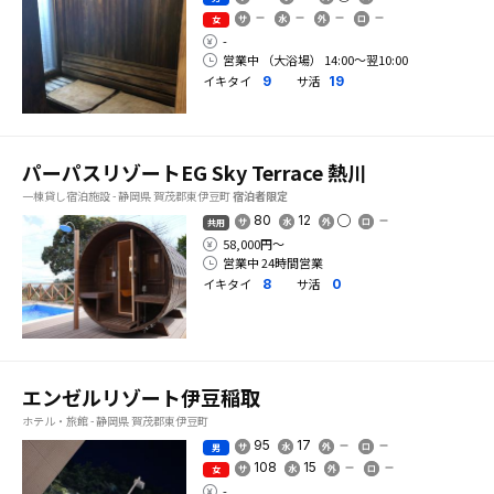
女
-
営業中 （大浴場） 14:00〜翌10:00
イキタイ
サ活
9
19
パーパスリゾートEG Sky Terrace 熱川
一棟貸し宿泊施設 - 静岡県 賀茂郡東伊豆町
宿泊者限定
80
12
共用
58,000円〜
営業中 24時間営業
イキタイ
サ活
8
0
エンゼルリゾート伊豆稲取
ホテル・旅館 - 静岡県 賀茂郡東伊豆町
95
17
男
108
15
女
-