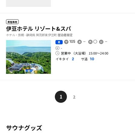
男性専用
伊豆ホテル リゾート&スパ
ホテル・旅館 - 静岡県 賀茂郡東伊豆町
宿泊者限定
105
男
-
営業中 （大浴場） 15:00〜24:00
イキタイ
サ活
2
10
1
2
サウナグッズ