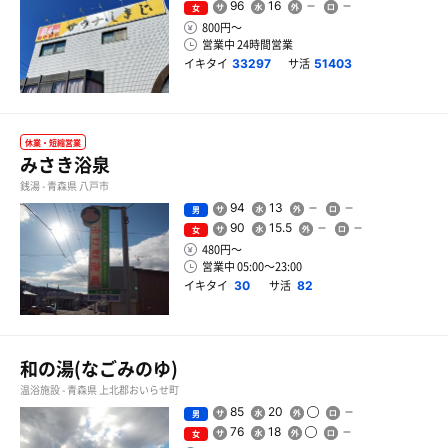
96
16
女
800円〜
営業中 24時間営業
イキタイ
サ活
33297
51403
休業・短縮営業
みさき浴泉
銭湯 - 青森県 八戸市
94
13
男
90
15.5
女
480円〜
営業中 05:00〜23:00
イキタイ
サ活
30
82
和の湯(なごみのゆ)
温浴施設 - 青森県 上北郡おいらせ町
85
20
男
76
18
女