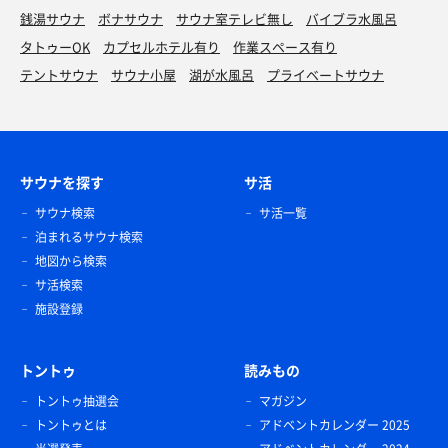
銭湯サウナ
ボナサウナ
サウナ室テレビ無し
バイブラ水風呂
タトゥーOK
カプセルホテル有り
作業スペース有り
テントサウナ
サウナ小屋
湖が水風呂
プライベートサウナ
サウナを探す
サ活
サウナ検索
サ活一覧
泊まれるサウナ検索
地図から検索
サ活検索
施設登録
トントゥ
読みもの
トントゥ抽選会
マガジン
トントゥとは
アドベントカレンダー 2025