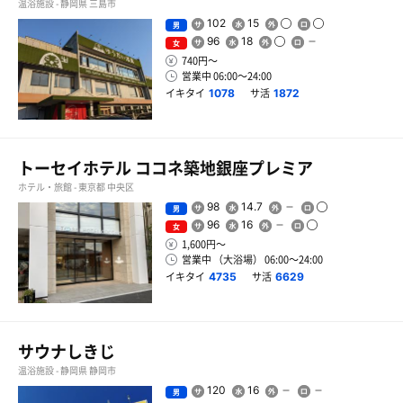
温浴施設 - 静岡県 三島市
102
15
男
96
18
女
740円〜
営業中 06:00〜24:00
イキタイ
サ活
1078
1872
トーセイホテル ココネ築地銀座プレミア
ホテル・旅館 - 東京都 中央区
98
14.7
男
96
16
女
1,600円〜
営業中 （大浴場） 06:00〜24:00
イキタイ
サ活
4735
6629
サウナしきじ
温浴施設 - 静岡県 静岡市
120
16
男