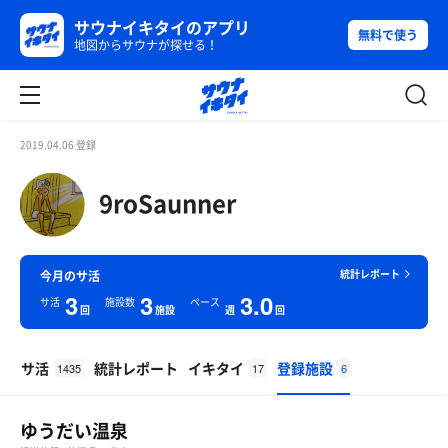
サウナイキタイのアプリ
無料で使う
地図からサウナが探せる！
2019.04.06 登録
9roSaunner
統計レポート
今月のサ活
3
3
3.0
サ活
施設数
ペース
回
施設
週
回
サ活
統計レポート
イキタイ
登録施設
1435
17
6
ゆうだい温泉