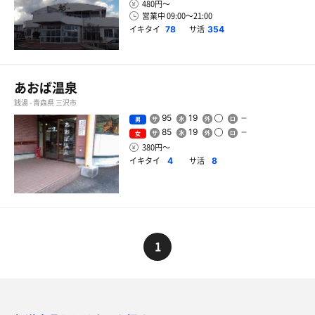
480円〜
営業中 09:00〜21:00
イキタイ
サ活
78
354
あおば温泉
銭湯 - 青森県 三沢市
95
19
男
85
19
女
380円〜
イキタイ
サ活
4
8
1