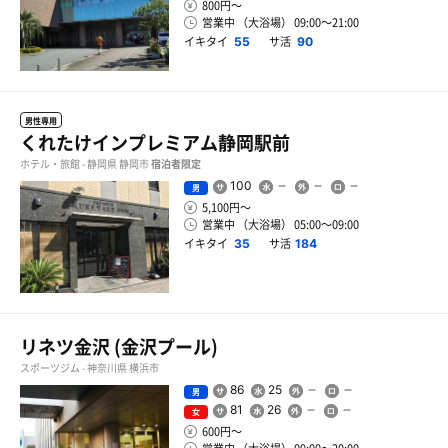
800円〜
営業中 （大浴場） 09:00〜21:00
イキタイ
サ活
55
90
男性専用
くれたけインプレミアム静岡駅前
ホテル・旅館 - 静岡県 静岡市
宿泊者限定
100
男
5,100円〜
営業中 （大浴場） 05:00〜09:00
イキタイ
サ活
35
184
リネツ金沢 (金沢プール)
スポーツジム - 神奈川県 横浜市
86
25
男
81
26
女
600円〜