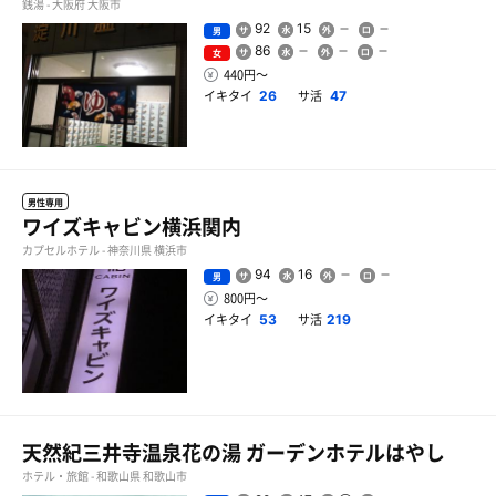
銭湯 - 大阪府 大阪市
92
15
男
86
女
440円〜
イキタイ
サ活
26
47
男性専用
ワイズキャビン横浜関内
カプセルホテル - 神奈川県 横浜市
94
16
男
800円〜
イキタイ
サ活
53
219
天然紀三井寺温泉花の湯 ガーデンホテルはやし
ホテル・旅館 - 和歌山県 和歌山市