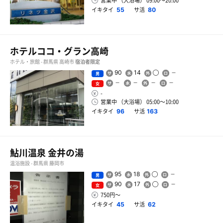
営業中 （大浴場） 09:00〜20:00
イキタイ
サ活
55
80
ホテルココ・グラン高崎
ホテル・旅館 - 群馬県 高崎市
宿泊者限定
90
14
男
女
-
営業中 （大浴場） 05:00〜10:00
イキタイ
サ活
96
163
鮎川温泉 金井の湯
温浴施設 - 群馬県 藤岡市
95
18
男
90
17
女
750円〜
イキタイ
サ活
45
62