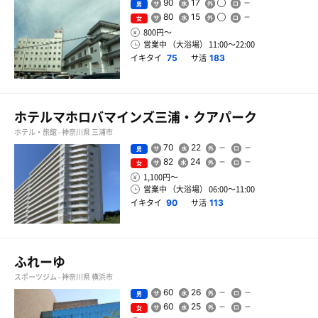
90
17
男
80
15
女
800円〜
営業中 （大浴場） 11:00〜22:00
イキタイ
サ活
75
183
ホテルマホロバマインズ三浦・クアパーク
ホテル・旅館 - 神奈川県 三浦市
70
22
男
82
24
女
1,100円〜
営業中 （大浴場） 06:00〜11:00
イキタイ
サ活
90
113
ふれーゆ
スポーツジム - 神奈川県 横浜市
60
26
男
60
25
女