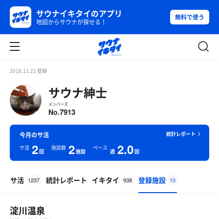
サウナイキタイのアプリ
無料で使う
地図からサウナが探せる！
2018.11.21 登録
サウナ紳士
メンバーズ
7913
No.
統計レポート
今月のサ活
2
2
2.0
サ活
施設数
ペース
回
施設
週
回
サ活
統計レポート
イキタイ
登録施設
1237
938
10
淀川温泉