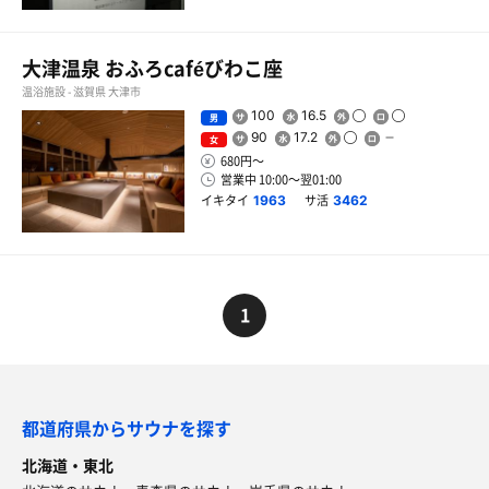
大津温泉 おふろcaféびわこ座
温浴施設 - 滋賀県 大津市
100
16.5
男
90
17.2
女
680円〜
営業中 10:00〜翌01:00
イキタイ
サ活
1963
3462
1
都道府県からサウナを探す
北海道・東北