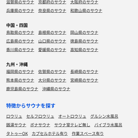
滋賀県のサウナ
京都府のサウナ
大阪府のサウナ
兵庫県のサウナ
奈良県のサウナ
和歌山県のサウナ
中国・四国
鳥取県のサウナ
島根県のサウナ
岡山県のサウナ
広島県のサウナ
山口県のサウナ
徳島県のサウナ
香川県のサウナ
愛媛県のサウナ
高知県のサウナ
九州・沖縄
福岡県のサウナ
佐賀県のサウナ
長崎県のサウナ
熊本県のサウナ
大分県のサウナ
宮崎県のサウナ
鹿児島県のサウナ
沖縄県のサウナ
特徴からサウナを探す
ロウリュ
セルフロウリュ
オートロウリュ
グルシン水風呂
銭湯サウナ
ボナサウナ
サウナ室テレビ無し
バイブラ水風呂
タトゥーOK
カプセルホテル有り
作業スペース有り