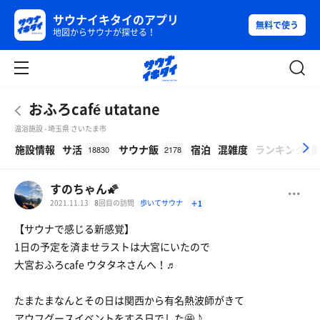
サウナイキタイのアプリ
無料で使う
地図からサウナが探せる！
おふろcafé utatane
温浴施設 - 埼玉県 さいたま市
β
施設情報
サ活
サウナ飯
宿泊
混雑度
ランキング
(
18830
2178
すのちゃん🌠
2021.11.13
8
回目の訪問
歩いてサウナ
＋1
【サウナで感じる新感覚】
1日の予定を済ませラストは大宮にいたので
大宮おふろcafe ウタタネさんへ！♬
たまたまなんとその日は関西から有名熱波師がきて
アウフグースイベントをする日でした🤩♪