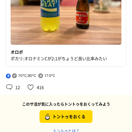
オロポ
ポカリ:オロナミンCが2:1がちょうど良い比率みたい
70℃,90℃
17.5℃
男
12
416
このサ活が気に入ったらトントゥをおくってみよう
トントゥをおくる
トントゥとは？