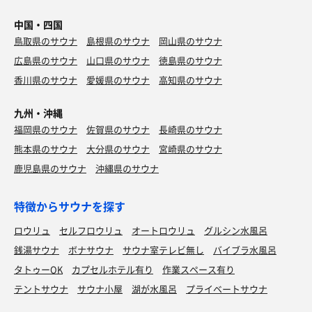
中国・四国
鳥取県のサウナ
島根県のサウナ
岡山県のサウナ
広島県のサウナ
山口県のサウナ
徳島県のサウナ
香川県のサウナ
愛媛県のサウナ
高知県のサウナ
九州・沖縄
福岡県のサウナ
佐賀県のサウナ
長崎県のサウナ
熊本県のサウナ
大分県のサウナ
宮崎県のサウナ
鹿児島県のサウナ
沖縄県のサウナ
特徴からサウナを探す
ロウリュ
セルフロウリュ
オートロウリュ
グルシン水風呂
銭湯サウナ
ボナサウナ
サウナ室テレビ無し
バイブラ水風呂
タトゥーOK
カプセルホテル有り
作業スペース有り
テントサウナ
サウナ小屋
湖が水風呂
プライベートサウナ