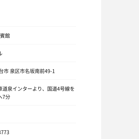
迎賓館
クアウト。
ル
台市 泉区市名坂南前49-1
車道泉インターより、国道4号線を
へ7分
3773