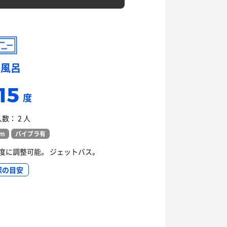
水風呂
15
度
数： 2 人
cm
バイブラ有
度に調整可能。 ジェットバス。
深の目安