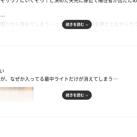
こそサウナにいくぞっ！と決めた矢先に身近で陽性者が出たた
い…
眠りから覚めてしまう…ッ！ と震える左腕を押さえながらサウ
続きを読む
サ活に「💡ﾋﾟｺｰﾝ！」ときて、朝イチで🏯を参拝したその足
た折に目を付けていたこちらの施設へ。
道を進み、サウナ付きの部屋がちょうど1室空いていたので迷わず
らい
く脱衣所ではなく浴室内に設置されたサウナで閉所恐怖症には
いが、なぜか入ってる最中ライトだけが消えてしまう…
すね…
には引き返せない！
イヤルを回し、広い風呂で湯浴みしつつ室温上昇を待つ。
続きを読む
し、満を辞して入室。
常ベルを押したくなる衝動を抑えたりと大変だったけど、何度
が出ない…