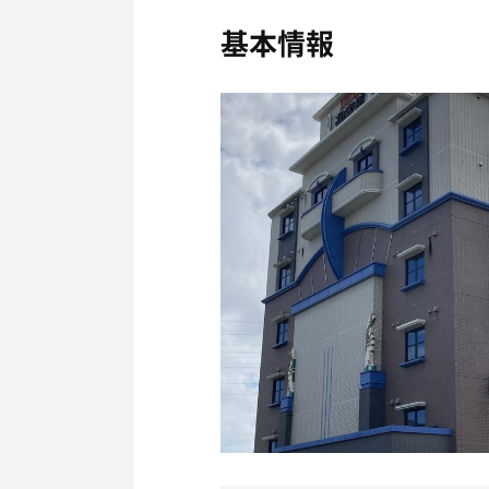
そこもむむむさん方式で
基本情報
ビチョビチョタオルを敷
これはキたね！得難いね✨
多方向シャワーで水浴びし
高っけえYO！🤣💸
だけどリフレッシュ出来たか