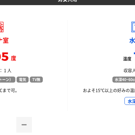
ナ室
05
度
温度
 1 人
収容人
トーン）
電気
TV無
水深40~60
0℃まで可。
およそ15℃以上の好みの温
水