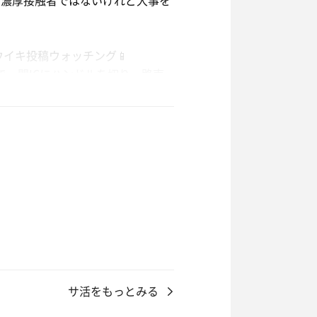
め濃厚接触者ではないけれど大事を
イキ投稿ウォッチング📱
で一関ICにハンドルを切り一路南
IN🏩✨
ギリギリアウトな狭さ…
かセットを重ねているうちに室温
サ活をもっとみる