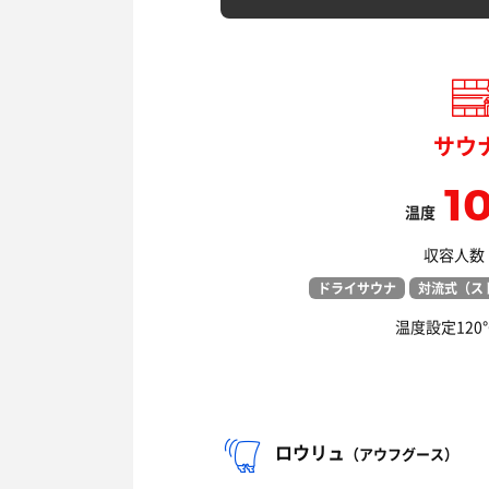
サウ
1
温度
収容人数：
ドライサウナ
対流式（ス
温度設定12
ロウリュ
（アウフグース）