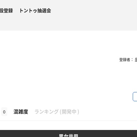
設登録
トントゥ抽選会
感
登録者：
β
混雑度
ランキング
(
開発中
)
0
男女共用