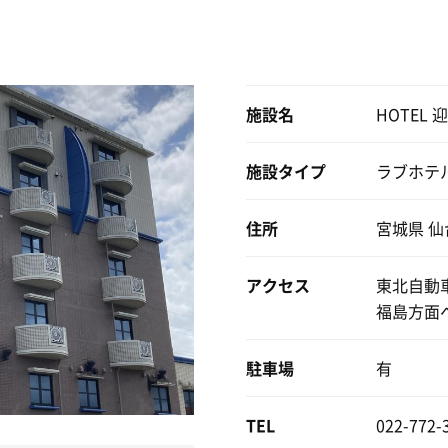
解決。
いたら汗が！あまみが！捗る！はかどる！
施設名
HOTEL 
た後ベッドで爆睡を挟みつつ3Fを満喫してホクホクとチェッ
施設タイプ
ラブホテ
住所
宮城県 仙
らヨシ！👍🏻
アクセス
東北自動
福島方面
駐車場
有
TEL
022-772-