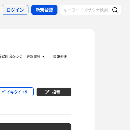
新規登録
ログイン
覚的 藻(v.o.c)
更新履歴
情報修正
イキタイ
15
投稿