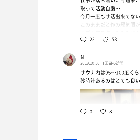
仕事が落ち着いた今週末
取って活動自粛…
今月一度もサ活出来てな
このままだと俺の邪気眼が
ラブホマスターむむむさんの
22
53
へ。
先日アイスリンクに行っ
N
汗蒸幕のゆを素通りして細
2019.10.30
1回目の訪問
サウナ内は95〜100度く
迎えてくれたサ室は珍し
砂時計あるのはとても良
ラブホなのに1人用なんで
だけどここまで来たから
MAX120℃設定までダ
90℃までいったのを確認
0
8
時々扉を開けてみたり非
100℃超え。
いいよいいよーーー
だがしかし湿度不足で汗