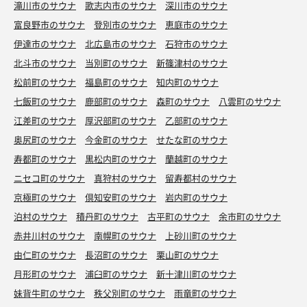
滝川市のサウナ
歌志内市のサウナ
深川市のサウナ
富良野市のサウナ
登別市のサウナ
恵庭市のサウナ
伊達市のサウナ
北広島市のサウナ
石狩市のサウナ
北斗市のサウナ
当別町のサウナ
新篠津村のサウナ
松前町のサウナ
福島町のサウナ
知内町のサウナ
七飯町のサウナ
鹿部町のサウナ
森町のサウナ
八雲町のサウナ
江差町のサウナ
厚沢部町のサウナ
乙部町のサウナ
奥尻町のサウナ
今金町のサウナ
せたな町のサウナ
寿都町のサウナ
黒松内町のサウナ
蘭越町のサウナ
ニセコ町のサウナ
真狩村のサウナ
留寿都村のサウナ
京極町のサウナ
倶知安町のサウナ
岩内町のサウナ
泊村のサウナ
積丹町のサウナ
古平町のサウナ
余市町のサウナ
赤井川村のサウナ
南幌町のサウナ
上砂川町のサウナ
由仁町のサウナ
長沼町のサウナ
栗山町のサウナ
月形町のサウナ
浦臼町のサウナ
新十津川町のサウナ
妹背牛町のサウナ
秩父別町のサウナ
雨竜町のサウナ