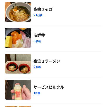
夜鳴きそば
21
投稿
海鮮丼
5
投稿
夜泣きラーメン
2
投稿
サービスピルクル
1
投稿