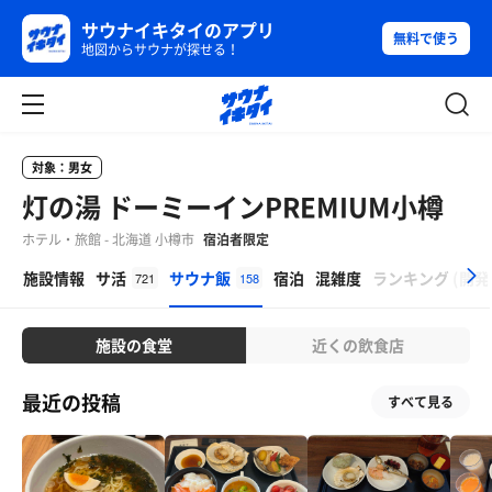
サウナイキタイのアプリ
無料で使う
地図からサウナが探せる！
対象：男女
灯の湯 ドーミーインPREMIUM小樽
ホテル・旅館 - 北海道 小樽市
宿泊者限定
β
施設情報
サ活
サウナ飯
宿泊
混雑度
ランキング
(
開発
721
158
施設の食堂
近くの飲食店
最近の投稿
すべて見る