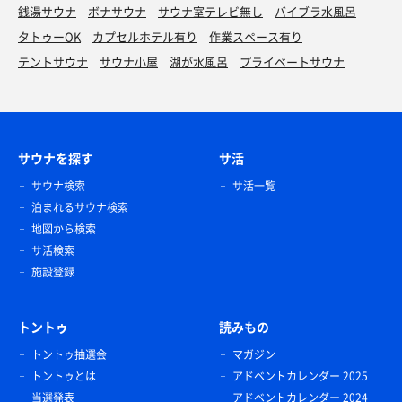
銭湯サウナ
ボナサウナ
サウナ室テレビ無し
バイブラ水風呂
タトゥーOK
カプセルホテル有り
作業スペース有り
テントサウナ
サウナ小屋
湖が水風呂
プライベートサウナ
サウナを探す
サ活
サウナ検索
サ活一覧
泊まれるサウナ検索
地図から検索
サ活検索
施設登録
トントゥ
読みもの
トントゥ抽選会
マガジン
トントゥとは
アドベントカレンダー 2025
当選発表
アドベントカレンダー 2024