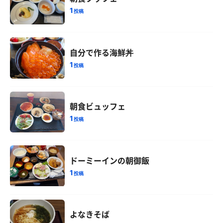
1
投稿
自分で作る海鮮丼
1
投稿
朝食ビュッフェ
1
投稿
ドーミーインの朝御飯
1
投稿
よなきそば