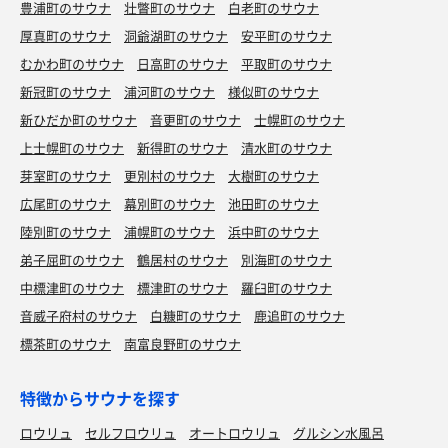
豊浦町のサウナ
壮瞥町のサウナ
白老町のサウナ
厚真町のサウナ
洞爺湖町のサウナ
安平町のサウナ
むかわ町のサウナ
日高町のサウナ
平取町のサウナ
新冠町のサウナ
浦河町のサウナ
様似町のサウナ
新ひだか町のサウナ
音更町のサウナ
士幌町のサウナ
上士幌町のサウナ
新得町のサウナ
清水町のサウナ
芽室町のサウナ
更別村のサウナ
大樹町のサウナ
広尾町のサウナ
幕別町のサウナ
池田町のサウナ
陸別町のサウナ
浦幌町のサウナ
浜中町のサウナ
弟子屈町のサウナ
鶴居村のサウナ
別海町のサウナ
中標津町のサウナ
標津町のサウナ
羅臼町のサウナ
音威子府村のサウナ
白糠町のサウナ
鹿追町のサウナ
標茶町のサウナ
南富良野町のサウナ
特徴からサウナを探す
ロウリュ
セルフロウリュ
オートロウリュ
グルシン水風呂