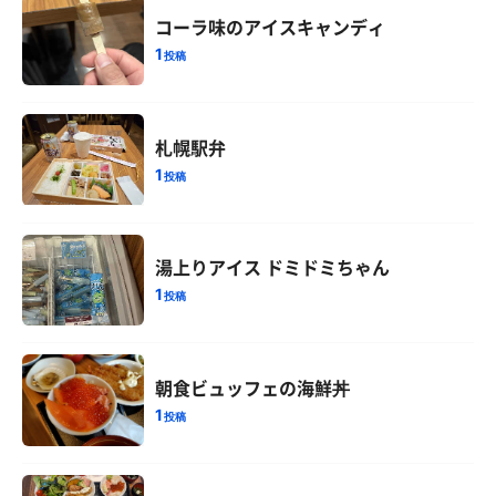
コーラ味のアイスキャンディ
1
投稿
札幌駅弁
1
投稿
湯上りアイス ドミドミちゃん
1
投稿
朝食ビュッフェの海鮮丼
1
投稿