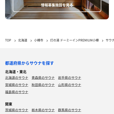
情報募集施設を見る
TOP
北海道
小樽市
灯の湯 ドーミーインPREMIUM小樽
サウ
都道府県からサウナを探す
北海道・東北
北海道のサウナ
青森県のサウナ
岩手県のサウナ
宮城県のサウナ
秋田県のサウナ
山形県のサウナ
福島県のサウナ
関東
茨城県のサウナ
栃木県のサウナ
群馬県のサウナ