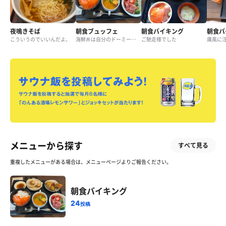
夜鳴きそば
朝食ブュッフェ
朝食バイキング
朝食バ
こういうのでいいんだよ。
海鮮丼は自分のドーミー史上過去1のネタの美味さ！特にホタテ、いくら！
ご馳走様でした
痛風に注
メニューから探す
すべて見る
重複したメニューがある場合は、メニューページよりご報告ください。
朝食バイキング
24
投稿