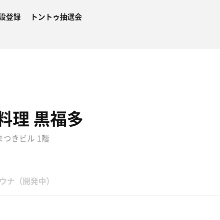
設登録
トントゥ抽選会
料理 黒福多
つきビル 1階
ウナ（開発中）