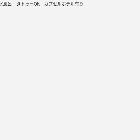
水風呂
タトゥーOK
カプセルホテル有り
グッズ
オンラインストア
ダー 2025
サウナグッズ特集
ダー 2024
サウナハット
ダー 2023
サ飯スウェット
ダー 2022
さうないきたいスウェット
ダー 2021
2021年 夏 その1
ダー 2020
2021年 夏 その1