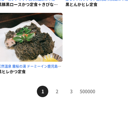
黒豚黒ロースかつ定食＋きびなご刺身
黒とんかヒレ定食
天然温泉 霧桜の湯 ドーミーイン鹿児島のサ活
黒ヒレかつ定食
1
2
3
500000