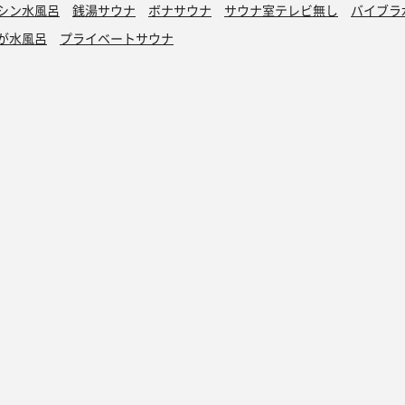
シン水風呂
銭湯サウナ
ボナサウナ
サウナ室テレビ無し
バイブラ
が水風呂
プライベートサウナ
トントゥ
読みもの
トントゥ抽選会
マガジン
トントゥとは
アドベントカレン
当選発表
アドベントカレン
過去の抽選会
アドベントカレン
協賛募集
アドベントカレン
アドベントカレン
アドベントカレン