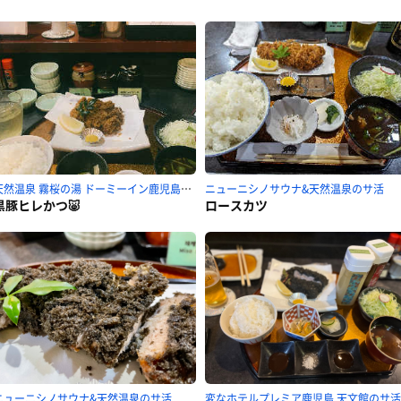
天然温泉 霧桜の湯 ドーミーイン鹿児島のサ活
ニューニシノサウナ&天然温泉のサ活
黒豚ヒレかつ🐷
ロースカツ
ニューニシノサウナ&天然温泉のサ活
変なホテルプレミア鹿児島 天文館のサ活