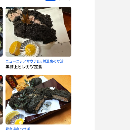
ニューニシノサウナ&天然温泉のサ活
黒豚上ヒレカツ定食
霧島温泉のサ活