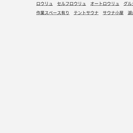
ロウリュ
セルフロウリュ
オートロウリュ
グル
作業スペース有り
テントサウナ
サウナ小屋
湖
サウナを探す
サ活
サウナ検索
サ活一覧
泊まれるサウナ検索
地図から検索
サ活検索
施設登録